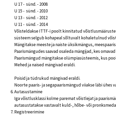
U 17 - sünd. - 2008
U 15 - sünd. - 2010
U 13 - sünd. - 2012
U 11 - sünd. - 2014
Võisteldakse ITTF-i poolt kinnitatud võistlusmääruste j
süsteem selgub kohapeal sõltuvalt kohaletulnud võist
Mängitakse meeste ja naiste üksikmängus, meespaaris
Paarismängudes saavad osaleda mängijad, kes omavad 
Paarismängud mängitakse olümpiasüsteemis, kus poolfi
Mehed ja naised mängivad eraldi.
Poisid ja tüdrukud mängivad eraldi.
Noorte paaris- ja segapaarismängud viiakse läbi ühes v
Autasustamine
Iga võistlusklassi kolme paremat võistlejat ja paaris
autasustatakse vastavalt kuld-, hõbe- või pronksmedal
Registreerimine