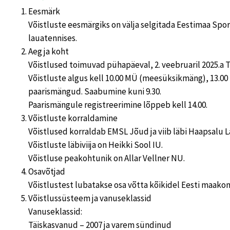
Eesmärk
Võistluste eesmärgiks on välja selgitada Eestimaa Spor
lauatennises.
Aeg ja koht
Võistlused toimuvad pühapäeval, 2. veebruaril 2025.a Tal
Võistluste algus kell 10.00 MÜ (meesüksikmäng), 13.00
paarismängud. Saabumine kuni 9.30.
Paarismängule registreerimine lõppeb kell 14.00.
Võistluste korraldamine
Võistlused korraldab EMSL Jõud ja viib läbi Haapsalu 
Võistluste läbiviija on Heikki Sool IU.
Võistluse peakohtunik on Allar Vellner NU.
Osavõtjad
Võistlustest lubatakse osa võtta kõikidel Eesti maakon
Võistlussüsteem ja vanuseklassid
Vanuseklassid:
Täiskasvanud – 2007 ja varem sündinud