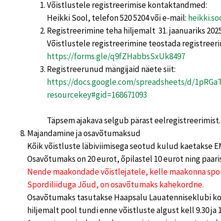
Võistlustele registreerimise kontaktandmed:
Heikki Sool, telefon 520 5204 või e-mail:
heikki.s
Registreerimine teha hiljemalt 31. jaanuariks 2025
Võistlustele registreerimine teostada registree
https://forms.gle/q9fZHabbsSxUk8497
Registreerunud mängijaid näete siit:
https://docs.google.com/spreadsheets/d/1pRG
resourcekey#gid=168671093
Täpsem ajakava selgub pärast eelregistreerimist.
Majandamine ja osavõtumaksud
Kõik võistluste läbiviimisega seotud kulud kaetakse 
Osavõtumaks on 20 eurot, õpilastel 10 eurot ning paar
Nende maakondade võistlejatele, kelle maakonna spor
Spordiliiduga Jõud, on osavõtumaks kahekordne.
Osavõtumaks tasutakse Haapsalu Lauatenniseklubi kon
hiljemalt pool tundi enne võistluste algust kell 9.30 j