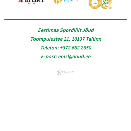
Eestimaa Spordiliit Jõud
Toompuiestee 21, 10137 Tallinn
Telefon:
+372 662 2650
E-post:
emsl@joud.ee