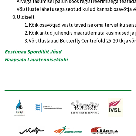
Arvega tasumisel palun koos registreerimisega teatad
Võistluste lähetusega seotud kulud kannab osavõtja võ
Üldiselt
Kõik osavõtjad vastutavad ise oma tervisliku seis
Kõik antud juhendis määratlemata küsimused ja 
Võistluslauad Butterfly Centrefold 25 20 tk ja võ
Eestimaa Spordiliit Jõud
Haapsalu Lauatenniseklubi