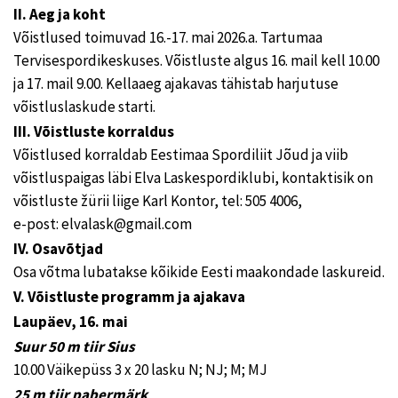
II. Aeg ja koht
Võistlused toimuvad 16.-17. mai 2026.a. Tartumaa
Tervisespordikeskuses. Võistluste algus 16. mail kell 10.00
ja 17. mail 9.00. Kellaaeg ajakavas tähistab harjutuse
võistluslaskude starti.
III. Võistluste korraldus
Võistlused korraldab Eestimaa Spordiliit Jõud ja viib
võistluspaigas läbi Elva Laskespordiklubi, kontaktisik on
võistluste žürii liige Karl Kontor, tel: 505 4006,
e-post: elvalask@gmail.com
IV. Osavõtjad
Osa võtma lubatakse kõikide Eesti maakondade laskureid.
V. Võistluste programm ja ajakava
Laupäev, 16. mai
Suur 50 m tiir Sius
10.00 Väikepüss 3 x 20 lasku N; NJ; M; MJ
25 m tiir pabermärk