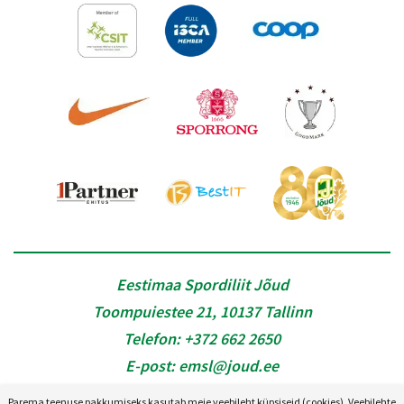
Eestimaa Spordiliit Jõud
Toompuiestee 21, 10137 Tallinn
Telefon:
+372 662 2650
E-post:
emsl@joud.ee
Parema teenuse pakkumiseks kasutab meie veebileht küpsiseid (cookies). Veebilehte