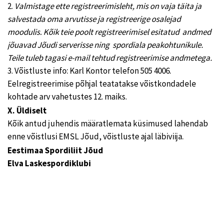
2.
Valmistage ette registreerimisleht, mis on vaja täita ja
salvestada oma arvutisse ja registreerige osalejad
moodulis. Kõik teie poolt registreerimisel esitatud andmed
jõuavad Jõudi serverisse ning spordiala peakohtunikule.
Teile tuleb tagasi e-mail tehtud registreerimise andmetega
.
3. Võistluste info: Karl Kontor telefon 505 4006.
Eelregistreerimise põhjal teatatakse võistkondadele
kohtade arv vahetustes 12. maiks.
X. Üldiselt
Kõik antud juhendis määratlemata küsimused lahendab
enne võistlusi EMSL Jõud, võistluste ajal läbiviija.
Eestimaa Spordiliit Jõud
Elva Laskespordiklubi