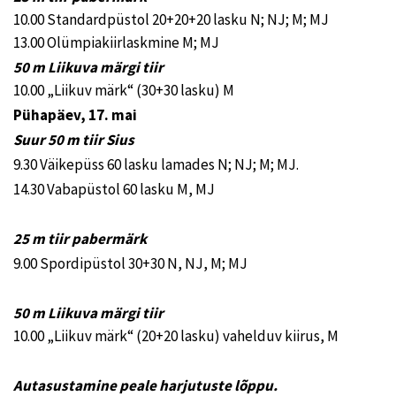
10.00 Standardpüstol 20+20+20 lasku N; NJ; M; MJ
13.00 Olümpiakiirlaskmine M; MJ
50 m Liikuva märgi tiir
10.00 „Liikuv märk“ (30+30 lasku) M
Pühapäev, 17. mai
Suur 50 m tiir Sius
9.30 Väikepüss 60 lasku lamades N; NJ; M; MJ.
14.30 Vabapüstol 60 lasku M, MJ
25 m tiir pabermärk
9.00 Spordipüstol 30+30 N, NJ, M; MJ
50 m Liikuva märgi tiir
10.00 „Liikuv märk“ (20+20 lasku) vahelduv kiirus, M
Autasustamine peale harjutuste lõppu.