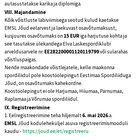
autasustatakse karika ja diplomiga.
VIII. Majandamine
Kõik võistluste läbiviimisega seotud kulud kaetakse
EMSL Jõud eelarvest ja laekuvast osavõtumaksust,
kusjuures osavõtumaks on
15 EUR
iga harjutuse kohta ja
see tasutakse ülekandega Elva Laskespordiklubi
arveldusarvele nr.
EE282200001120119799
või sularahas
võistluspaigas.
Nende maakondade võistlejatele, kelle maakonna
spordiliidul pole koostöölepingut Eestimaa Spordiliiduga
Jõud, on osavõtumaks kahekordne.
Koostöölepingut ei ole Harjumaa, Hiiumaa, Pärnumaa,
Raplamaa ja Võrumaa spordiliidul.
IX. Registreerimine
1. Eelregistreerimine teha hiljemalt
6. mai 2026
.a.
EMSL
Jõud koduleheküljel asuva registreerimismooduli
kaudu -
https://joud.ee/et/registreeru