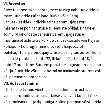
VI. Arvestus
Arvestust peetakse naiste, meeste ning naisjuunioride ja
meesjuunioride (sündinud 2005.a. või hiljem)
vanuseklassides. Individuaalne paremusjärjestus
määratakse põhiharjutuse tulemuste põhjal, finaale ei
toimu. Maakondade vahelise paremusjärjestuse
määramisel liidetakse kõikide vanuseklasside võistlejate
kohapunktid programmis olevatelt harjutustelt
põhiharjutuse paremusjärjestuse alusel, kusjuures I koht
annab 25 punkti, II koht - 22, III koht – 20, 4. koht 18, 5.
koht 17 punkti jne. Suurem punktide kogusumma määrab
võitja. Punktide võrdsuse korral on määravaks suurem esi-
või paremate kohtade arv.
VII. Autasustamine
I-III kohale tulnud võistlejaid kõikides harjutustes ja
vanusegruppides autasustatakse vastavalt kuld-, hõbe-
või pronksmedali ja diplomiga. Kolme paremat võistkonda