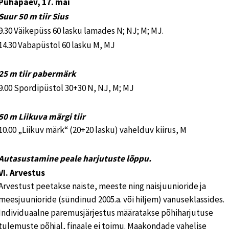
Pühapäev, 17. mai
Suur 50 m tiir Sius
9.30 Väikepüss 60 lasku lamades N; NJ; M; MJ.
14.30 Vabapüstol 60 lasku M, MJ
25 m tiir pabermärk
9.00 Spordipüstol 30+30 N, NJ, M; MJ
50 m Liikuva märgi tiir
10.00 „Liikuv märk“ (20+20 lasku) vahelduv kiirus, M
Autasustamine peale harjutuste lõppu.
VI. Arvestus
Arvestust peetakse naiste, meeste ning naisjuunioride ja
meesjuunioride (sündinud 2005.a. või hiljem) vanuseklassides.
Individuaalne paremusjärjestus määratakse põhiharjutuse
tulemuste põhjal, finaale ei toimu. Maakondade vahelise