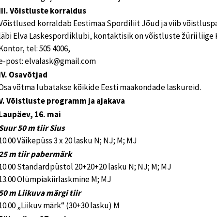
III. Võistluste korraldus
Võistlused korraldab Eestimaa Spordiliit Jõud ja viib võistlusp
läbi Elva Laskespordiklubi, kontaktisik on võistluste žürii liige 
Kontor, tel: 505 4006,
e-post: elvalask@gmail.com
IV. Osavõtjad
Osa võtma lubatakse kõikide Eesti maakondade laskureid.
V. Võistluste programm ja ajakava
Laupäev, 16. mai
Suur 50 m tiir Sius
10.00 Väikepüss 3 x 20 lasku N; NJ; M; MJ
25 m tiir pabermärk
10.00 Standardpüstol 20+20+20 lasku N; NJ; M; MJ
13.00 Olümpiakiirlaskmine M; MJ
50 m Liikuva märgi tiir
10.00 „Liikuv märk“ (30+30 lasku) M