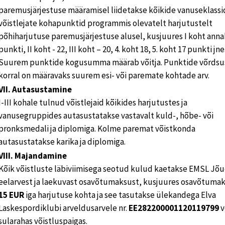
paremusjärjestuse määramisel liidetakse kõikide vanuseklassi
võistlejate kohapunktid programmis olevatelt harjutustelt
põhiharjutuse paremusjärjestuse alusel, kusjuures I koht anna
punkti, II koht - 22, III koht – 20, 4. koht 18, 5. koht 17 punkti jne
Suurem punktide kogusumma määrab võitja. Punktide võrdsu
korral on määravaks suurem esi- või paremate kohtade arv.
VII. Autasustamine
I-III kohale tulnud võistlejaid kõikides harjutustes ja
vanusegruppides autasustatakse vastavalt kuld-, hõbe- või
pronksmedali ja diplomiga. Kolme paremat võistkonda
autasustatakse karika ja diplomiga.
VIII. Majandamine
Kõik võistluste läbiviimisega seotud kulud kaetakse EMSL Jõ
eelarvest ja laekuvast osavõtumaksust, kusjuures osavõtumak
15 EUR
iga harjutuse kohta ja see tasutakse ülekandega Elva
Laskespordiklubi arveldusarvele nr.
EE282200001120119799
v
sularahas võistluspaigas.