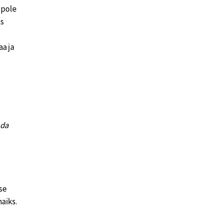
 pole
ks
a ja
ada
ise
aiks.