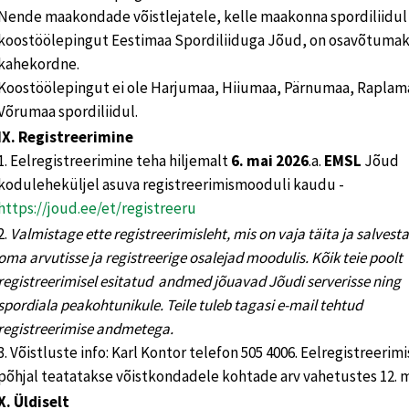
Nende maakondade võistlejatele, kelle maakonna spordiliidul
koostöölepingut Eestimaa Spordiliiduga Jõud, on osavõtuma
kahekordne.
Koostöölepingut ei ole Harjumaa, Hiiumaa, Pärnumaa, Raplama
Võrumaa spordiliidul.
IX. Registreerimine
1. Eelregistreerimine teha hiljemalt
6. mai 2026
.a.
EMSL
Jõud
koduleheküljel asuva registreerimismooduli kaudu -
https://joud.ee/et/registreeru
2.
Valmistage ette registreerimisleht, mis on vaja täita ja salvest
oma arvutisse ja registreerige osalejad moodulis. Kõik teie poolt
registreerimisel esitatud andmed jõuavad Jõudi serverisse ning
spordiala peakohtunikule. Teile tuleb tagasi e-mail tehtud
registreerimise andmetega
.
3. Võistluste info: Karl Kontor telefon 505 4006. Eelregistreerim
põhjal teatatakse võistkondadele kohtade arv vahetustes 12. m
X. Üldiselt