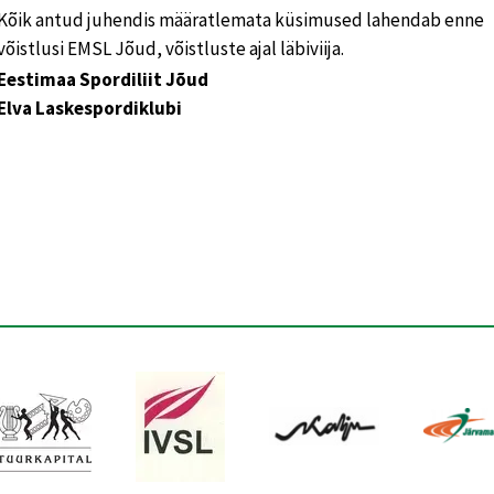
Kõik antud juhendis määratlemata küsimused lahendab enne
võistlusi EMSL Jõud, võistluste ajal läbiviija.
Eestimaa Spordiliit Jõud
Elva Laskespordiklubi