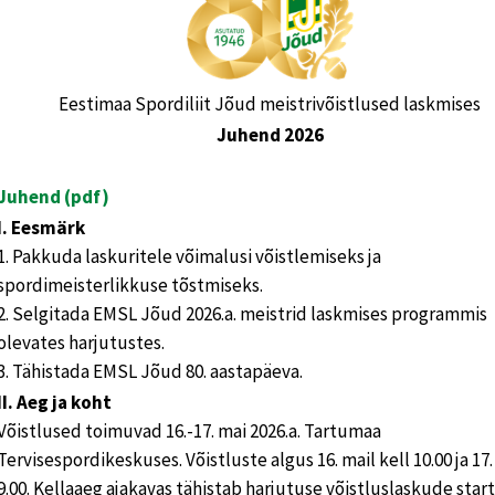
Eestimaa Spordiliit Jõud meistrivõistlused laskmises
Juhend 2026
Juhend (pdf)
I. Eesmärk
1. Pakkuda laskuritele võimalusi võistlemiseks ja
spordimeisterlikkuse tõstmiseks.
2. Selgitada EMSL Jõud 2026.a. meistrid laskmises programmis
olevates harjutustes.
3. Tähistada EMSL Jõud 80. aastapäeva.
II. Aeg ja koht
Võistlused toimuvad 16.-17. mai 2026.a. Tartumaa
Tervisespordikeskuses. Võistluste algus 16. mail kell 10.00 ja 17.
9.00. Kellaaeg ajakavas tähistab harjutuse võistluslaskude start