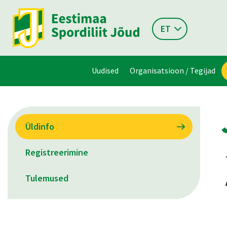
ET
Uudised
Organisatsioon / Tegijad
Üldinfo
Registreerimine
Tulemused