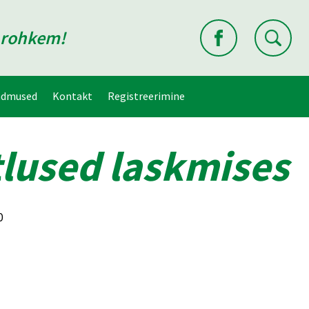
d rohkem!
ndmused
Kontakt
Registreerimine
tlused laskmises
0