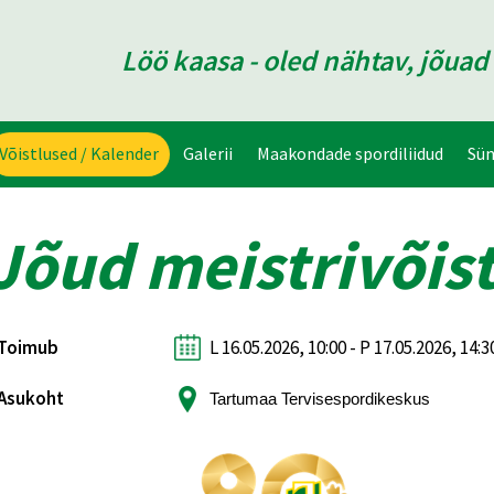
Löö kaasa - oled nähtav, jõua
Võistlused / Kalender
Galerii
Maakondade spordiliidud
Sü
Jõud meistrivõis
Toimub
L 16.05.2026, 10:00 - P 17.05.2026, 14:3
Asukoht
Tartumaa Tervisespordikeskus