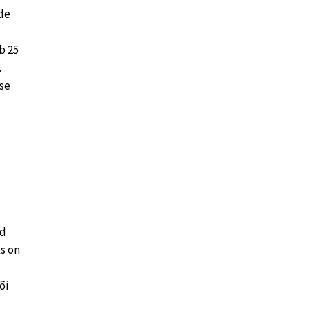
de
b 25
.
se
ud
s on
õi