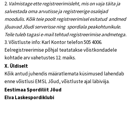
2.
Valmistage ette registreerimisleht, mis on vaja täita ja
salvestada oma arvutisse ja registreerige osalejad
moodulis. Kõik teie poolt registreerimisel esitatud andmed
jõuavad Jõudi serverisse ning spordiala peakohtunikule.
Teile tuleb tagasi e-mail tehtud registreerimise andmetega
.
3. Võistluste info: Karl Kontor telefon 505 4006.
Eelregistreerimise põhjal teatatakse võistkondadele
kohtade arv vahetustes 12. maiks.
X. Üldiselt
Kõik antud juhendis määratlemata küsimused lahendab
enne võistlusi EMSL Jõud, võistluste ajal läbiviija.
Eestimaa Spordiliit Jõud
Elva Laskespordiklubi