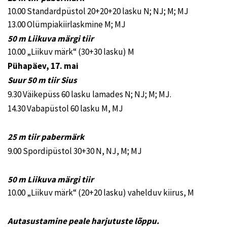
10.00 Standardpüstol 20+20+20 lasku N; NJ; M; MJ
13.00 Olümpiakiirlaskmine M; MJ
50 m Liikuva märgi tiir
10.00 „Liikuv märk“ (30+30 lasku) M
Pühapäev, 17. mai
Suur 50 m tiir Sius
9.30 Väikepüss 60 lasku lamades N; NJ; M; MJ.
14.30 Vabapüstol 60 lasku M, MJ
25 m tiir pabermärk
9.00 Spordipüstol 30+30 N, NJ, M; MJ
50 m Liikuva märgi tiir
10.00 „Liikuv märk“ (20+20 lasku) vahelduv kiirus, M
Autasustamine peale harjutuste lõppu.