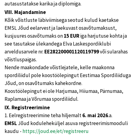
autasustatakse karika ja diplomiga.
VIII. Majandamine
Kõik võistluste läbiviimisega seotud kulud kaetakse
EMSL Jõud eelarvest ja laekuvast osavõtumaksust,
kusjuures osavõtumaks on
15 EUR
iga harjutuse kohta ja
see tasutakse ülekandega Elva Laskespordiklubi
arveldusarvele nr.
EE282200001120119799
või sularahas
võistluspaigas.
Nende maakondade võistlejatele, kelle maakonna
spordiliidul pole koostöölepingut Eestimaa Spordiliiduga
Jõud, on osavõtumaks kahekordne.
Koostöölepingut ei ole Harjumaa, Hiiumaa, Pärnumaa,
Raplamaa ja Võrumaa spordiliidul.
IX. Registreerimine
1. Eelregistreerimine teha hiljemalt
6. mai 2026
.a.
EMSL
Jõud koduleheküljel asuva registreerimismooduli
kaudu -
https://joud.ee/et/registreeru