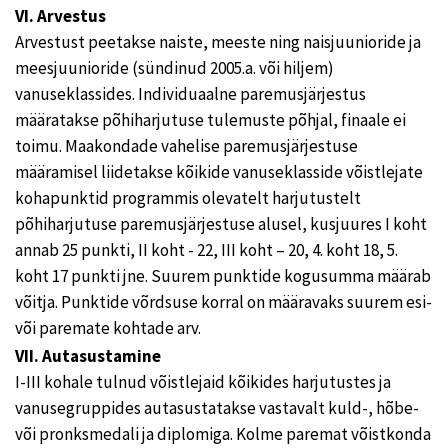
VI. Arvestus
Arvestust peetakse naiste, meeste ning naisjuunioride ja
meesjuunioride (sündinud 2005.a. või hiljem)
vanuseklassides. Individuaalne paremusjärjestus
määratakse põhiharjutuse tulemuste põhjal, finaale ei
toimu. Maakondade vahelise paremusjärjestuse
määramisel liidetakse kõikide vanuseklasside võistlejate
kohapunktid programmis olevatelt harjutustelt
põhiharjutuse paremusjärjestuse alusel, kusjuures I koht
annab 25 punkti, II koht - 22, III koht – 20, 4. koht 18, 5.
koht 17 punkti jne. Suurem punktide kogusumma määrab
võitja. Punktide võrdsuse korral on määravaks suurem esi-
või paremate kohtade arv.
VII. Autasustamine
I-III kohale tulnud võistlejaid kõikides harjutustes ja
vanusegruppides autasustatakse vastavalt kuld-, hõbe-
või pronksmedali ja diplomiga. Kolme paremat võistkonda