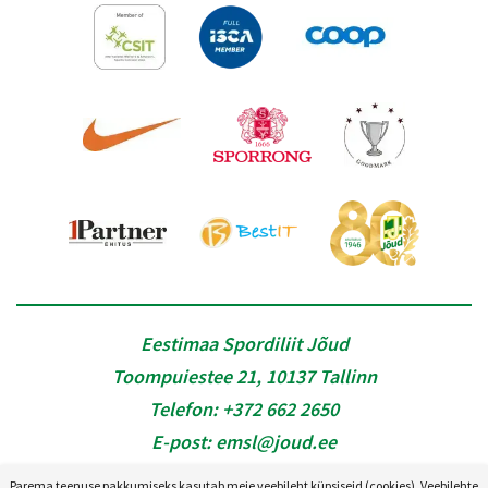
Eestimaa Spordiliit Jõud
Toompuiestee 21, 10137 Tallinn
Telefon:
+372 662 2650
E-post:
emsl@joud.ee
Parema teenuse pakkumiseks kasutab meie veebileht küpsiseid (cookies). Veebilehte