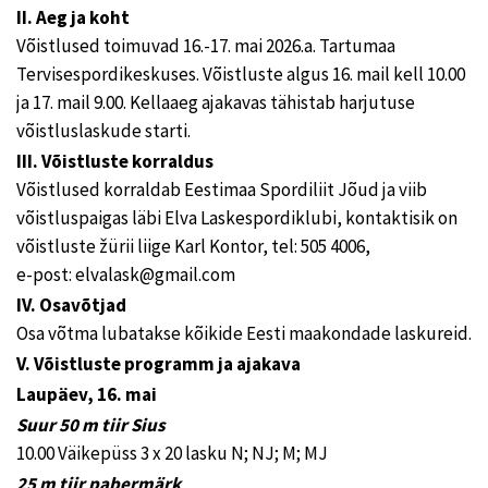
II. Aeg ja koht
Võistlused toimuvad 16.-17. mai 2026.a. Tartumaa
Tervisespordikeskuses. Võistluste algus 16. mail kell 10.00
ja 17. mail 9.00. Kellaaeg ajakavas tähistab harjutuse
võistluslaskude starti.
III. Võistluste korraldus
Võistlused korraldab Eestimaa Spordiliit Jõud ja viib
võistluspaigas läbi Elva Laskespordiklubi, kontaktisik on
võistluste žürii liige Karl Kontor, tel: 505 4006,
e-post: elvalask@gmail.com
IV. Osavõtjad
Osa võtma lubatakse kõikide Eesti maakondade laskureid.
V. Võistluste programm ja ajakava
Laupäev, 16. mai
Suur 50 m tiir Sius
10.00 Väikepüss 3 x 20 lasku N; NJ; M; MJ
25 m tiir pabermärk