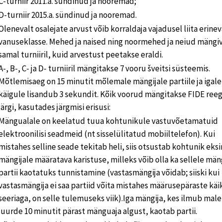
C-turniir 2011.a. sündinud ja nooremad;
D-turniir 2015.a. sündinud ja nooremad.
Olenevalt osalejate arvust võib korraldaja vajadusel liita erine
vanuseklasse. Mehed ja naised ning noormehed ja neiud mängi
samal turniiril, kuid arvestust peetakse eraldi.
A-, B-, C- ja D- turniiril mängitakse 7 vooru šveitsi süsteemis.
Mõtlemisaeg on 15 minutit mõlemale mängijale partiile ja igale
käigule lisandub 3 sekundit. Kõik voorud mängitakse FIDE reeg
järgi, kasutades järgmisi erisusi:
Mängualale on keelatud tuua kohtunikule vastuvõetamatuid
elektroonilisi seadmeid (nt sisselülitatud mobiiltelefon). Kui
mistahes selline seade tekitab heli, siis otsustab kohtunik eks
mängijale määratava karistuse, milleks võib olla ka sellele män
partii kaotatuks tunnistamine (vastasmängija võidab; siiski kui
vastasmängija ei saa partiid võita mistahes määrusepäraste kä
seeriaga, on selle tulemuseks viik).Iga mängija, kes ilmub mal
juurde 10 minutit pärast mänguaja algust, kaotab partii.