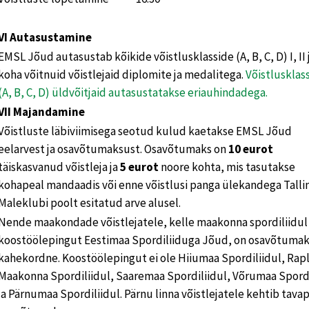
VI Autasustamine
EMSL Jõud autasustab kõikide võistlusklasside (A, B, C, D) I, II j
koha võitnuid võistlejaid diplomite ja medalitega.
Võistlusklas
(A, B, C, D) üldvõitjaid autasustatakse eriauhindadega.
VII Majandamine
Võistluste läbiviimisega seotud kulud kaetakse EMSL Jõud
eelarvest ja osavõtumaksust. Osavõtumaks on
10 eurot
täiskasvanud võistleja ja
5 eurot
noore kohta, mis tasutakse
kohapeal mandaadis või enne võistlusi panga ülekandega Talli
Maleklubi poolt esitatud arve alusel.
Nende maakondade võistlejatele, kelle maakonna spordiliidul
koostöölepingut Eestimaa Spordiliiduga Jõud, on osavõtuma
kahekordne. Koostöölepingut ei ole Hiiumaa Spordiliidul, Rap
Maakonna Spordiliidul, Saaremaa Spordiliidul, Võrumaa Spordi
ja Pärnumaa Spordiliidul. Pärnu linna võistlejatele kehtib tava