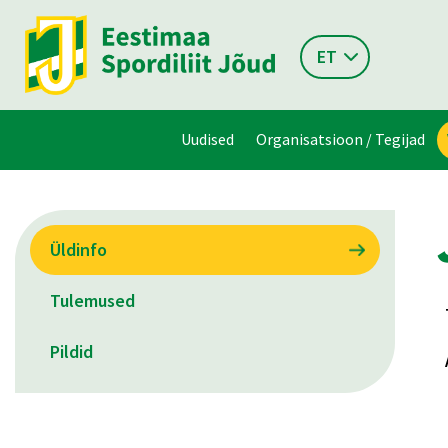
ET
Uudised
Organisatsioon / Tegijad
Üldinfo
Tulemused
Pildid