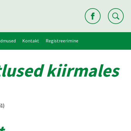
ndmused
Kontakt
Registreerimine
lused kiirmales
i1)
t