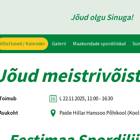
Jõud olgu Sinuga!
Võistlused / Kalender
Galerii
Maakondade spordiliidud
Sü
Jõud meistrivõist
Toimub
L 22.11.2025, 11:00 - 16:30
Asukoht
Paide Hillar Hanssoo Põhikool (Kool
Eestimaa Spordilii