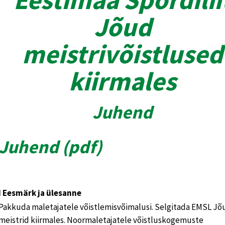
Jõud
meistrivõistlused
kiirmales
Juhend
Juhend (
pdf
)
I Eesmärk ja ülesanne
Pakkuda maletajatele võistlemisvõimalusi. Selgitada EMSL Jõ
meistrid kiirmales. Noormaletajatele võistluskogemuste