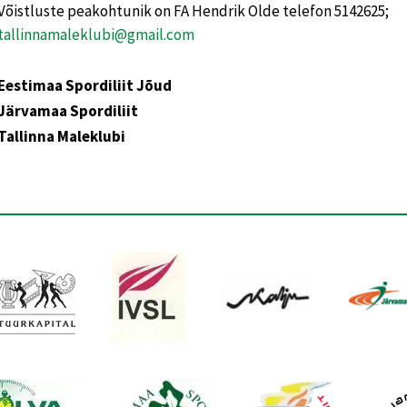
Võistluste peakohtunik on FA Hendrik Olde telefon 5142625;
tallinnamaleklubi@gmail.com
Eestimaa Spordiliit Jõud
Järvamaa Spordiliit
Tallinna Maleklubi