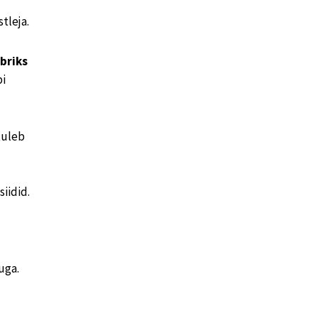
tleja.
briks
bi
 tuleb
iidid.
kuga.