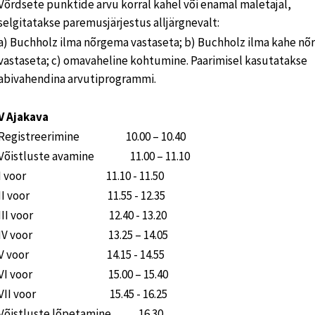
Võrdsete punktide arvu korral kahel või enamal maletajal,
selgitatakse paremusjärjestus alljärgnevalt:
a) Buchholz ilma nõrgema vastaseta; b) Buchholz ilma kahe n
vastaseta; c) omavaheline kohtumine. Paarimisel kasutatakse
abivahendina arvutiprogrammi.
V Ajakava
Registreerimine 10.00 – 10.40
Võistluste avamine 11.00 – 11.10
I voor 11.10 - 11.50
II voor 11.55 - 12.35
III voor 12.40 - 13.20
IV voor 13.25 – 14.05
V voor 14.15 - 14.55
VI voor 15.00 – 15.40
VII voor 15.45 - 16.25
Võistluste lõpetamine 16.30