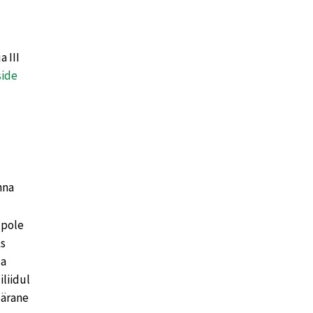
a III
side
nna
 pole
ks
la
liidul
pärane