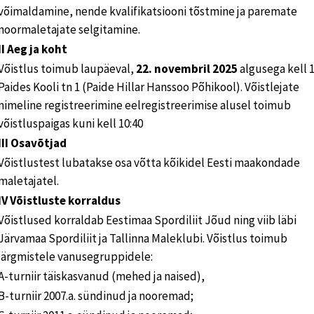
võimaldamine, nende kvalifikatsiooni tõstmine ja paremate
noormaletajate selgitamine.
II Aeg ja koht
Võistlus toimub laupäeval,
22. novembril 2025
algusega kell 1
Paides Kooli tn 1 (Paide Hillar Hanssoo Põhikool). Võistlejate
nimeline registreerimine eelregistreerimise alusel toimub
võistluspaigas kuni kell 10:40
III Osavõtjad
Võistlustest lubatakse osa võtta kõikidel Eesti maakondade
maletajatel.
IV Võistluste korraldus
Võistlused korraldab Eestimaa Spordiliit Jõud ning viib läbi
Järvamaa Spordiliit ja Tallinna Maleklubi. Võistlus toimub
järgmistele vanusegruppidele:
A-turniir täiskasvanud (mehed ja naised),
B-turniir 2007.a. sündinud ja nooremad;