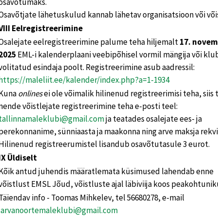
osavõtumaks.
Osavõtjate lähetuskulud kannab lähetav organisatsioon või võis
VIII Eelregistreerimine
Osalejate eelregistreerimine palume teha hiljemalt
17. novem
2025
EML-i kalenderplaani veebipõhisel vormil mängija või klu
volitatud esindaja poolt. Registreerimine asub aadressil:
https://maleliit.ee/kalender/index.php?a=1-1934
Kuna
onlines
ei ole võimalik hilinenud registreerimisi teha, siis
nende võistlejate registreerimine teha e-posti teel:
tallinnamaleklubi@gmail.com
ja teatades osalejate ees- ja
perekonnanime, sünniaasta ja maakonna ning arve maksja rekvis
Hilinenud registreerumistel lisandub osavõtutasule 3 eurot.
IX Üldiselt
Kõik antud juhendis määratlemata küsimused lahendab enne
võistlust EMSL Jõud, võistluste ajal läbiviija koos peakohtuni
Täiendav info - Toomas Mihkelev, tel 56680278, e-mail
jarvanoortemaleklubi@gmail.com