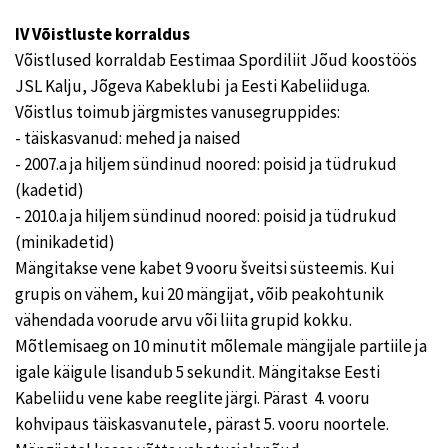
IV Võistluste korraldus
Võistlused korraldab Eestimaa Spordiliit Jõud koostöös
JSL Kalju, Jõgeva Kabeklubi ja Eesti Kabeliiduga.
Võistlus toimub järgmistes vanusegruppides:
- täiskasvanud: mehed ja naised
- 2007.a ja hiljem sündinud noored: poisid ja tüdrukud
(kadetid)
- 2010.a ja hiljem sündinud noored: poisid ja tüdrukud
(minikadetid)
Mängitakse vene kabet 9 vooru šveitsi süsteemis. Kui
grupis on vähem, kui 20 mängijat, võib peakohtunik
vähendada voorude arvu või liita grupid kokku.
Mõtlemisaeg on 10 minutit mõlemale mängijale partiile ja
igale käigule lisandub 5 sekundit. Mängitakse Eesti
Kabeliidu vene kabe reeglite järgi. Pärast 4. vooru
kohvipaus täiskasvanutele, pärast 5. vooru noortele.