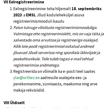
VII Eelregistreerimine
Eelregistreerimine teha hiljemalt
18.
septembriks
2023
. a
EMSL
Jõud koduleheküljel asuva
registreerimismooduli kaudu
Palun tutvuge võistluste registreerimismooduliga.
Valmistage ette registreerimisleht, mis on vaja täita ja
salvestada oma arvutisse ja registreerige osalejad.
Kõik teie poolt registreerimisel esitatud andmed
jõuavad Jõudi serverisse ning spordiala läbiviijale ja
peakohtunikule. Teile tuleb tagasi e-mail tehtud
registreerimise andmetega.
Registreerida on võimalik ka e-posti teel saates
ylar@orthez.ee
aadressile osalejate ees- ja
perekonnanime, sünniaasta, maakonna ning arve
maksja rekvisiidid.
VIII Üldiselt