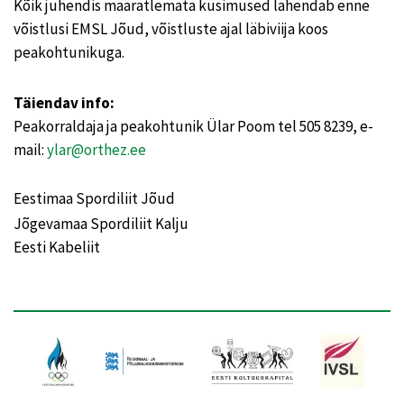
Kõik juhendis määratlemata küsimused lahendab enne
võistlusi EMSL Jõud, võistluste ajal läbiviija koos
peakohtunikuga.
Täiendav info:
Peakorraldaja ja peakohtunik Ülar Poom tel 505 8239, e-
mail:
ylar@orthez.ee
Eestimaa Spordiliit Jõud
Jõgevamaa Spordiliit Kalju
Eesti Kabeliit