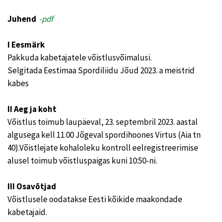
Juhend
-pdf
I Eesmärk
Pakkuda kabetajatele võistlusvõimalusi.
Selgitada Eestimaa Spordiliidu Jõud 2023. a meistrid
kabes
II Aeg ja koht
Võistlus toimub laupäeval, 23. septembril 2023. aastal
algusega kell 11.00 Jõgeval spordihoones Virtus (Aia tn
40).Võistlejate kohaloleku kontroll eelregistreerimise
alusel toimub võistluspaigas kuni 10:50-ni.
III Osavõtjad
Võistlusele oodatakse Eesti kõikide maakondade
kabetajaid.