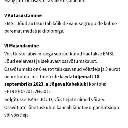
Mängijatel kaasa võtta vahetusjalanõud.
V Autasustamine
EMSL Jõud autasustab kõikide vanusegruppide kolme
paremat medali ja diplomiga.
VI Majandamine
Võistluste läbiviimisega seotud kulud kaetakse EMSL
Jõud eelarvest ja laekuvast osavõtumaksust.
Osavõtumaks on 6 eurot täiskasvanud võistleja ja 3 eurot
noore kohta, mis tuleb üle kanda
hiljemalt 18.
septembriks 2023. a Jõgeva Kabeklubi
kontole:
EE191010220122665012.
Selgitusse: KABE JÕUD, võistlejate nimed või arv.
Osavõtjate lähetuskulud kannab lähetav organisatsioon
või võistleja.