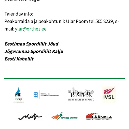
Täiendav info:
Peakorraldaja ja peakohtunik Ülar Poom tel 505 8239, e-
mail:
ylar@orthez.ee
Eestimaa Spordiliit Jõud
Jõgevamaa Spordiliit Kalju
Eesti Kabeliit