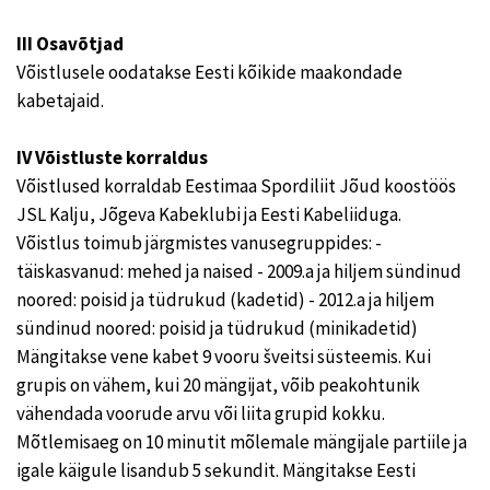
III Osavõtjad
Võistlusele oodatakse Eesti kõikide maakondade
kabetajaid.
IV Võistluste korraldus
Võistlused korraldab Eestimaa Spordiliit Jõud koostöös
JSL Kalju, Jõgeva Kabeklubi ja Eesti Kabeliiduga.
Võistlus toimub järgmistes vanusegruppides: -
täiskasvanud: mehed ja naised - 2009.a ja hiljem sündinud
noored: poisid ja tüdrukud (kadetid) - 2012.a ja hiljem
sündinud noored: poisid ja tüdrukud (minikadetid)
Mängitakse vene kabet 9 vooru šveitsi süsteemis. Kui
grupis on vähem, kui 20 mängijat, võib peakohtunik
vähendada voorude arvu või liita grupid kokku.
Mõtlemisaeg on 10 minutit mõlemale mängijale partiile ja
igale käigule lisandub 5 sekundit. Mängitakse Eesti