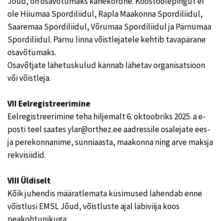
Jõud, on osavõtumaks kahekordne. Koostöölepingut ei
ole Hiiumaa Spordiliidul, Rapla Maakonna Spordiliidul,
Saaremaa Spordiliidul, Võrumaa Spordiliidul ja Pärnumaa
Spordiliidul. Pärnu linna võistlejatele kehtib tavapärane
osavõtumaks.
Osavõtjate lähetuskulud kannab lähetav organisatsioon
või võistleja.
VII Eelregistreerimine
Eelregistreerimine teha hiljemalt 6. oktoobriks 2025. a e-
posti teel saates ylar@orthez.ee aadressile osalejate ees-
ja perekonnanime, sünniaasta, maakonna ning arve maksja
rekvisiidid.
VIII Üldiselt
Kõik juhendis määratlemata küsimused lahendab enne
võistlusi EMSL Jõud, võistluste ajal läbiviija koos
peakohtunikuga.