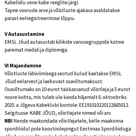
Kabeliidu vene kabe reeglite järgi.
Täpne voorude arve ja võistluste ajakava avaldatakse
pärast eelregistreerimise lõppu.
V Autasustamine
EMSL Jõud autasustab kõikide vanusegruppide kolme
paremat medali ja diplomiga.
VI Majandamine
Võistluste läbiviimisega seotud kulud kaetakse EMSL
Jõud eelarvest ja laekuvast osavõtumaksust.
Osavõtumaks on 10 eurot täiskasvanud võistleja ja 5 eurot
noore kohta, mis tuleb üle kanda hiljemalt 6. oktoobriks
2025. a Jõgeva Kabeklubi kontole: EE191010220122665012.
Selgitusse: KABE JÕUD, võistlejate nimed või arv.
NB!
Nende maakondade võistlejatele, kelle maakonna
spordiliidul pole koostöölepingut Eestimaa Spordiliiduga