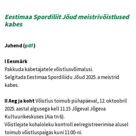
Eestimaa Spordiliit Jõud meistrivõistlused
kabes
Juhend (
pdf
)
I Eesmärk
Pakkuda kabetajatele võistlusvõimalusi.
Selgitada Eestimaa Spordiliidu Jõud 2025. a meistrid
kabes.
II Aeg ja koht
Võistlus toimub pühapäeval, 12. oktoobril
2025. aastal algusega kell 11.15 Jõgeval Jõgeva
Kultuurikeskuses (Aia tn 6).
Võistlejate kohaloleku kontroll eelregistreerimise alusel
toimub võistluspaigas kuni 11:00-ni.