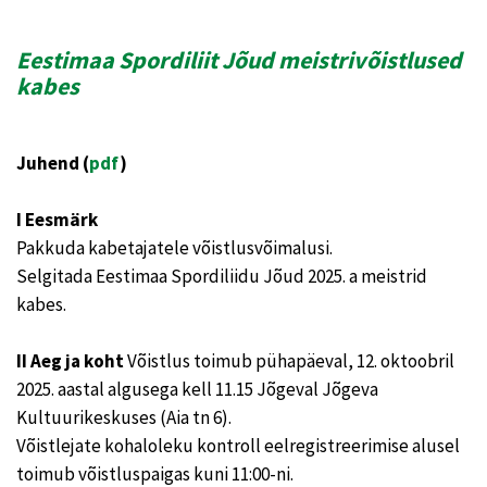
Eestimaa Spordiliit Jõud meistrivõistlused
kabes
Juhend (
pdf
)
I Eesmärk
Pakkuda kabetajatele võistlusvõimalusi.
Selgitada Eestimaa Spordiliidu Jõud 2025. a meistrid
kabes.
II Aeg ja koht
Võistlus toimub pühapäeval, 12. oktoobril
2025. aastal algusega kell 11.15 Jõgeval Jõgeva
Kultuurikeskuses (Aia tn 6).
Võistlejate kohaloleku kontroll eelregistreerimise alusel
toimub võistluspaigas kuni 11:00-ni.