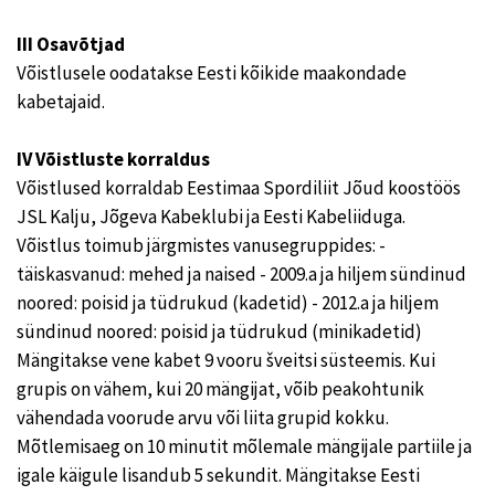
III Osavõtjad
Võistlusele oodatakse Eesti kõikide maakondade
kabetajaid.
IV Võistluste korraldus
Võistlused korraldab Eestimaa Spordiliit Jõud koostöös
JSL Kalju, Jõgeva Kabeklubi ja Eesti Kabeliiduga.
Võistlus toimub järgmistes vanusegruppides: -
täiskasvanud: mehed ja naised - 2009.a ja hiljem sündinud
noored: poisid ja tüdrukud (kadetid) - 2012.a ja hiljem
sündinud noored: poisid ja tüdrukud (minikadetid)
Mängitakse vene kabet 9 vooru šveitsi süsteemis. Kui
grupis on vähem, kui 20 mängijat, võib peakohtunik
vähendada voorude arvu või liita grupid kokku.
Mõtlemisaeg on 10 minutit mõlemale mängijale partiile ja
igale käigule lisandub 5 sekundit. Mängitakse Eesti