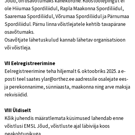
Jõud, on osavõtumaks kahekordne. Koostöölepingut ei
ole Hiiumaa Spordiliidul, Rapla Maakonna Spordiliidul,
Saaremaa Spordiliidul, Võrumaa Spordiliidul ja Pärnumaa
Spordiliidul. Pärnu linna võistlejatele kehtib tavapärane
osavõtumaks.
Osavõtjate lähetuskulud kannab lähetav organisatsioon
või võistleja.
VII Eelregistreerimine
Eelregistreerimine teha hiljemalt 6. oktoobriks 2025. a e-
posti teel saates ylar@orthez.ee aadressile osalejate ees-
ja perekonnanime, sünniaasta, maakonna ning arve maksja
rekvisiidid.
VIII Üldiselt
Kõik juhendis määratlemata küsimused lahendab enne
võistlusi EMSL Jõud, võistluste ajal läbiviija koos
peakohtunikuga.