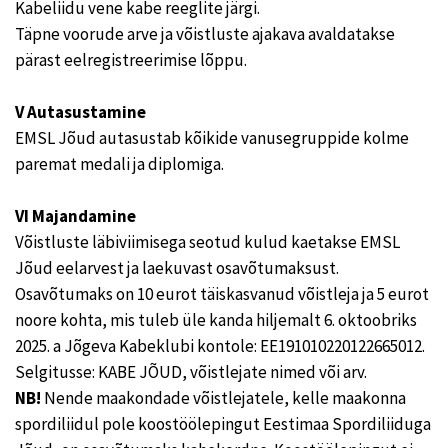
Kabeliidu vene kabe reeglite järgi.
Täpne voorude arve ja võistluste ajakava avaldatakse
pärast eelregistreerimise lõppu.
V Autasustamine
EMSL Jõud autasustab kõikide vanusegruppide kolme
paremat medali ja diplomiga.
VI Majandamine
Võistluste läbiviimisega seotud kulud kaetakse EMSL
Jõud eelarvest ja laekuvast osavõtumaksust.
Osavõtumaks on 10 eurot täiskasvanud võistleja ja 5 eurot
noore kohta, mis tuleb üle kanda hiljemalt 6. oktoobriks
2025. a Jõgeva Kabeklubi kontole: EE191010220122665012.
Selgitusse: KABE JÕUD, võistlejate nimed või arv.
NB!
Nende maakondade võistlejatele, kelle maakonna
spordiliidul pole koostöölepingut Eestimaa Spordiliiduga