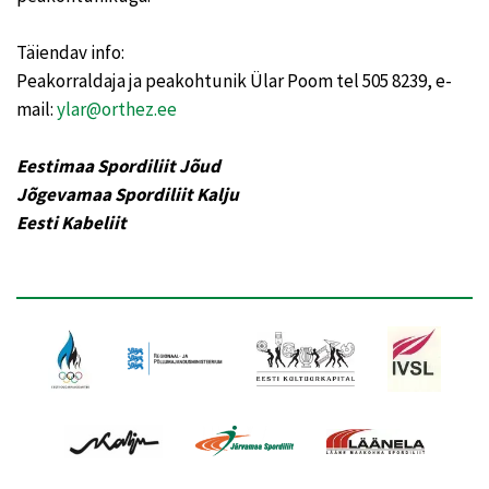
Täiendav info:
Peakorraldaja ja peakohtunik Ülar Poom tel 505 8239, e-
mail:
ylar@orthez.ee
Eestimaa Spordiliit Jõud
Jõgevamaa Spordiliit Kalju
Eesti Kabeliit