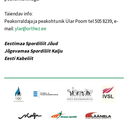
Täiendav info:
Peakorraldaja ja peakohtunik Ülar Poom tel 505 8239, e-
mail:
ylar@orthez.ee
Eestimaa Spordiliit Jõud
Jõgevamaa Spordiliit Kalju
Eesti Kabeliit