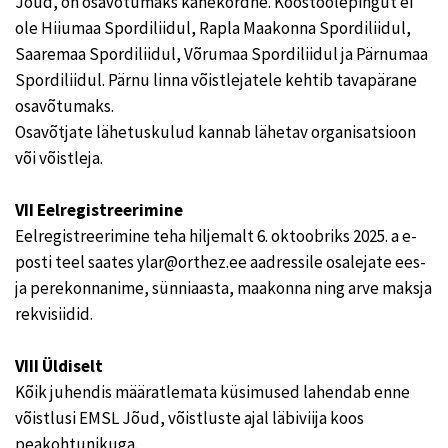
Jõud, on osavõtumaks kahekordne. Koostöölepingut ei
ole Hiiumaa Spordiliidul, Rapla Maakonna Spordiliidul,
Saaremaa Spordiliidul, Võrumaa Spordiliidul ja Pärnumaa
Spordiliidul. Pärnu linna võistlejatele kehtib tavapärane
osavõtumaks.
Osavõtjate lähetuskulud kannab lähetav organisatsioon
või võistleja.
VII Eelregistreerimine
Eelregistreerimine teha hiljemalt 6. oktoobriks 2025. a e-
posti teel saates ylar@orthez.ee aadressile osalejate ees-
ja perekonnanime, sünniaasta, maakonna ning arve maksja
rekvisiidid.
VIII Üldiselt
Kõik juhendis määratlemata küsimused lahendab enne
võistlusi EMSL Jõud, võistluste ajal läbiviija koos
peakohtunikuga.