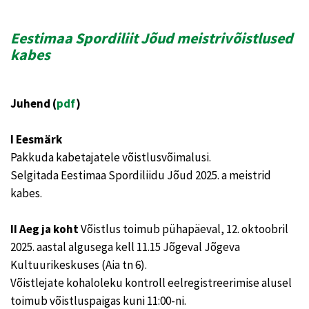
Eestimaa Spordiliit Jõud meistrivõistlused
kabes
Juhend (
pdf
)
I Eesmärk
Pakkuda kabetajatele võistlusvõimalusi.
Selgitada Eestimaa Spordiliidu Jõud 2025. a meistrid
kabes.
II Aeg ja koht
Võistlus toimub pühapäeval, 12. oktoobril
2025. aastal algusega kell 11.15 Jõgeval Jõgeva
Kultuurikeskuses (Aia tn 6).
Võistlejate kohaloleku kontroll eelregistreerimise alusel
toimub võistluspaigas kuni 11:00-ni.