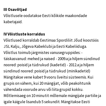
III Osavõtjad
Võistlusele oodatakse Eesti kõikide maakondade
kabetajaid.
IV Võistluste korraldus
Võistlused korraldab Eestimaa Spordiliit Jõud koostöös
JSL Kalju, Jõgeva Kabeklubi ja Eesti Kabeliiduga.
Võistlus toimub järgmistes vanusegruppides: -
täiskasvanud: mehed ja naised - 2009.a ja hiljem sündinud
noored: poisid ja tüdrukud (kadetid) - 2012.a ja hiljem
sündinud noored: poisid ja tüdrukud (minikadetid)
Mängitakse vene kabet 9 vooru šveitsi süsteemis. Kui
grupis on vähem, kui 20 mängijat, võib peakohtunik
vähendada voorude arvu või liita grupid kokku.
Mõtlemisaeg on 10 minutit mõlemale mängijale partiile ja
igale käigule lisandub 5 sekundit. Mängitakse Eesti