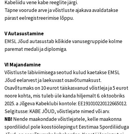
Kabeliidu vene kabe reeglite järgi.
Täpne voorude arve ja võistluste ajakava avaldatakse
pärast eelregistreerimise lõppu.
V Autasustamine
EMSL Jõud autasustab kõikide vanusegruppide kolme
paremat medali ja diplomiga.
VI Majandamine
Võistluste läbiviimisega seotud kulud kaetakse EMSL
Jõud eelarvest ja laekuvast osavõtumaksust.
Osavõtumaks on 10 eurot täiskasvanud võistleja ja 5 eurot
noore kohta, mis tuleb üle kanda hiljemalt 6. oktoobriks
2025. a Jõgeva Kabeklubi kontole: EE191010220122665012.
Selgitusse: KABE JÕUD, võistlejate nimed või arv.
NB!
Nende maakondade võistlejatele, kelle maakonna
spordiliidul pole koostöölepingut Eestimaa Spordiliiduga