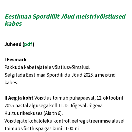
Eestimaa Spordiliit Jõud meistrivõistlused
kabes
Juhend (
pdf
)
I Eesmärk
Pakkuda kabetajatele võistlusvõimalusi.
Selgitada Eestimaa Spordiliidu Jõud 2025. a meistrid
kabes.
II Aeg ja koht
Võistlus toimub pühapäeval, 12. oktoobril
2025. aastal algusega kell 11.15 Jõgeval Jõgeva
Kultuurikeskuses (Aia tn 6).
Võistlejate kohaloleku kontroll eelregistreerimise alusel
toimub võistluspaigas kuni 11:00-ni.