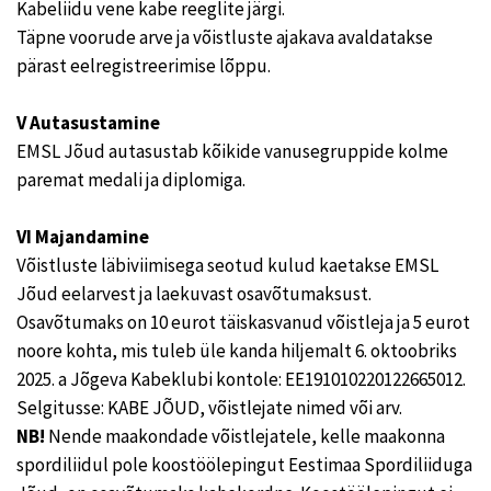
Kabeliidu vene kabe reeglite järgi.
Täpne voorude arve ja võistluste ajakava avaldatakse
pärast eelregistreerimise lõppu.
V Autasustamine
EMSL Jõud autasustab kõikide vanusegruppide kolme
paremat medali ja diplomiga.
VI Majandamine
Võistluste läbiviimisega seotud kulud kaetakse EMSL
Jõud eelarvest ja laekuvast osavõtumaksust.
Osavõtumaks on 10 eurot täiskasvanud võistleja ja 5 eurot
noore kohta, mis tuleb üle kanda hiljemalt 6. oktoobriks
2025. a Jõgeva Kabeklubi kontole: EE191010220122665012.
Selgitusse: KABE JÕUD, võistlejate nimed või arv.
NB!
Nende maakondade võistlejatele, kelle maakonna
spordiliidul pole koostöölepingut Eestimaa Spordiliiduga