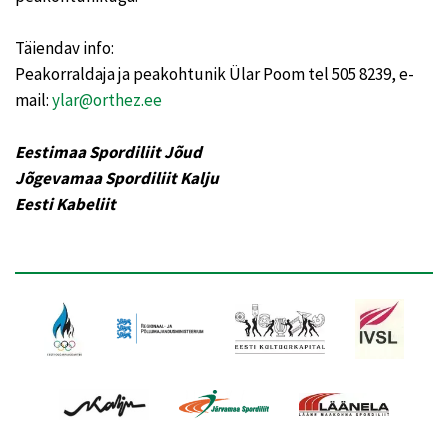
Täiendav info:
Peakorraldaja ja peakohtunik Ülar Poom tel 505 8239, e-
mail:
ylar@orthez.ee
Eestimaa Spordiliit Jõud
Jõgevamaa Spordiliit Kalju
Eesti Kabeliit