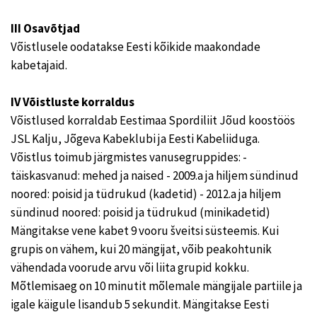
III Osavõtjad
Võistlusele oodatakse Eesti kõikide maakondade
kabetajaid.
IV Võistluste korraldus
Võistlused korraldab Eestimaa Spordiliit Jõud koostöös
JSL Kalju, Jõgeva Kabeklubi ja Eesti Kabeliiduga.
Võistlus toimub järgmistes vanusegruppides: -
täiskasvanud: mehed ja naised - 2009.a ja hiljem sündinud
noored: poisid ja tüdrukud (kadetid) - 2012.a ja hiljem
sündinud noored: poisid ja tüdrukud (minikadetid)
Mängitakse vene kabet 9 vooru šveitsi süsteemis. Kui
grupis on vähem, kui 20 mängijat, võib peakohtunik
vähendada voorude arvu või liita grupid kokku.
Mõtlemisaeg on 10 minutit mõlemale mängijale partiile ja
igale käigule lisandub 5 sekundit. Mängitakse Eesti