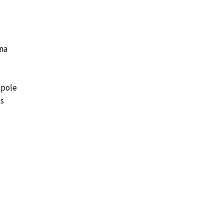
na
 pole
ks