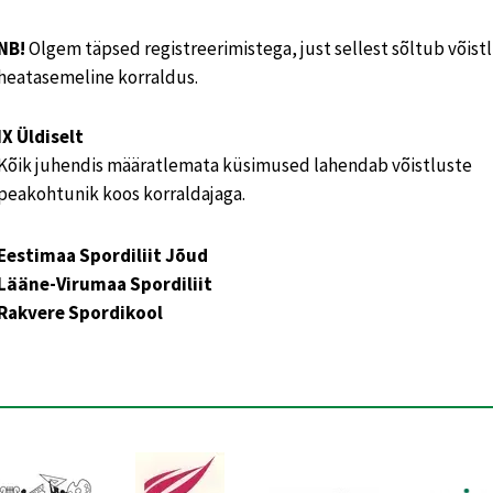
NB!
Olgem täpsed registreerimistega, just sellest sõltub võist
heatasemeline korraldus.
IX Üldiselt
Kõik juhendis määratlemata küsimused lahendab võistluste
peakohtunik koos korraldajaga.
Eestimaa Spordiliit Jõud
Lääne-Virumaa Spordiliit
Rakvere Spordikool