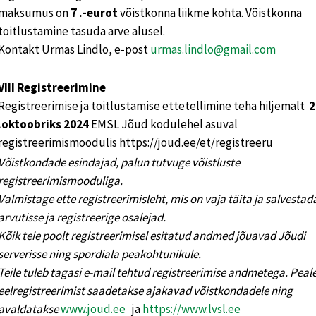
maksumus on
7 .-eurot
võistkonna liikme kohta. Võistkonna
toitlustamine tasuda arve alusel.
Kontakt Urmas Lindlo, e-post
urmas.lindlo@gmail.com
VIII Registreerimine
Registreerimise ja toitlustamise ettetellimine teha hiljemalt
2
.oktoobriks 2024
EMSL Jõud kodulehel asuval
registreerimismoodulis https://joud.ee/et/registreeru
Võistkondade esindajad, palun tutvuge võistluste
registreerimismooduliga.
Valmistage ette registreerimisleht, mis on vaja täita ja salvesta
arvutisse ja registreerige osalejad.
Kõik teie poolt registreerimisel esitatud andmed jõuavad Jõudi
serverisse ning spordiala peakohtunikule.
Teile tuleb tagasi e-mail tehtud registreerimise andmetega. Peal
eelregistreerimist saadetakse ajakavad võistkondadele ning
avaldatakse
www.joud.ee
ja
https://www.lvsl.ee