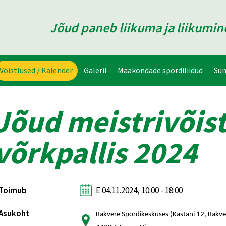
Jõud paneb liikuma ja liikumi
Võistlused / Kalender
Galerii
Maakondade spordiliidud
Sü
Jõud meistrivõist
võrkpallis 2024
Toimub
E 04.11.2024, 10:00 - 18:00
Asukoht
Rakvere Spordikeskuses (Kastani 12, Rakve