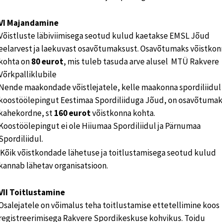
VI Majandamine
Võistluste läbiviimisega seotud kulud kaetakse EMSL Jõud
eelarvest ja laekuvast osavõtumaksust. Osavõtumaks võistkon
kohta on
80 eurot
, mis tuleb tasuda arve alusel MTÜ Rakvere
Võrkpalliklubile
Nende maakondade võistlejatele, kelle maakonna spordiliidul
koostöölepingut Eestimaa Spordiliiduga Jõud, on osavõtuma
kahekordne, st
160 eurot
võistkonna kohta.
Koostöölepingut ei ole Hiiumaa Spordiliidul ja Pärnumaa
Spordiliidul.
Kõik võistkondade lähetuse ja toitlustamisega seotud kulud
kannab lähetav organisatsioon.
VII Toitlustamine
Osalejatele on võimalus teha toitlustamise ettetellimine koos
registreerimisega Rakvere Spordikeskuse kohvikus. Toidu