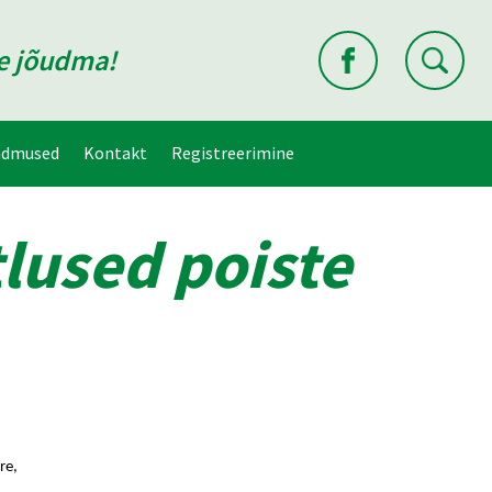
ne jõudma!
ndmused
Kontakt
Registreerimine
lused poiste
re,