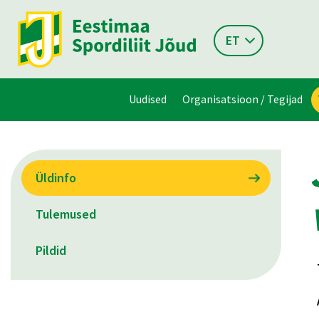
ET
Uudised
Organisatsioon / Tegijad
Üldinfo
Tulemused
Pildid