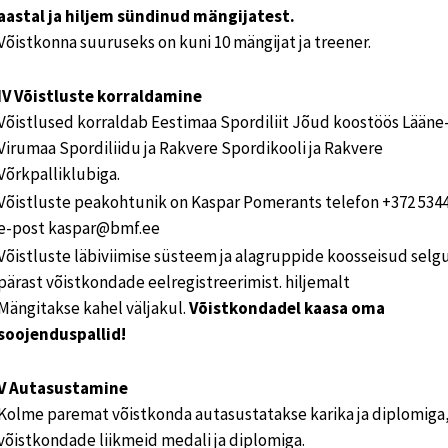
aastal ja hiljem sündinud mängijatest.
Võistkonna suuruseks on kuni 10 mängijat ja treener.
IV Võistluste korraldamine
Võistlused korraldab Eestimaa Spordiliit Jõud koostöös Lääne
Virumaa Spordiliidu ja Rakvere Spordikooli ja Rakvere
Võrkpalliklubiga.
Võistluste peakohtunik on Kaspar Pomerants telefon +372 534
e-post kaspar@bmf.ee
Võistluste läbiviimise süsteem ja alagruppide koosseisud selg
pärast võistkondade eelregistreerimist. hiljemalt
Mängitakse kahel väljakul.
Võistkondadel kaasa oma
soojenduspallid!
V Autasustamine
Kolme paremat võistkonda autasustatakse karika ja diplomiga
võistkondade liikmeid medali ja diplomiga.