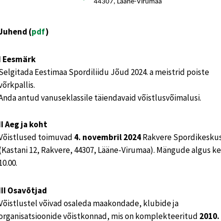
44307, Lääne-Virumaa
Juhend (
pdf
)
I Eesmärk
Selgitada Eestimaa Spordiliidu Jõud 2024. a meistrid poiste
võrkpallis.
Anda antud vanuseklassile täiendavaid võistlusvõimalusi.
II Aeg ja koht
Võistlused toimuvad
4. novembril 2024
Rakvere Spordikesku
(Kastani 12, Rakvere, 44307, Lääne-Virumaa). Mängude algus ke
10.00.
III Osavõtjad
Võistlustel võivad osaleda maakondade, klubide ja
organisatsioonide võistkonnad, mis on komplekteeritud
2010.