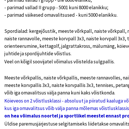
- parimad vallad I grupp - üle 8000 elaniku;
- parimad vallad II grupp - 5001 kuni 8000 elanikku;
- parimad väikesed omavalitsused - kuni 5000 elanikku.
Spordialad: kergejõustik, meeste võrkpall, naiste võrkpall,
naiste rannavolle, meeste korvpall 3x3, naiste korvpall 3x3, 
orienteerumine, kettagolf, jalgrattakross, mälumäng, köiev
juhtide ja spordijuhtide võistlus.
Veel on kõigil soovijatel võimalus võistelda sulgpallis.
Meeste võrkpallis, naiste võrkpallis, meeste rannavolles, nai
meeste korvpallis 3x3, naiste korvpallis 3x3, tennises, peta
võib iga omavalitsus välja panna kuni kaks võistkonda.
Köieveos on 2 võistlusklassi - absoluut ja piiratud kaaluga v
kus iga omavalitsus võib välja panna mõlemas võistlusklassi
on hea võimalus noortel ja sportlikel meestel ennast pr
Üldise paremusjärjestuse selgitamiseks liidetakse omavalit