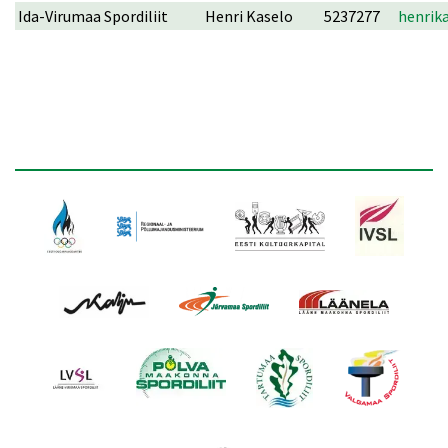
Ida-Virumaa Spordiliit
Henri Kaselo
5237277
henrik