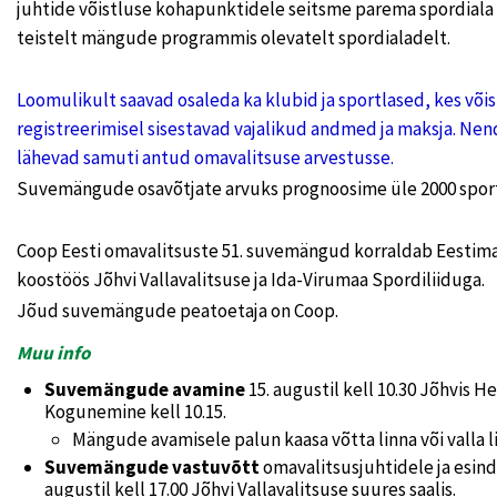
juhtide võistluse kohapunktidele seitsme parema spordial
teistelt mängude programmis olevatelt spordialadelt.
Loomulikult saavad osaleda ka klubid ja sportlased, kes võis
registreerimisel sisestavad vajalikud andmed ja maksja. N
lähevad samuti antud omavalitsuse arvestusse.
Suvemängude osavõtjate arvuks prognoosime üle 2000 sport
Coop Eesti omavalitsuste 51. suvemängud korraldab Eestima
koostöös Jõhvi Vallavalitsuse ja Ida-Virumaa Spordiliiduga.
Jõud suvemängude peatoetaja on Coop.
Muu info
Suvemängude avamine
15. augustil kell 10.30 Jõhvis He
Kogunemine kell 10.15.
Mängude avamisele palun kaasa võtta linna või valla 
Suvemängude vastuvõtt
omavalitsusjuhtidele ja esind
augustil kell 17.00 Jõhvi Vallavalitsuse suures saalis.