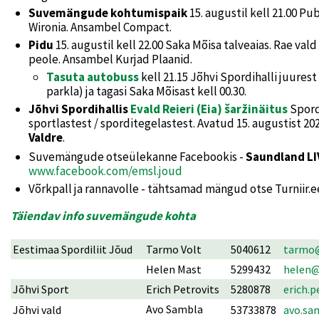
Suvemängude kohtumispaik
15. augustil kell 21.00
Pub
Wironia. Ansambel Compact.
Pidu
15. augustil kell 22.00 Saka Mõisa talveaias. Rae val
peole. Ansambel Kurjad Plaanid.
Tasuta autobuss
kell 21.15 Jõhvi Spordihalli juurest
parkla) ja tagasi Saka Mõisast kell 00.30.
Jõhvi Spordihallis
Evald Reieri (Eia) šaržinäitus
Spord
sportlastest / sporditegelastest. Avatud 15. augustist 20
Valdre
.
Suvemängude otseülekanne Facebookis -
Saundland LI
www.facebook.com/emsl.joud
Võrkpall ja rannavolle - tähtsamad mängud otse Turniir.ee
Täiendav info suvemängude kohta
Eestimaa Spordiliit Jõud
Tarmo Volt
5040612
tarmo@
Helen Mast
5299432
helen@
Jõhvi Sport
Erich Petrovits
5280878
erich.
Avo Sambla
Jõhvi vald
53733878
avo.sa