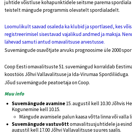
juhtide võistluse kohapunktidele seitsme parema spordial
teistelt mängude programmis olevatelt spordialadelt.
Loomulikult saavad osaleda ka klubid ja sportlased, kes võis
registreerimisel sisestavad vajalikud andmed ja maksja. N
lähevad samuti antud omavalitsuse arvestusse.
Suvemängude osavõtjate arvuks prognoosime üle 2000 sport
Coop Eesti omavalitsuste 51. suvemängud korraldab Eestima
koostöös Jõhvi Vallavalitsuse ja Ida-Virumaa Spordiliiduga.
Jõud suvemängude peatoetaja on Coop.
Muu info
Suvemängude avamine
15. augustil kell 10.30 Jõhvis He
Kogunemine kell 10.15.
Mängude avamisele palun kaasa võtta linna või valla 
Suvemängude vastuvõtt
omavalitsusjuhtidele ja esind
augustil kell 17.00 Jõhvi Vallavalitsuse suures saalis.