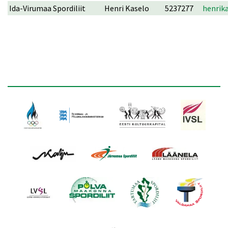
Ida-Virumaa Spordiliit
Henri Kaselo
5237277
henrik