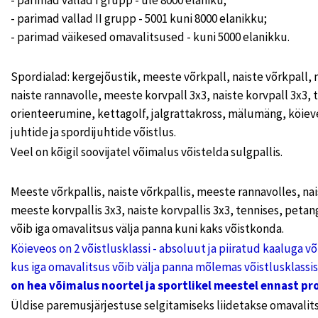
- parimad vallad I grupp - üle 8000 elaniku;
- parimad vallad II grupp - 5001 kuni 8000 elanikku;
- parimad väikesed omavalitsused - kuni 5000 elanikku.
Spordialad: kergejõustik, meeste võrkpall, naiste võrkpall,
naiste rannavolle, meeste korvpall 3x3, naiste korvpall 3x3, 
orienteerumine, kettagolf, jalgrattakross, mälumäng, köiev
juhtide ja spordijuhtide võistlus.
Veel on kõigil soovijatel võimalus võistelda sulgpallis.
Meeste võrkpallis, naiste võrkpallis, meeste rannavolles, nai
meeste korvpallis 3x3, naiste korvpallis 3x3, tennises, peta
võib iga omavalitsus välja panna kuni kaks võistkonda.
Köieveos on 2 võistlusklassi - absoluut ja piiratud kaaluga v
kus iga omavalitsus võib välja panna mõlemas võistlusklassi
on hea võimalus noortel ja sportlikel meestel ennast pr
Üldise paremusjärjestuse selgitamiseks liidetakse omavalit