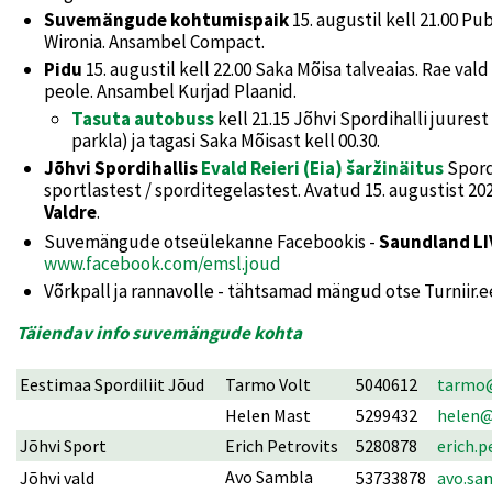
Suvemängude kohtumispaik
15. augustil kell 21.00
Pub
Wironia. Ansambel Compact.
Pidu
15. augustil kell 22.00 Saka Mõisa talveaias. Rae val
peole. Ansambel Kurjad Plaanid.
Tasuta autobuss
kell 21.15 Jõhvi Spordihalli juurest
parkla) ja tagasi Saka Mõisast kell 00.30.
Jõhvi Spordihallis
Evald Reieri (Eia) šaržinäitus
Spord
sportlastest / sporditegelastest. Avatud 15. augustist 20
Valdre
.
Suvemängude otseülekanne Facebookis -
Saundland LI
www.facebook.com/emsl.joud
Võrkpall ja rannavolle - tähtsamad mängud otse Turniir.ee
Täiendav info suvemängude kohta
Eestimaa Spordiliit Jõud
Tarmo Volt
5040612
tarmo@
Helen Mast
5299432
helen@
Jõhvi Sport
Erich Petrovits
5280878
erich.
Avo Sambla
Jõhvi vald
53733878
avo.sa