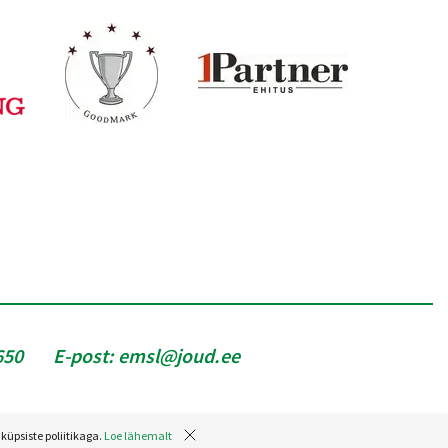
650
E-post:
emsl@joud.ee
küpsiste poliitikaga.
Loe lähemalt