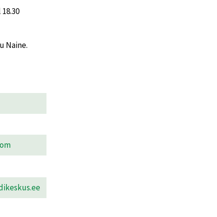
 18.30
u Naine.
com
dikeskus.ee