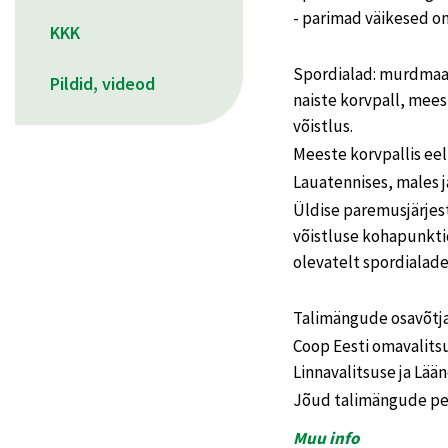
- parimad väikesed om
KKK
Spordialad: murdmaa
Pildid, videod
naiste korvpall, mees
võistlus.
Meeste korvpallis eel
Lauatennises, males j
Üldise paremusjärjes
võistluse kohapunkti
olevatelt spordialade
Talimängude osavõtja
Coop Eesti omavalits
Linnavalitsuse ja Lää
Jõud talimängude pe
Muu info