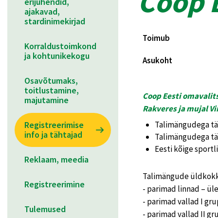
Coop 
erijuhendid,
ajakavad,
stardinimekirjad
Toimub
Korraldustoimkond
ja kohtunikekogu
Asukoht
Osavõtumaks,
toitlustamine,
Coop Eesti omavalits
majutamine
Rakveres ja mujal V
Registreerimise
Talimängudega täh
info ja tähtajad
Talimängudega täh
Eesti kõige sport
Reklaam, meedia
Talimängude üldkokk
Registreerimine
- parimad linnad – üle
- parimad vallad I gru
Tulemused
- parimad vallad II gr