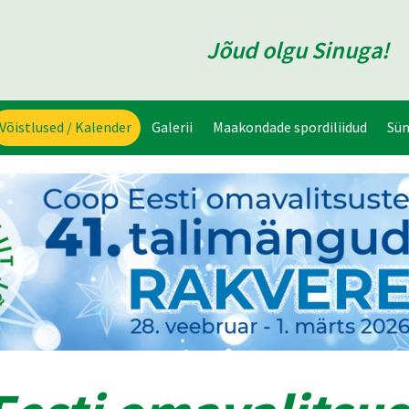
Jõud olgu Sinuga!
Võistlused / Kalender
Galerii
Maakondade spordiliidud
Sü