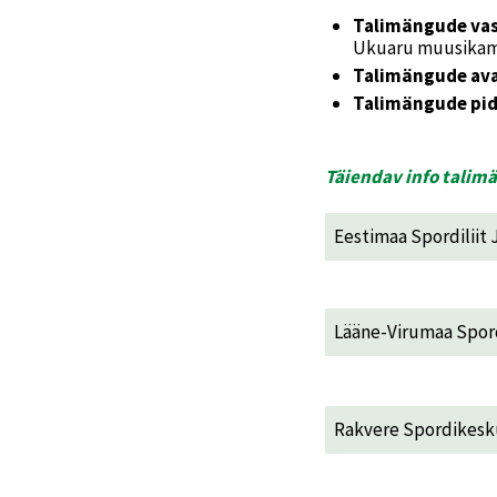
Talimängude va
Ukuaru muusikam
Talimängude av
Talimängude pi
Täiendav info talim
Eestimaa Spordiliit
Lääne-Virumaa Spord
Rakvere Spordikesk