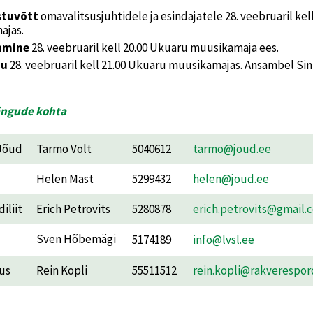
stuvõtt
omavalitsusjuhtidele ja esindajatele 28. veebruaril kell
ajas.
amine
28. veebruaril kell 20.00 Ukuaru muusikamaja ees.
du
28. veebruaril kell 21.00 Ukuaru muusikamajas. Ansambel Sin
ängude kohta
 Jõud
Tarmo Volt
5040612
tarmo@joud.ee
Helen Mast
5299432
helen@joud.ee
iliit
Erich Petrovits
5280878
erich.petrovits@gmail.
Sven Hõbemägi
5174189
info@lvsl.ee
us
Rein Kopli
55511512
rein.kopli@rakverespor