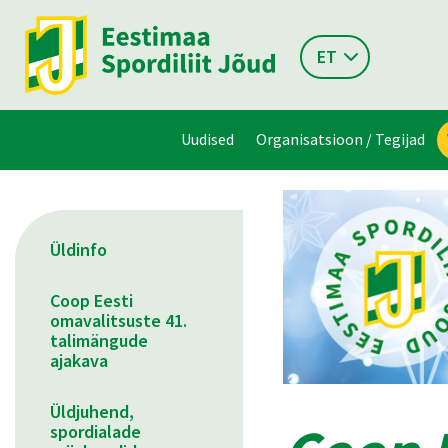
ET
Uudised
Organisatsioon / Tegijad
Üldinfo
Coop Eesti
omavalitsuste 41.
talimängude
ajakava
Üldjuhend,
spordialade