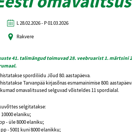
Eesti omavalitsus
L 28.02.2026 - P 01.03.2026
Rakvere
uste 41. talimängud toimuvad 28. veebruarist 1. märtsini 2
irumaal.
istatakse spordiliidu Jõud 80. aastapäeva.
istatakse Tarvanpää kirjasõnas esmamainimise 800. aastapäev
likumad omavalitsused selguvad võisteldes 11 spordialal.
uvõttes selgitatakse:
 10000 elaniku;
pp - üle 8000 elaniku;
upp - 5001 kuni 8000 elanikku;