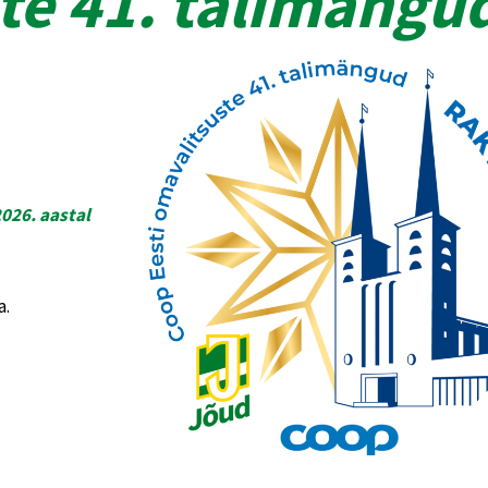
te 41. talimängu
026. aastal
a.