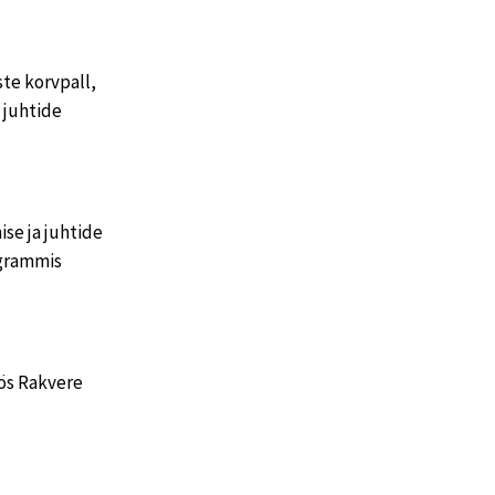
e korvpall,
 juhtide
se ja juhtide
ogrammis
öös Rakvere