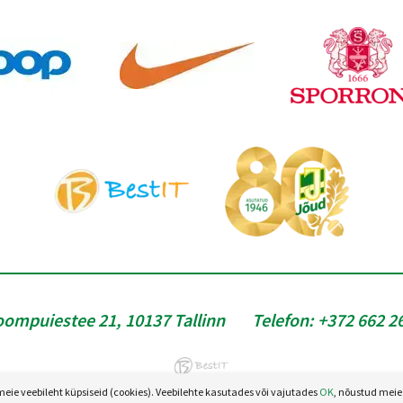
oompuiestee 21, 10137 Tallinn
Telefon:
+372 662 2
e veebileht küpsiseid (cookies). Veebilehte kasutades või vajutades
OK
, nõustud meie 