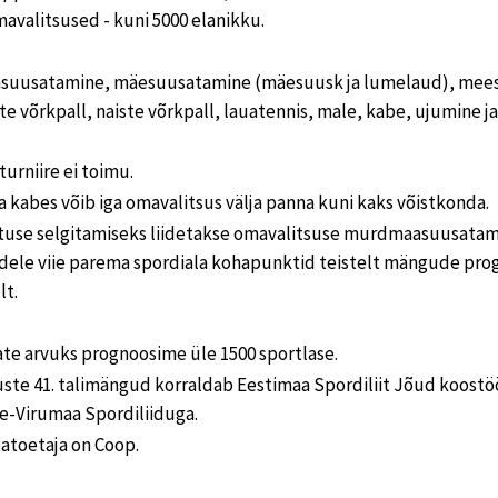
avalitsused - kuni 5000 elanikku.
suusatamine, mäesuusatamine (mäesuusk ja lumelaud), meest
te võrkpall, naiste võrkpall, lauatennis, male, kabe, ujumine ja
turniire ei toimu.
a kabes võib iga omavalitsus välja panna kuni kaks võistkonda.
tuse selgitamiseks liidetakse omavalitsuse murdmaasuusatami
dele viie parema spordiala kohapunktid teistelt mängude pr
lt.
te arvuks prognoosime üle 1500 sportlase.
uste 41. talimängud korraldab Eestimaa Spordiliit Jõud koost
ne-Virumaa Spordiliiduga.
atoetaja on Coop.