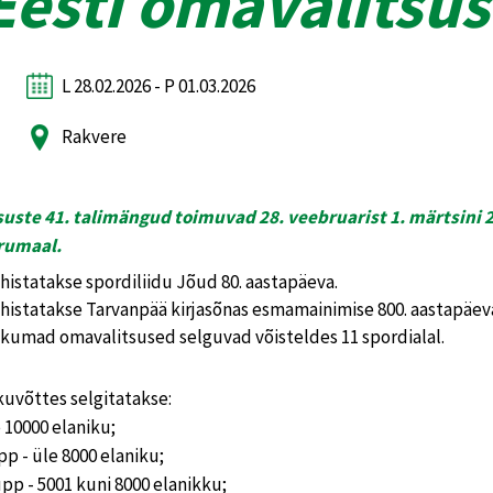
Eesti omavalitsus
L 28.02.2026 - P 01.03.2026
Rakvere
uste 41. talimängud toimuvad 28. veebruarist 1. märtsini 2
irumaal.
istatakse spordiliidu Jõud 80. aastapäeva.
istatakse Tarvanpää kirjasõnas esmamainimise 800. aastapäev
likumad omavalitsused selguvad võisteldes 11 spordialal.
uvõttes selgitatakse:
 10000 elaniku;
pp - üle 8000 elaniku;
upp - 5001 kuni 8000 elanikku;