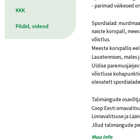
- parimad väikesed om
KKK
Spordialad: murdmaa
Pildid, videod
naiste korvpall, mees
võistlus.
Meeste korvpallis eel
Lauatennises, males j
Üldise paremusjärjes
võistluse kohapunkti
olevatelt spordialade
Talimängude osavõtja
Coop Eesti omavalits
Linnavalitsuse ja Lää
Jõud talimängude pe
Muu info