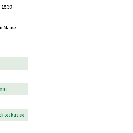
 18.30
u Naine.
com
dikeskus.ee