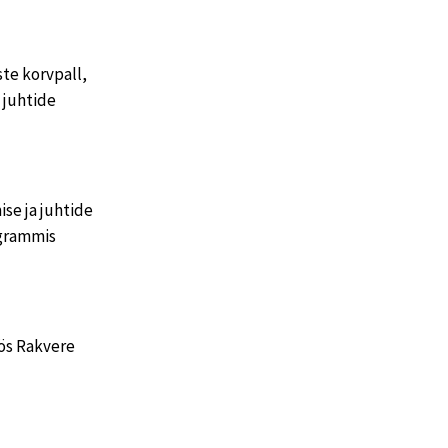
e korvpall,
 juhtide
se ja juhtide
ogrammis
öös Rakvere