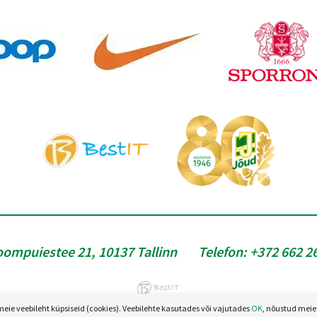
oompuiestee 21, 10137 Tallinn
Telefon:
+372 662 2
e veebileht küpsiseid (cookies). Veebilehte kasutades või vajutades
OK
, nõustud meie 