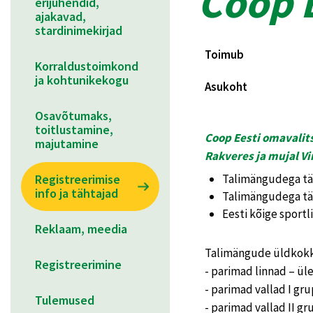
Coop 
erijuhendid,
ajakavad,
stardinimekirjad
Toimub
Korraldustoimkond
ja kohtunikekogu
Asukoht
Osavõtumaks,
toitlustamine,
Coop Eesti omavalits
majutamine
Rakveres ja mujal V
Registreerimise
Talimängudega täh
info ja tähtajad
Talimängudega täh
Eesti kõige sport
Reklaam, meedia
Talimängude üldkokk
Registreerimine
- parimad linnad – üle
- parimad vallad I gru
Tulemused
- parimad vallad II gr