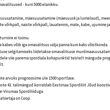
avalitsused - kuni 5000 elanikku.
suusatamine, mäesuusatamine (mäesuusk ja lumelaud), meest
te võrkpall, naiste võrkpall, lauatennis, male, kabe, ujumine ja
turniire ei toimu.
a kabes võib iga omavalitsus välja panna kuni kaks võistkonda.
tuse selgitamiseks liidetakse omavalitsuse murdmaasuusatami
dele viie parema spordiala kohapunktid teistelt mängude pr
lt.
te arvuks prognoosime üle 1500 sportlase.
uste 41. talimängud korraldab Eestimaa Spordiliit Jõud koost
ne-Virumaa Spordiliiduga.
atoetaja on Coop.