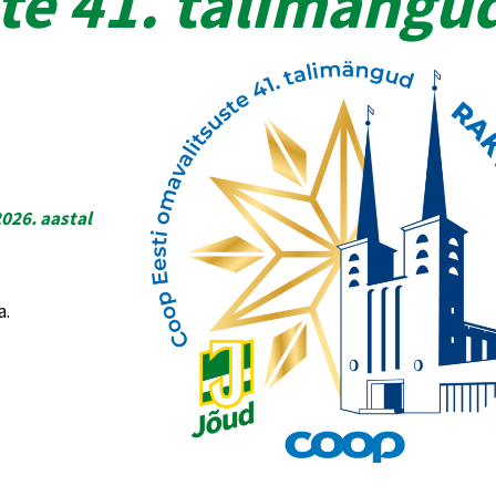
te 41. talimängu
026. aastal
a.