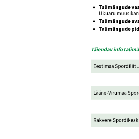
Talimängude va
Ukuaru muusikam
Talimängude av
Talimängude pi
Täiendav info talim
Eestimaa Spordiliit
Lääne-Virumaa Spord
Rakvere Spordikesk