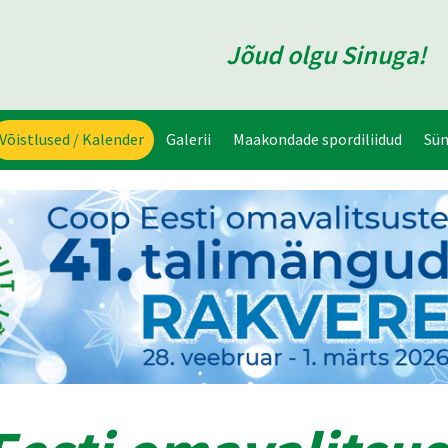
Jõud olgu Sinuga!
Võistlused / Kalender
Galerii
Maakondade spordiliidud
Sü