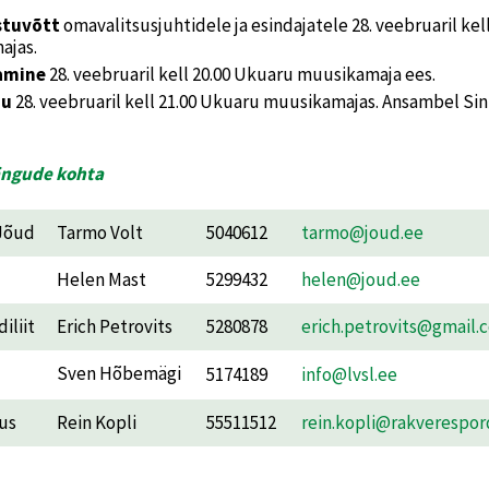
stuvõtt
omavalitsusjuhtidele ja esindajatele 28. veebruaril kell
ajas.
amine
28. veebruaril kell 20.00 Ukuaru muusikamaja ees.
du
28. veebruaril kell 21.00 Ukuaru muusikamajas. Ansambel Sin
ängude kohta
 Jõud
Tarmo Volt
5040612
tarmo@joud.ee
Helen Mast
5299432
helen@joud.ee
iliit
Erich Petrovits
5280878
erich.petrovits@gmail.
Sven Hõbemägi
5174189
info@lvsl.ee
us
Rein Kopli
55511512
rein.kopli@rakverespor