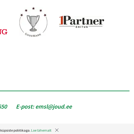
650
E-post:
emsl@joud.ee
küpsiste poliitikaga.
Loe lähemalt