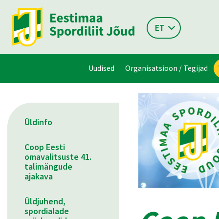
ET
Uudised
Organisatsioon / Tegijad
Üldinfo
Coop Eesti
omavalitsuste 41.
talimängude
ajakava
Üldjuhend,
spordialade