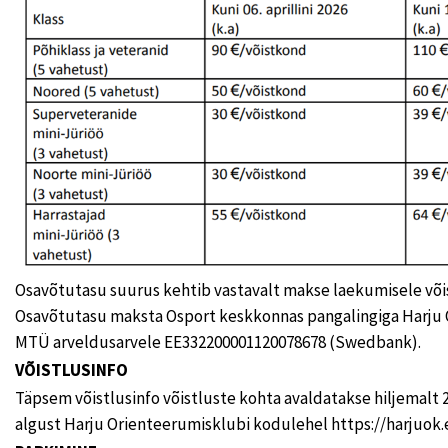
Osavõtutasu suurus kehtib vastavalt makse laekumisele võis
Osavõtutasu maksta Osport keskkonnas pangalingiga Harju
MTÜ arveldusarvele EE332200001120078678 (Swedbank).
VÕISTLUSINFO
Täpsem võistlusinfo võistluste kohta avaldatakse hiljemalt 
algust Harju Orienteerumisklubi kodulehel https://harjuok.e