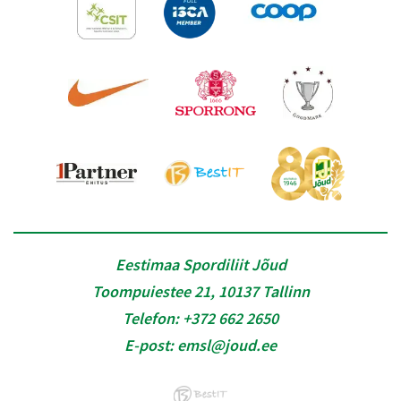
Eestimaa Spordiliit Jõud
Toompuiestee 21, 10137 Tallinn
Telefon:
+372 662 2650
E-post:
emsl@joud.ee