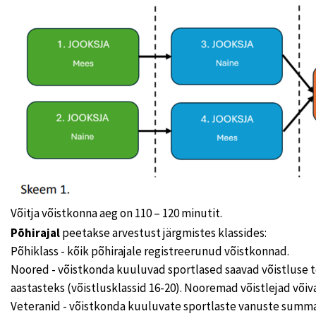
Võitja võistkonna aeg on 110 – 120 minutit.
Põhirajal
peetakse arvestust järgmistes klassides:
Põhiklass - kõik põhirajale registreerunud võistkonnad.
Noored - võistkonda kuuluvad sportlased saavad võistluse 
aastasteks (võistlusklassid 16-20). Nooremad võistlejad võiv
Veteranid - võistkonda kuuluvate sportlaste vanuste sum