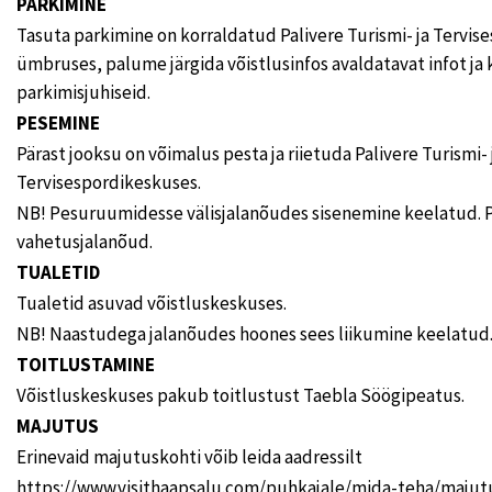
PARKIMINE
Tasuta parkimine on korraldatud Palivere Turismi- ja Tervi
ümbruses, palume järgida võistlusinfos avaldatavat infot ja 
parkimisjuhiseid.
PESEMINE
Pärast jooksu on võimalus pesta ja riietuda Palivere Turismi- 
Tervisespordikeskuses.
NB! Pesuruumidesse välisjalanõudes sisenemine keelatud. P
vahetusjalanõud.
TUALETID
Tualetid asuvad võistluskeskuses.
NB! Naastudega jalanõudes hoones sees liikumine keelatud
TOITLUSTAMINE
Võistluskeskuses pakub toitlustust Taebla Söögipeatus.
MAJUTUS
Erinevaid majutuskohti võib leida aadressilt
https://www.visithaapsalu.com/puhkajale/mida-teha/majut