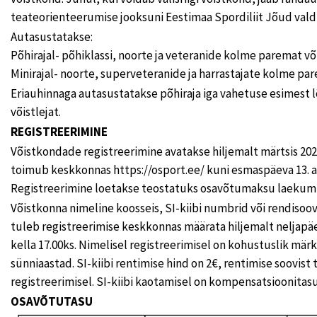
teateorienteerumise jooksuni Eestimaa Spordiliit Jõud vald
Autasustatakse:
Põhirajal- põhiklassi, noorte ja veteranide kolme paremat v
Minirajal- noorte, superveteranide ja harrastajate kolme pa
Eriauhinnaga autasustatakse põhiraja iga vahetuse esimest 
võistlejat.
REGISTREERIMINE
Võistkondade registreerimine avatakse hiljemalt märtsis 202
toimub keskkonnas https://osport.ee/ kuni esmaspäeva 13. apri
Registreerimine loetakse teostatuks osavõtumaksu laekum
Võistkonna nimeline koosseis, SI-kiibi numbrid või rendisoov
tuleb registreerimise keskkonnas määrata hiljemalt neljapäev
kella 17.00ks. Nimelisel registreerimisel on kohustuslik märk
sünniaastad. SI-kiibi rentimise hind on 2€, rentimise soovist
registreerimisel. SI-kiibi kaotamisel on kompensatsioonitas
OSAVÕTUTASU