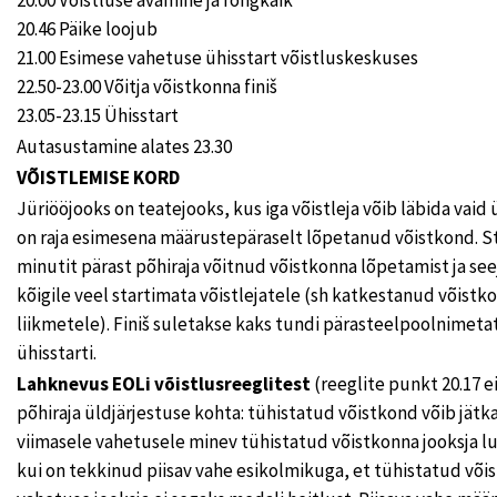
20.46 Päike loojub
21.00 Esimese vahetuse ühisstart võistluskeskuses
22.50-23.00 Võitja võistkonna finiš
23.05-23.15 Ühisstart
Autasustamine alates 23.30
VÕISTLEMISE KORD
Jüriööjooks on teatejooks, kus iga võistleja võib läbida vaid
on raja esimesena määrustepäraselt lõpetanud võistkond. St
minutit pärast põhiraja võitnud võistkonna lõpetamist ja see
kõigile veel startimata võistlejatele (sh katkestanud võist
liikmetele). Finiš suletakse kaks tundi pärasteelpoolnimeta
ühisstarti.
Lahknevus EOLi võistlusreeglitest
(reeglite punkt 20.17 ei
põhiraja üldjärjestuse kohta: tühistatud võistkond võib jätk
viimasele vahetusele minev tühistatud võistkonna jooksja luba
kui on tekkinud piisav vahe esikolmikuga, et tühistatud või