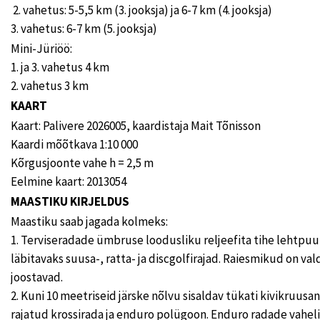
2. vahetus: 5-5,5 km (3. jooksja) ja 6-7 km (4. jooksja)
3. vahetus: 6-7 km (5. jooksja)
Mini-Jüriöö:
1. ja 3. vahetus 4 km
2. vahetus 3 km
KAART
Kaart: Palivere 2026005, kaardistaja Mait Tõnisson
Kaardi mõõtkava 1:10 000
Kõrgusjoonte vahe h = 2,5 m
Eelmine kaart: 2013054
MAASTIKU KIRJELDUS
Maastiku saab jagada kolmeks:
1. Terviseradade ümbruse loodusliku reljeefita tihe lehtp
läbitavaks suusa-, ratta- ja discgolfirajad. Raiesmikud on va
joostavad.
2. Kuni 10 meetriseid järske nõlvu sisaldav tükati kivikruusan
rajatud krossirada ja enduro polügoon. Enduro radade vahel