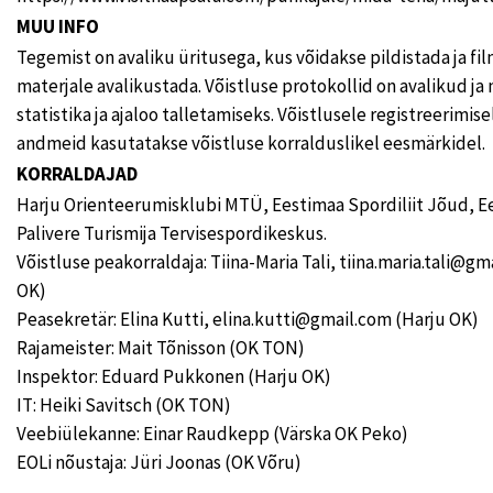
MUU INFO
Tegemist on avaliku üritusega, kus võidakse pildistada ja fi
materjale avalikustada. Võistluse protokollid on avalikud ja
statistika ja ajaloo talletamiseks. Võistlusele registreerimise
andmeid kasutatakse võistluse korralduslikel eesmärkidel.
KORRALDAJAD
Harju Orienteerumisklubi MTÜ, Eestimaa Spordiliit Jõud, Ee
Palivere Turismija Tervisespordikeskus.
Võistluse peakorraldaja: Tiina-Maria Tali, tiina.maria.tali@gm
OK)
Peasekretär: Elina Kutti, elina.kutti@gmail.com (Harju OK)
Rajameister: Mait Tõnisson (OK TON)
Inspektor: Eduard Pukkonen (Harju OK)
IT: Heiki Savitsch (OK TON)
Veebiülekanne: Einar Raudkepp (Värska OK Peko)
EOLi nõustaja: Jüri Joonas (OK Võru)