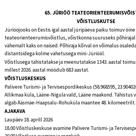
65. JÜRIÖÖ TEATEORIENTEERUMISVÕI
VÕISTLUSKUTSE
Jüriööjooks on Eestis igal aastal jüripäeva paiku toimuv öine
teateorienteerumisvõistlus, võistkonna suuruseks põhirajal on
vähemalt kaks on naised. Põhiraja kõrval on võimalus osale
distantsidega kolme vahetusega mini-Jüriööl.
Võistlusega tähistatakse ja meenutatakse 1343. aastal toim
millest 2026. aastal möödub 683 aastat.
VÕISTLUSKESKUS
Palivere Turismi- ja Tervisespordikeskus (58.968595, 23.9040
Allikmaa küla, Lääne-Nigula vald, Lääne maakond. Tähistus 
algab Ääsmäe-Haapsalu-Rohuküla maantee 48. kilomeetrilt.
AJAKAVA
Laupäev 18. aprill 2026
18.00 Võistluskeskuse avamine Palivere Turismi- ja Tervises
20.00 Võistluse avamine ja rongkäik