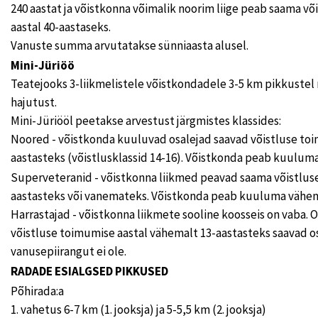
240 aastat ja võistkonna võimalik noorim liige peab saama v
aastal 40-aastaseks.
Vanuste summa arvutatakse sünniaasta alusel.
Mini-Jüriöö
Teatejooks 3-liikmelistele võistkondadele 3-5 km pikkustel 
hajutust.
Mini-Jüriööl peetakse arvestust järgmistes klassides:
Noored - võistkonda kuuluvad osalejad saavad võistluse toi
aastasteks (võistlusklassid 14-16). Võistkonda peab kuulum
Superveteranid - võistkonna liikmed peavad saama võistluse
aastasteks või vanemateks. Võistkonda peab kuuluma vähem
Harrastajad - võistkonna liikmete sooline koosseis on vaba. 
võistluse toimumise aastal vähemalt 13-aastasteks saavad o
vanusepiirangut ei ole.
RADADE ESIALGSED PIKKUSED
Põhirada:a
1. vahetus 6-7 km (1. jooksja) ja 5-5,5 km (2. jooksja)