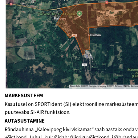
MÄRKESÜSTEEM
Kasutusel on SPORTident (SI) elektrooniline märkesüsteem.
puutevaba SI-AIR funktsioon.
AUTASUSTAMINE
Rändauhinna „Kalevipoeg kivi viskamas“ saab aastaks enda v
võistkond. Juhul, kui võidab välisriigi võistkond, jääb rända