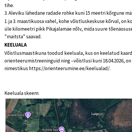
tihe.
3. Aleviku lähedane radade rohke kuni 15 meetri kõrgune mä
1. ja 3. maastikuosa vahel, kohe võistluskeskuse kõrval, on k
üle kilomeetri pikk Pikajalamäe nõlv, mida suure tõenäosuse
"maitsta" saavad.
KEELUALA
Võistlusmaastikuna toodud keeluala, kus on keelatud kaardiga
orienteerumistreeninguid ning –võistlusi kuni 18.04.2026, on 
nimestikus https://orienteerumine.ee/keelualad/.
Keeluala skeem: