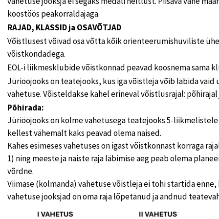
vahetuse jooksja ei segaks medali heitlust. Piisava vahe mää
koostöös peakorraldajaga.
RAJAD, KLASSID ja OSAVÕTJAD
Võistlusest võivad osa võtta kõik orienteerumishuviliste ü
võistkondadega.
EOL-i liikmesklubide võistkonnad peavad koosnema sama klu
Jüriööjooks on teatejooks, kus iga võistleja võib läbida vaid
vahetuse. Võisteldakse kahel erineval võistlusrajal: põhirajal 
Põhirada:
Jüriööjooks on kolme vahetusega teatejooks 5-liikmelistele
kellest vähemalt kaks peavad olema naised.
Kahes esimeses vahetuses on igast võistkonnast korraga raja
1) ning meeste ja naiste raja läbimise aeg peab olema planee
võrdne.
Viimase (kolmanda) vahetuse võistleja ei tohi startida enne
vahetuse jooksjad on oma raja lõpetanud ja andnud teateva