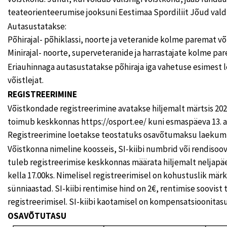
teateorienteerumise jooksuni Eestimaa Spordiliit Jõud vald
Autasustatakse:
Põhirajal- põhiklassi, noorte ja veteranide kolme paremat v
Minirajal- noorte, superveteranide ja harrastajate kolme pa
Eriauhinnaga autasustatakse põhiraja iga vahetuse esimest 
võistlejat.
REGISTREERIMINE
Võistkondade registreerimine avatakse hiljemalt märtsis 202
toimub keskkonnas https://osport.ee/ kuni esmaspäeva 13. apri
Registreerimine loetakse teostatuks osavõtumaksu laekum
Võistkonna nimeline koosseis, SI-kiibi numbrid või rendisoov
tuleb registreerimise keskkonnas määrata hiljemalt neljapäev
kella 17.00ks. Nimelisel registreerimisel on kohustuslik märk
sünniaastad. SI-kiibi rentimise hind on 2€, rentimise soovist
registreerimisel. SI-kiibi kaotamisel on kompensatsioonitas
OSAVÕTUTASU