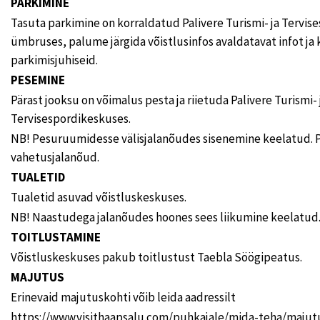
PARKIMINE
Tasuta parkimine on korraldatud Palivere Turismi- ja Tervi
ümbruses, palume järgida võistlusinfos avaldatavat infot ja 
parkimisjuhiseid.
PESEMINE
Pärast jooksu on võimalus pesta ja riietuda Palivere Turismi- 
Tervisespordikeskuses.
NB! Pesuruumidesse välisjalanõudes sisenemine keelatud. P
vahetusjalanõud.
TUALETID
Tualetid asuvad võistluskeskuses.
NB! Naastudega jalanõudes hoones sees liikumine keelatud
TOITLUSTAMINE
Võistluskeskuses pakub toitlustust Taebla Söögipeatus.
MAJUTUS
Erinevaid majutuskohti võib leida aadressilt
https://www.visithaapsalu.com/puhkajale/mida-teha/majut