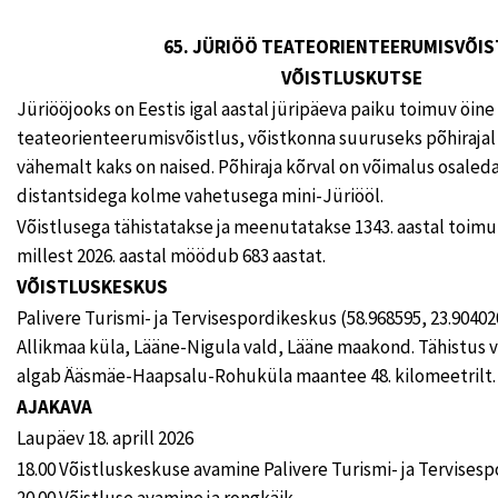
65. JÜRIÖÖ TEATEORIENTEERUMISVÕI
VÕISTLUSKUTSE
Jüriööjooks on Eestis igal aastal jüripäeva paiku toimuv öine
teateorienteerumisvõistlus, võistkonna suuruseks põhirajal on
vähemalt kaks on naised. Põhiraja kõrval on võimalus osale
distantsidega kolme vahetusega mini-Jüriööl.
Võistlusega tähistatakse ja meenutatakse 1343. aastal toim
millest 2026. aastal möödub 683 aastat.
VÕISTLUSKESKUS
Palivere Turismi- ja Tervisespordikeskus (58.968595, 23.9040
Allikmaa küla, Lääne-Nigula vald, Lääne maakond. Tähistus 
algab Ääsmäe-Haapsalu-Rohuküla maantee 48. kilomeetrilt.
AJAKAVA
Laupäev 18. aprill 2026
18.00 Võistluskeskuse avamine Palivere Turismi- ja Tervises
20.00 Võistluse avamine ja rongkäik