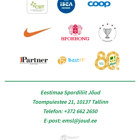
Eestimaa Spordiliit Jõud
Toompuiestee 21, 10137 Tallinn
Telefon:
+372 662 2650
E-post:
emsl@joud.ee