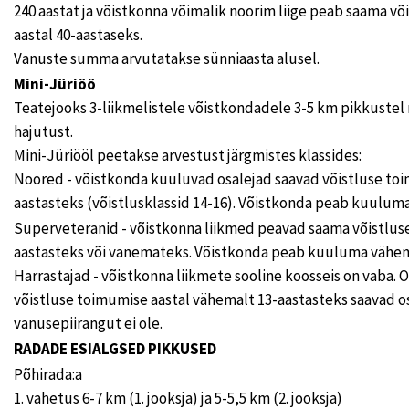
240 aastat ja võistkonna võimalik noorim liige peab saama v
aastal 40-aastaseks.
Vanuste summa arvutatakse sünniaasta alusel.
Mini-Jüriöö
Teatejooks 3-liikmelistele võistkondadele 3-5 km pikkustel 
hajutust.
Mini-Jüriööl peetakse arvestust järgmistes klassides:
Noored - võistkonda kuuluvad osalejad saavad võistluse toi
aastasteks (võistlusklassid 14-16). Võistkonda peab kuulum
Superveteranid - võistkonna liikmed peavad saama võistluse
aastasteks või vanemateks. Võistkonda peab kuuluma vähem
Harrastajad - võistkonna liikmete sooline koosseis on vaba. 
võistluse toimumise aastal vähemalt 13-aastasteks saavad o
vanusepiirangut ei ole.
RADADE ESIALGSED PIKKUSED
Põhirada:a
1. vahetus 6-7 km (1. jooksja) ja 5-5,5 km (2. jooksja)