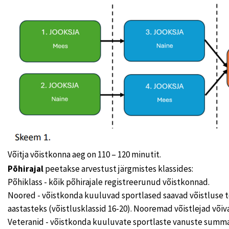
Võitja võistkonna aeg on 110 – 120 minutit.
Põhirajal
peetakse arvestust järgmistes klassides:
Põhiklass - kõik põhirajale registreerunud võistkonnad.
Noored - võistkonda kuuluvad sportlased saavad võistluse 
aastasteks (võistlusklassid 16-20). Nooremad võistlejad võiv
Veteranid - võistkonda kuuluvate sportlaste vanuste sum