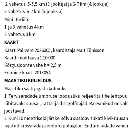
2. vahetus: 5-5,5 km (3. jooksja) ja 6-7 km (4. jooksja)
3. vahetus: 6-7 km (5. jooksja)
Mini-Jüriöö:
1. ja 3. vahetus 4 km
2. vahetus 3 km
KAART
Kaart: Palivere 2026005, kaardistaja Mait Tõnisson
Kaardi mõõtkava 1:10 000
Kõrgusjoonte vahe h = 2,5 m
Eelmine kaart: 2013054
MAASTIKU KIRJELDUS
Maastiku saab jagada kolmeks:
1. Terviseradade ümbruse loodusliku reljeefita tihe lehtp
läbitavaks suusa-, ratta- ja discgolfirajad. Raiesmikud on va
joostavad.
2. Kuni 10 meetriseid järske nõlvu sisaldav tükati kivikruusan
rajatud krossirada ja enduro polügoon. Enduro radade vahel