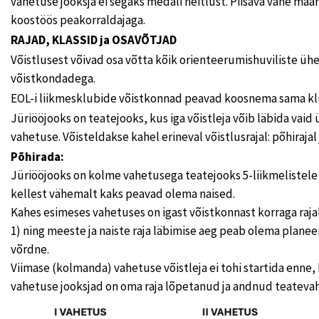
vahetuse jooksja ei segaks medali heitlust. Piisava vahe mää
koostöös peakorraldajaga.
RAJAD, KLASSID ja OSAVÕTJAD
Võistlusest võivad osa võtta kõik orienteerumishuviliste ü
võistkondadega.
EOL-i liikmesklubide võistkonnad peavad koosnema sama klu
Jüriööjooks on teatejooks, kus iga võistleja võib läbida vaid
vahetuse. Võisteldakse kahel erineval võistlusrajal: põhirajal 
Põhirada:
Jüriööjooks on kolme vahetusega teatejooks 5-liikmelistele
kellest vähemalt kaks peavad olema naised.
Kahes esimeses vahetuses on igast võistkonnast korraga raja
1) ning meeste ja naiste raja läbimise aeg peab olema planee
võrdne.
Viimase (kolmanda) vahetuse võistleja ei tohi startida enne
vahetuse jooksjad on oma raja lõpetanud ja andnud teateva