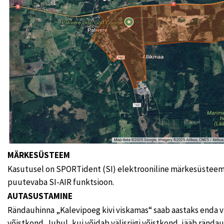
MÄRKESÜSTEEM
Kasutusel on SPORTident (SI) elektrooniline märkesüsteem.
puutevaba SI-AIR funktsioon.
AUTASUSTAMINE
Rändauhinna „Kalevipoeg kivi viskamas“ saab aastaks enda v
võistkond. Juhul, kui võidab välisriigi võistkond, jääb rända