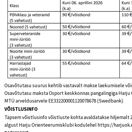
Osavõtutasu suurus kehtib vastavalt makse laekumisele võis
Osavõtutasu maksta Osport keskkonnas pangalingiga Harju
MTÜ arveldusarvele EE332200001120078678 (Swedbank).
VÕISTLUSINFO
Täpsem võistlusinfo võistluste kohta avaldatakse hiljemalt 
algust Harju Orienteerumisklubi kodulehel https://harjuok.e