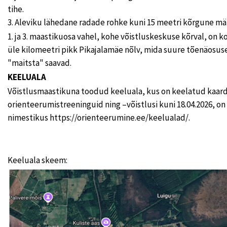
tihe.
3. Aleviku lähedane radade rohke kuni 15 meetri kõrgune mä
1. ja 3. maastikuosa vahel, kohe võistluskeskuse kõrval, on k
üle kilomeetri pikk Pikajalamäe nõlv, mida suure tõenäosuse
"maitsta" saavad.
KEELUALA
Võistlusmaastikuna toodud keeluala, kus on keelatud kaardiga
orienteerumistreeninguid ning –võistlusi kuni 18.04.2026, on 
nimestikus https://orienteerumine.ee/keelualad/.
Keeluala skeem: