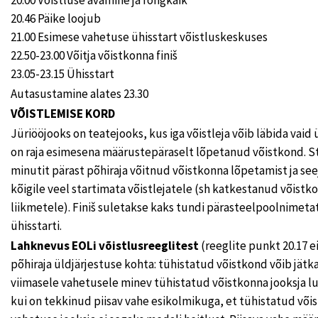
20.46 Päike loojub
21.00 Esimese vahetuse ühisstart võistluskeskuses
22.50-23.00 Võitja võistkonna finiš
23.05-23.15 Ühisstart
Autasustamine alates 23.30
VÕISTLEMISE KORD
Jüriööjooks on teatejooks, kus iga võistleja võib läbida vaid
on raja esimesena määrustepäraselt lõpetanud võistkond. St
minutit pärast põhiraja võitnud võistkonna lõpetamist ja see
kõigile veel startimata võistlejatele (sh katkestanud võist
liikmetele). Finiš suletakse kaks tundi pärasteelpoolnimeta
ühisstarti.
Lahknevus EOLi võistlusreeglitest
(reeglite punkt 20.17 ei
põhiraja üldjärjestuse kohta: tühistatud võistkond võib jätk
viimasele vahetusele minev tühistatud võistkonna jooksja luba
kui on tekkinud piisav vahe esikolmikuga, et tühistatud või