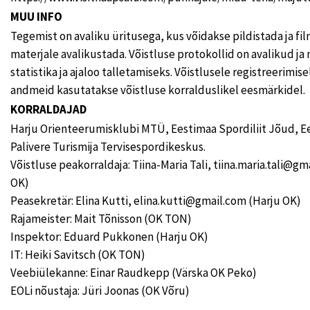
MUU INFO
Tegemist on avaliku üritusega, kus võidakse pildistada ja fi
materjale avalikustada. Võistluse protokollid on avalikud ja
statistika ja ajaloo talletamiseks. Võistlusele registreerimise
andmeid kasutatakse võistluse korralduslikel eesmärkidel.
KORRALDAJAD
Harju Orienteerumisklubi MTÜ, Eestimaa Spordiliit Jõud, Ee
Palivere Turismija Tervisespordikeskus.
Võistluse peakorraldaja: Tiina-Maria Tali, tiina.maria.tali@gm
OK)
Peasekretär: Elina Kutti, elina.kutti@gmail.com (Harju OK)
Rajameister: Mait Tõnisson (OK TON)
Inspektor: Eduard Pukkonen (Harju OK)
IT: Heiki Savitsch (OK TON)
Veebiülekanne: Einar Raudkepp (Värska OK Peko)
EOLi nõustaja: Jüri Joonas (OK Võru)