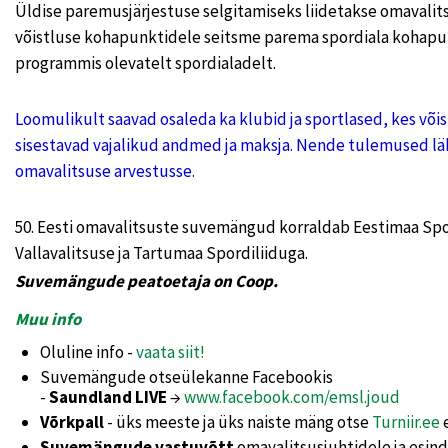
Üldise paremusjärjestuse selgitamiseks liidetakse omavalits
võistluse kohapunktidele seitsme parema spordiala kohapu
programmis olevatelt spordialadelt.
Loomulikult saavad osaleda ka klubid ja sportlased, kes võis
sisestavad vajalikud andmed ja maksja. Nende tulemused l
omavalitsuse arvestusse.
50. Eesti omavalitsuste suvemängud korraldab Eestimaa Spo
Vallavalitsuse ja Tartumaa Spordiliiduga.
Suvemängude peatoetaja on Coop.
Muu info
Oluline info -
vaata siit!
Suvemängude otseülekanne Facebookis
-
Saundland LIVE
→
www.facebook.com/emsl.joud
Võrkpall
- üks meeste ja üks naiste mäng otse
Turniir.ee
e
Suvemängude vastuvõtt
omavalitsusjuhtidele ja esinda