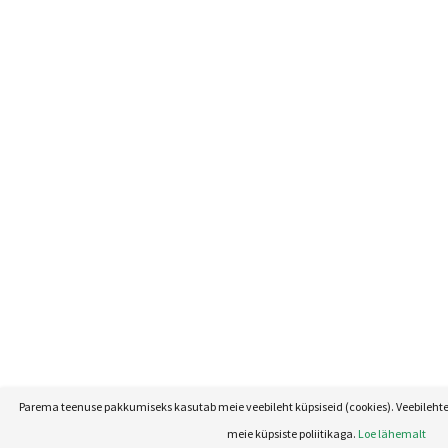
Parema teenuse pakkumiseks kasutab meie veebileht küpsiseid (cookies). Veebileht
meie küpsiste poliitikaga.
Loe lähemalt