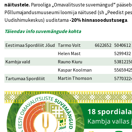
näitustele.
Parooliga „Omavalitsuste suvemängud“ pääseb 
Põllumajandusmuuseumi loomi ja näitused (sh „Peedist pes
Uudishimukeskus) uudistama
-20% hinnasoodustusega
.
Täiendav info suvemängude kohta
Eestimaa Spordiliit Jõud
Tarmo Volt
6622652
5040612
Helen Mast
5299432
Kambja vald
Rauno Kiuru
5381215
Kaspar Koolman
5565942
Martin Thomson
Tartumaa Spordiliit
5770322