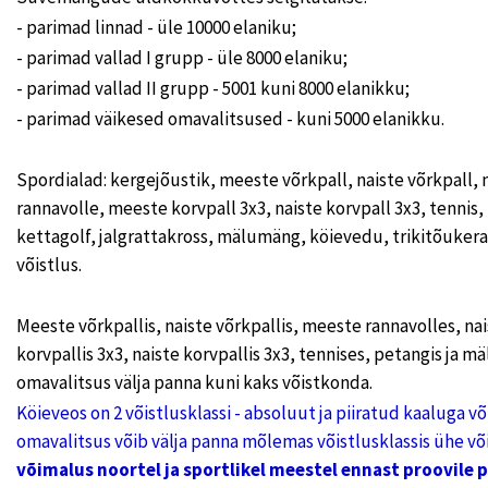
- parimad linnad - üle 10000 elaniku;
- parimad vallad I grupp - üle 8000 elaniku;
- parimad vallad II grupp - 5001 kuni 8000 elanikku;
- parimad väikesed omavalitsused - kuni 5000 elanikku.
Spordialad: kergejõustik, meeste võrkpall, naiste võrkpall, 
rannavolle, meeste korvpall 3x3, naiste korvpall 3x3, tennis
kettagolf, jalgrattakross, mälumäng, köievedu, trikitõukerat
võistlus.
Meeste võrkpallis, naiste võrkpallis, meeste rannavolles, na
korvpallis 3x3, naiste korvpallis 3x3, tennises, petangis ja 
omavalitsus välja panna kuni kaks võistkonda.
Köieveos on 2 võistlusklassi - absoluut ja piiratud kaaluga v
omavalitsus võib välja panna mõlemas võistlusklassis ühe võ
võimalus noortel ja sportlikel meestel ennast proovile 