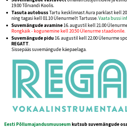
19.00 Tõrvandi Koolis.
Tasuta autobuss
Tartu kesklinnast Aura parklast kell 2
ning tagasi kell 01.10 Ülenurmelt Tartusse.
Vaata bussi inf
Suvemängude avamine
16. augustil kell 21.00 Ülenur
Rongkäik - kogunemine kell 20.50 Ülenurme staadionile.
Suvemängude pidu
16. augustil kell 22.00 Ülenurme s
REGATT
.
Sissepääs suvemängude käepaelaga.
Eesti Põllumajandusmuuseum
kutsub suvemängude osale