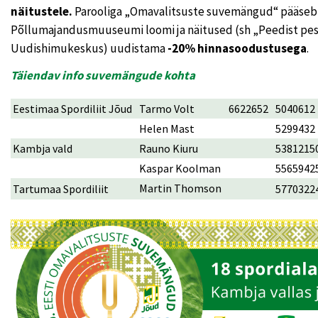
näitustele.
Parooliga „Omavalitsuste suvemängud“ pääseb 
Põllumajandusmuuseumi loomi ja näitused (sh „Peedist pes
Uudishimukeskus) uudistama
-20% hinnasoodustusega
.
Täiendav info suvemängude kohta
Eestimaa Spordiliit Jõud
Tarmo Volt
6622652
5040612
Helen Mast
5299432
Kambja vald
Rauno Kiuru
5381215
Kaspar Koolman
5565942
Martin Thomson
Tartumaa Spordiliit
5770322