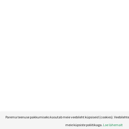
Parema teenuse pakkumiseks kasutab meie veebileht küpsiseid (cookies). Veebileht
meie küpsiste poliitikaga.
Loe lähemalt