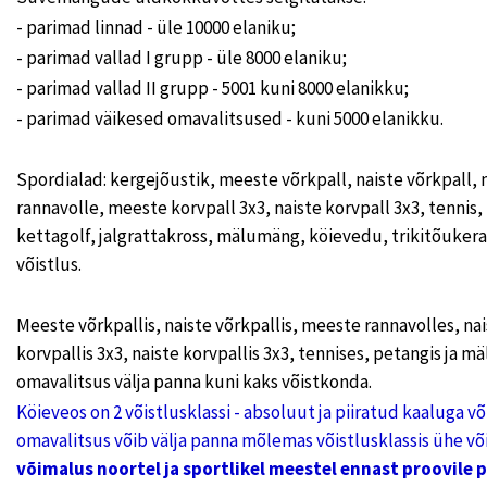
- parimad linnad - üle 10000 elaniku;
- parimad vallad I grupp - üle 8000 elaniku;
- parimad vallad II grupp - 5001 kuni 8000 elanikku;
- parimad väikesed omavalitsused - kuni 5000 elanikku.
Spordialad: kergejõustik, meeste võrkpall, naiste võrkpall, 
rannavolle, meeste korvpall 3x3, naiste korvpall 3x3, tennis
kettagolf, jalgrattakross, mälumäng, köievedu, trikitõukerat
võistlus.
Meeste võrkpallis, naiste võrkpallis, meeste rannavolles, na
korvpallis 3x3, naiste korvpallis 3x3, tennises, petangis ja 
omavalitsus välja panna kuni kaks võistkonda.
Köieveos on 2 võistlusklassi - absoluut ja piiratud kaaluga v
omavalitsus võib välja panna mõlemas võistlusklassis ühe võ
võimalus noortel ja sportlikel meestel ennast proovile 