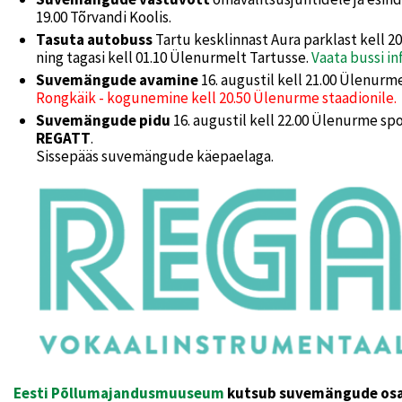
19.00 Tõrvandi Koolis.
Tasuta autobuss
Tartu kesklinnast Aura parklast kell 2
ning tagasi kell 01.10 Ülenurmelt Tartusse.
Vaata bussi inf
Suvemängude avamine
16. augustil kell 21.00 Ülenur
Rongkäik - kogunemine kell 20.50 Ülenurme staadionile.
Suvemängude pidu
16. augustil kell 22.00 Ülenurme s
REGATT
.
Sissepääs suvemängude käepaelaga.
Eesti Põllumajandusmuuseum
kutsub suvemängude osale