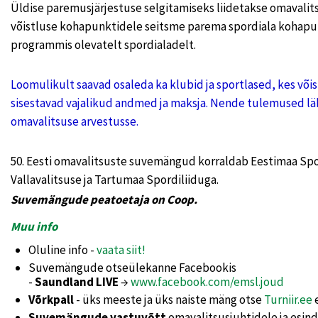
Üldise paremusjärjestuse selgitamiseks liidetakse omavalits
võistluse kohapunktidele seitsme parema spordiala kohapu
programmis olevatelt spordialadelt.
Loomulikult saavad osaleda ka klubid ja sportlased, kes võis
sisestavad vajalikud andmed ja maksja. Nende tulemused l
omavalitsuse arvestusse.
50. Eesti omavalitsuste suvemängud korraldab Eestimaa Spo
Vallavalitsuse ja Tartumaa Spordiliiduga.
Suvemängude peatoetaja on Coop.
Muu info
Oluline info -
vaata siit!
Suvemängude otseülekanne Facebookis
-
Saundland LIVE
→
www.facebook.com/emsl.joud
Võrkpall
- üks meeste ja üks naiste mäng otse
Turniir.ee
e
Suvemängude vastuvõtt
omavalitsusjuhtidele ja esinda