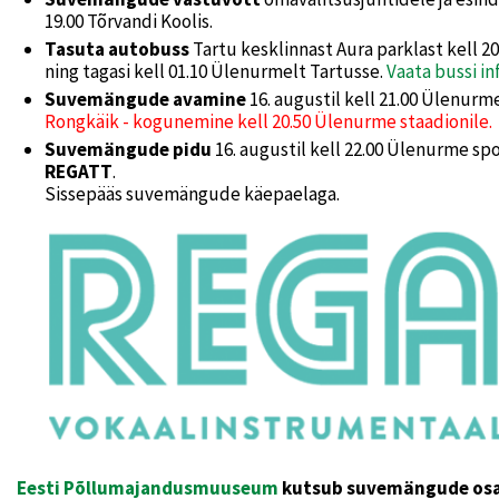
19.00 Tõrvandi Koolis.
Tasuta autobuss
Tartu kesklinnast Aura parklast kell 2
ning tagasi kell 01.10 Ülenurmelt Tartusse.
Vaata bussi inf
Suvemängude avamine
16. augustil kell 21.00 Ülenur
Rongkäik - kogunemine kell 20.50 Ülenurme staadionile.
Suvemängude pidu
16. augustil kell 22.00 Ülenurme s
REGATT
.
Sissepääs suvemängude käepaelaga.
Eesti Põllumajandusmuuseum
kutsub suvemängude osale