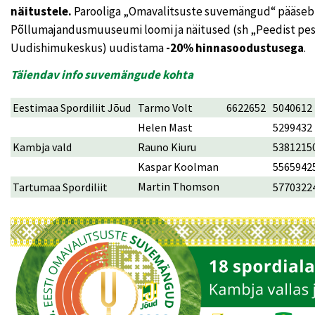
näitustele.
Parooliga „Omavalitsuste suvemängud“ pääseb 
Põllumajandusmuuseumi loomi ja näitused (sh „Peedist pes
Uudishimukeskus) uudistama
-20% hinnasoodustusega
.
Täiendav info suvemängude kohta
Eestimaa Spordiliit Jõud
Tarmo Volt
6622652
5040612
Helen Mast
5299432
Kambja vald
Rauno Kiuru
5381215
Kaspar Koolman
5565942
Martin Thomson
Tartumaa Spordiliit
5770322