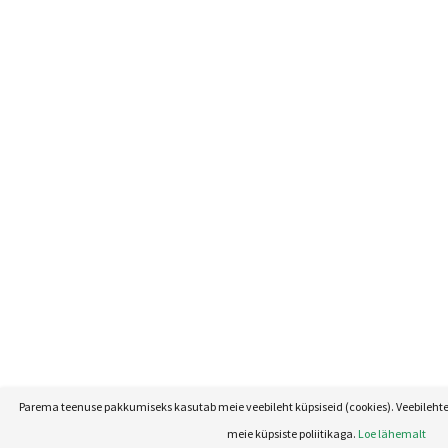
Parema teenuse pakkumiseks kasutab meie veebileht küpsiseid (cookies). Veebileht
meie küpsiste poliitikaga.
Loe lähemalt