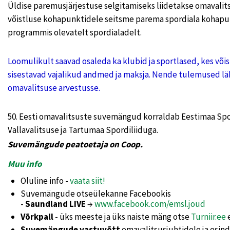
Üldise paremusjärjestuse selgitamiseks liidetakse omavalits
võistluse kohapunktidele seitsme parema spordiala kohapu
programmis olevatelt spordialadelt.
Loomulikult saavad osaleda ka klubid ja sportlased, kes võis
sisestavad vajalikud andmed ja maksja. Nende tulemused l
omavalitsuse arvestusse.
50. Eesti omavalitsuste suvemängud korraldab Eestimaa Spo
Vallavalitsuse ja Tartumaa Spordiliiduga.
Suvemängude peatoetaja on Coop.
Muu info
Oluline info -
vaata siit!
Suvemängude otseülekanne Facebookis
-
Saundland LIVE
→
www.facebook.com/emsl.joud
Võrkpall
- üks meeste ja üks naiste mäng otse
Turniir.ee
e
Suvemängude vastuvõtt
omavalitsusjuhtidele ja esinda