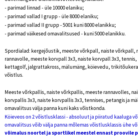
- parimad linnad - üle 10000 elaniku;
- parimad vallad I grupp - üle 8000 elaniku;
- parimad vallad II grupp - 5001 kuni 8000 elanikku;
- parimad väikesed omavalitsused - kuni 5000 elanikku.
Spordialad: kergejõustik, meeste võrkpall, naiste võrkpall, 
rannavolle, meeste korvpall 3x3, naiste korvpall 3x3, tennis
kettagolf, jalgrattakross, mälumäng, köievedu, trikitõukerat
võistlus.
Meeste võrkpallis, naiste võrkpallis, meeste rannavolles, na
korvpallis 3x3, naiste korvpallis 3x3, tennises, petangis ja 
omavalitsus välja panna kuni kaks võistkonda.
Köieveos on 2 võistlusklassi - absoluut ja piiratud kaaluga v
omavalitsus võib välja panna mõlemas võistlusklassis ühe võ
võimalus noortel ja sportlikel meestel ennast proovile 