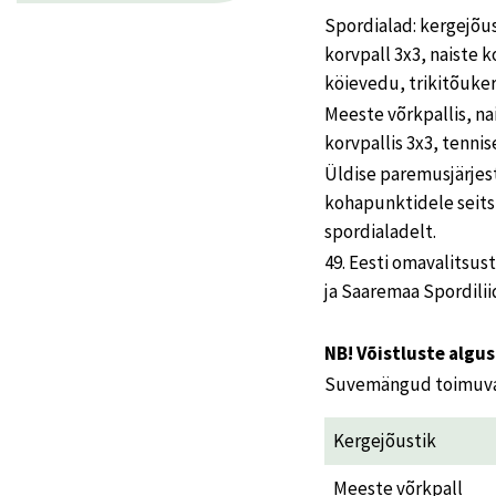
Spordialad: kergejõus
korvpall 3x3, naiste 
köievedu, trikitõukera
Meeste võrkpallis, na
korvpallis 3x3, tenni
Üldise paremusjärjest
kohapunktidele seit
spordialadelt.
49. Eesti omavalitsu
ja Saaremaa Spordilii
NB! Võistluste algus
Suvemängud toimuvad
Kergejõustik
Meeste võrkpall