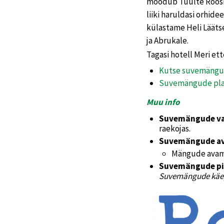
möödub Tuulte Roosi 
liiki haruldasi orhid
külastame Heli Läätse
ja Abrukale.
Tagasi hotell Meri et
Kutse suvemängu
Suvemängude plak
Muu info
Suvemängude v
raekojas.
Suvemängude a
Mängude avamis
Suvemängude p
Suvemängude käe