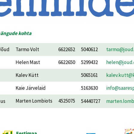
mängude kohta
 Jõud
Tarmo Volt
6622652
5040612
tarmo@joud
Helen Mast
6622650
5299432
helen@joud.
Kalev Kütt
5065161
kalev.kutt@
Kaie Järvelaid
5163630
info@saares
Marten Lombiots
4525075
sus
54440727
marten.lomb