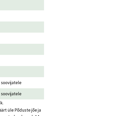
e soovijatele
e soovijatele
k.
ärt üle Põduste jõe ja