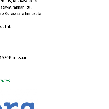
emets, kus kasvab 14
atavat rannaniitu,
ere Kuressaare linnusele
eetrit.
 19.30 Kuressaare
NDERS
.