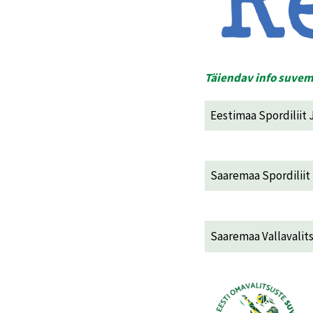
Täiendav info suve
Eestimaa Spordiliit
Saaremaa Spordiliit
Saaremaa Vallavalit