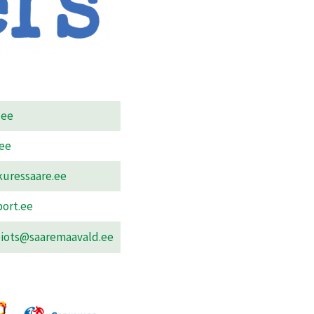
.ee
ee
kuressaare.ee
port.ee
iots@saaremaavald.ee