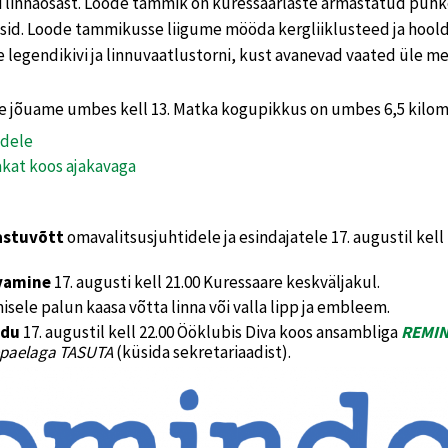
linnaosast. Loode tammik on kuressaarlaste armastatud puhk
eesid. Loode tammikusse liigume mööda kergliiklusteed ja hoold
 legendikivi ja linnuvaatlustorni, kust avanevad vaated üle m
te jõuame umbes kell 13. Matka kogupikkus on umbes 6,5 kilom
dele
at koos ajakavaga
astuvõtt
omavalitsusjuhtidele ja esindajatele 17. augustil kell
vamine
17. augusti kell 21.00 Kuressaare keskväljakul.
ele palun kaasa võtta linna või valla lipp ja embleem.
idu
17. augustil kell 22.00 Ööklubis Diva koos ansambliga
REMI
paelaga TASUTA
(küsida sekretariaadist).