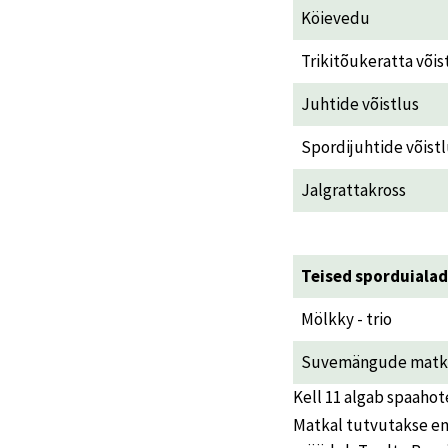
Köievedu
Trikitõukeratta võis
Juhtide võistlus
Spordijuhtide võist
Jalgrattakross
Teised sporduialad
Mölkky - trio
Suvemängude matk
Kell 11 algab spaahot
Matkal tutvutakse en