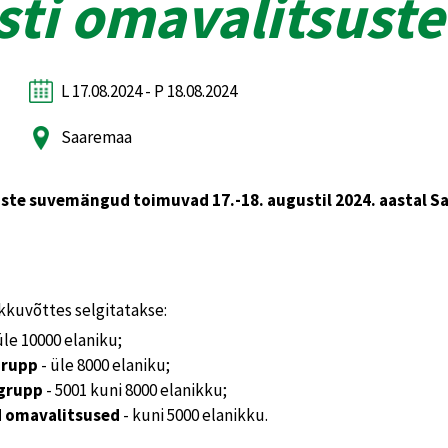
esti omavalitsus
L 17.08.2024 - P 18.08.2024
Saaremaa
uste suvemängud toimuvad 17.-18. augustil 2024. aastal S
uvõttes selgitatakse:
üle 10000 elaniku;
 grupp
- üle 8000 elaniku;
 grupp
- 5001 kuni 8000 elanikku;
d omavalitsused
- kuni 5000 elanikku.