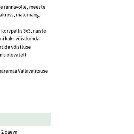
te rannavolle, meeste
ttakross, mälumäng,
korvpallis 3x3, naiste
ni kaks võistkonda.
htide võistluse
is olevatelt
aaremaa Vallavalitsuse
e 2 päeva