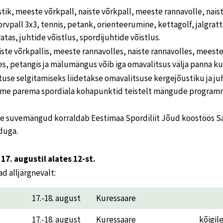
tik, meeste võrkpall, naiste võrkpall, meeste rannavolle, nais
korvpall 3x3, tennis, petank, orienteerumine, kettagolf, jalgra
tas, juhtide võistlus, spordijuhtide võistlus.
iste võrkpallis, meeste rannavolles, naiste rannavolles, meeste 
ses, petangis ja mälumängus võib iga omavalitsus välja panna ku
use selgitamiseks liidetakse omavalitsuse kergejõustiku ja ju
sme parema spordiala kohapunktid teistelt mängude programm
ste suvemängud korraldab Eestimaa Spordiliit Jõud koostöös S
duga.
 17. augustil alates 12-st.
 alljärgnevalt:
17.-18. august
Kuressaare
17.-18. august
Kuressaare
kõigil