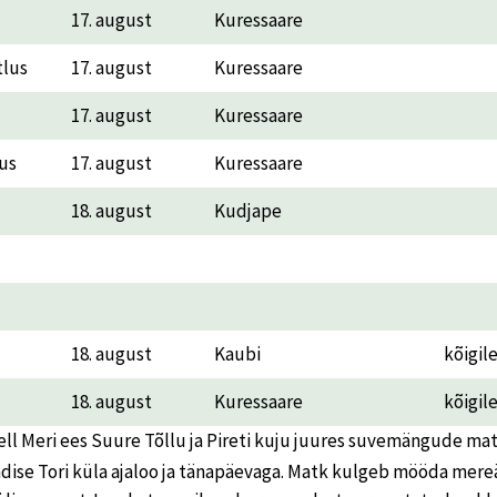
17. august
Kuressaare
tlus
17. august
Kuressaare
17. august
Kuressaare
lus
17. august
Kuressaare
18. august
Kudjape
18. august
Kaubi
kõigil
18. august
Kuressaare
kõigil
ell Meri ees Suure Tõllu ja Pireti kuju juures suvemängude mat
dise Tori küla ajaloo ja tänapäevaga. Matk kulgeb mööda mereä