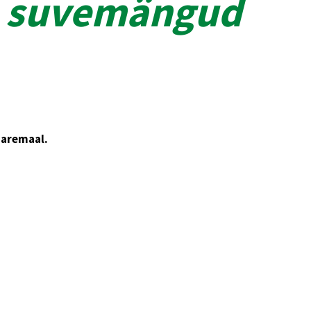
te suvemängud
aaremaal.