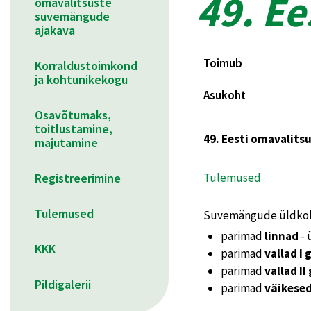
49. E
omavalitsuste
suvemängude
ajakava
Toimub
Korraldustoimkond
ja kohtunikekogu
Asukoht
Osavõtumaks,
toitlustamine,
49. Eesti omavalits
majutamine
Registreerimine
Tulemused
Tulemused
Suvemängude üldkokk
parimad
linnad
- 
KKK
parimad
vallad I
parimad
vallad II
Pildigalerii
parimad
väikese