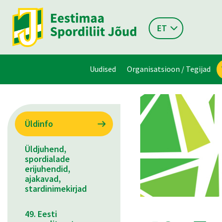
ET
Uudised
Organisatsioon / Tegijad
Üldinfo
Üldjuhend,
spordialade
erijuhendid,
ajakavad,
stardinimekirjad
49. Eesti