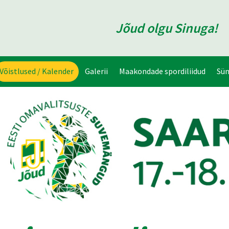
Jõud olgu Sinuga!
Võistlused / Kalender
Galerii
Maakondade spordiliidud
Sü