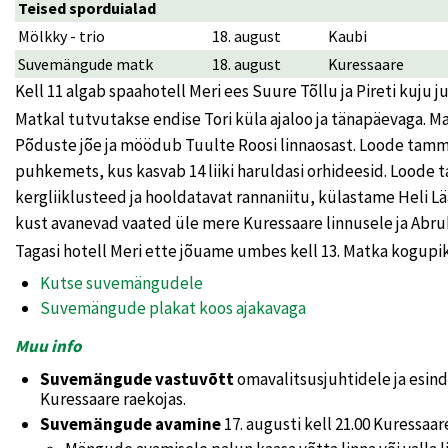
Teised sporduialad
Mölkky - trio
18. august
Kaubi
Suvemängude matk
18. august
Kuressaare
Kell 11 algab spaahotell Meri ees Suure Tõllu ja Pireti kuj
Matkal tutvutakse endise Tori küla ajaloo ja tänapäevaga. 
Põduste jõe ja möödub Tuulte Roosi linnaosast. Loode tamm
puhkemets, kus kasvab 14 liiki haruldasi orhideesid. Lood
kergliiklusteed ja hooldatavat rannaniitu, külastame Heli Lää
kust avanevad vaated üle mere Kuressaare linnusele ja Abru
Tagasi hotell Meri ette jõuame umbes kell 13. Matka kogupi
Kutse suvemängudele
Suvemängude plakat koos ajakavaga
Muu info
Suvemängude vastuvõtt
omavalitsusjuhtidele ja esinda
Kuressaare raekojas.
Suvemängude avamine
17. augusti kell 21.00 Kuressaar