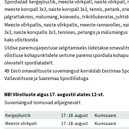
Spordialad: kergejõustik, meeste võrkpall, naiste võrkpall, 
meeste korvpall 3x3, naiste korvpall 3x3, tennis, petank, or
jalgrattakross, mälumäng, köievedu, trikitõukeratas, juhtide
Meeste võrkpallis, naiste võrkpallis, meeste rannavolles, na
3x3, naiste korvpallis 3x3, tennises, petangis ja mälumängus 
kaks võistkonda.
Üldise paremusjärjestuse selgitamiseks liidetakse omavalits
võistluse kohapunktidele seitsme parema spordiala kohap
olevatelt spordialadelt.
49. Eesti omavalitsuste suvemängud korraldab Eestimaa Spo
Vallavalitsuse ja Saaremaa Spordiliiduga.
NB! Võistluste algus 17. augustil alates 12-st.
Suvemängud toimuvad alljärgnevalt:
Kergejõustik
17.-18. august
Kuressaare
Meeste võrkpall
17.-18. august
Kuressaare