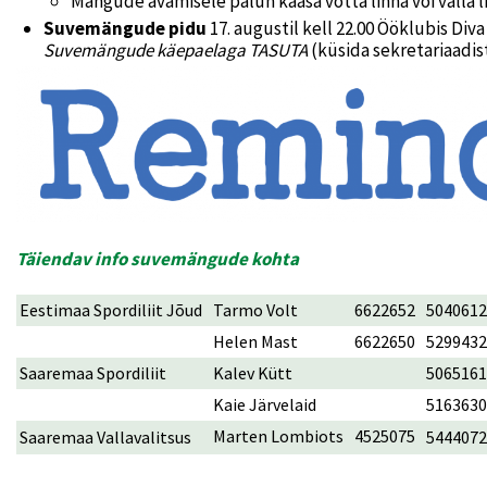
Mängude avamisele palun kaasa võtta linna või valla 
Suvemängude pidu
17. augustil kell 22.00 Ööklubis Di
Suvemängude käepaelaga TASUTA
(küsida sekretariaadist
Täiendav info suvemängude kohta
Eestimaa Spordiliit Jõud
Tarmo Volt
6622652
5040612
Helen Mast
6622650
5299432
Saaremaa Spordiliit
Kalev Kütt
5065161
Kaie Järvelaid
5163630
Marten Lombiots
4525075
Saaremaa Vallavalitsus
5444072