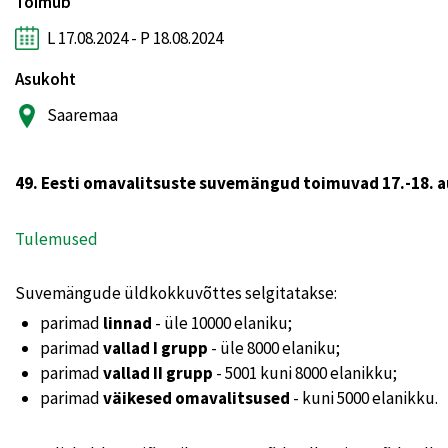
Toimub
L 17.08.2024 - P 18.08.2024
Asukoht
Saaremaa
49. Eesti omavalitsuste suvemängud toimuvad 17.-18. au
Tulemused
Suvemängude üldkokkuvõttes selgitatakse:
parimad
linnad
- üle 10000 elaniku;
parimad
vallad I grupp
- üle 8000 elaniku;
parimad
vallad II grupp
- 5001 kuni 8000 elanikku;
parimad
väikesed omavalitsused
- kuni 5000 elanikku.