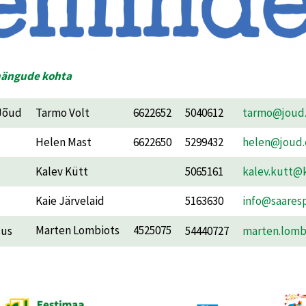
mängude kohta
 Jõud
Tarmo Volt
6622652
5040612
tarmo@joud
Helen Mast
6622650
5299432
helen@joud.
Kalev Kütt
5065161
kalev.kutt@
Kaie Järvelaid
5163630
info@saares
Marten Lombiots
4525075
sus
54440727
marten.lomb