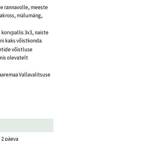
te rannavolle, meeste
ttakross, mälumäng,
korvpallis 3x3, naiste
ni kaks võistkonda.
htide võistluse
is olevatelt
aaremaa Vallavalitsuse
e 2 päeva