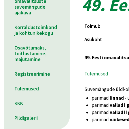
49. E
omavalitsuste
suvemängude
ajakava
Toimub
Korraldustoimkond
ja kohtunikekogu
Asukoht
Osavõtumaks,
toitlustamine,
49. Eesti omavalits
majutamine
Registreerimine
Tulemused
Tulemused
Suvemängude üldkokk
parimad
linnad
- 
KKK
parimad
vallad I
parimad
vallad II
Pildigalerii
parimad
väikese