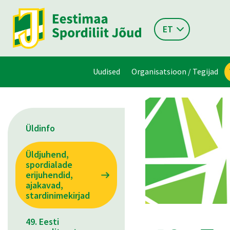
ET
Uudised
Organisatsioon / Tegijad
Üldinfo
Üldjuhend,
spordialade
erijuhendid,
ajakavad,
stardinimekirjad
49. Eesti