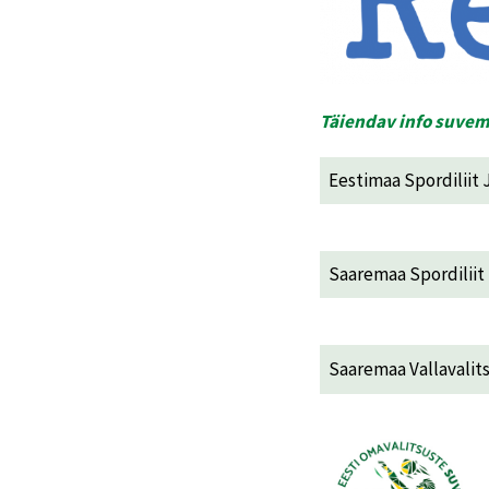
Täiendav info suve
Eestimaa Spordiliit
Saaremaa Spordiliit
Saaremaa Vallavalit