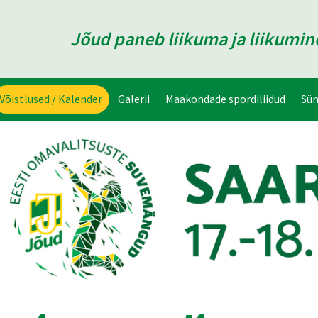
Jõud paneb liikuma ja liikumi
Võistlused / Kalender
Galerii
Maakondade spordiliidud
Sü