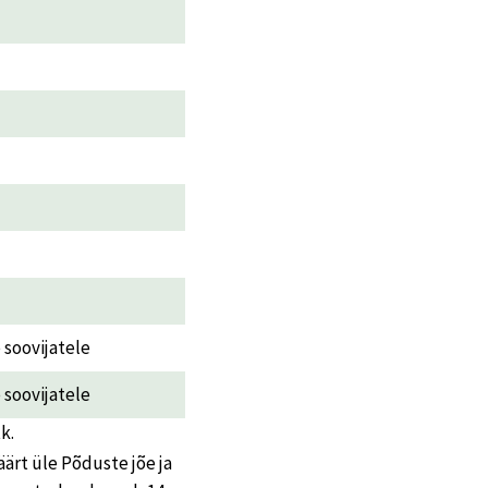
e soovijatele
e soovijatele
k.
ärt üle Põduste jõe ja