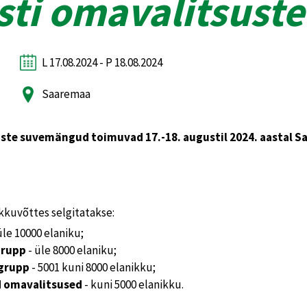
esti omavalitsus
L 17.08.2024 - P 18.08.2024
Saaremaa
uste suvemängud toimuvad 17.-18. augustil 2024. aastal S
uvõttes selgitatakse:
üle 10000 elaniku;
 grupp
- üle 8000 elaniku;
 grupp
- 5001 kuni 8000 elanikku;
d omavalitsused
- kuni 5000 elanikku.