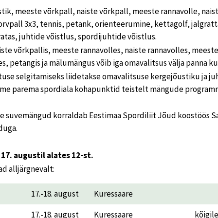
tik, meeste võrkpall, naiste võrkpall, meeste rannavolle, nais
korvpall 3x3, tennis, petank, orienteerumine, kettagolf, jalgra
tas, juhtide võistlus, spordijuhtide võistlus.
iste võrkpallis, meeste rannavolles, naiste rannavolles, meeste 
ses, petangis ja mälumängus võib iga omavalitsus välja panna ku
use selgitamiseks liidetakse omavalitsuse kergejõustiku ja ju
sme parema spordiala kohapunktid teistelt mängude programm
ste suvemängud korraldab Eestimaa Spordiliit Jõud koostöös S
duga.
 17. augustil alates 12-st.
 alljärgnevalt:
17.-18. august
Kuressaare
17.-18. august
Kuressaare
kõigil