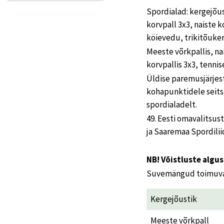
Spordialad: kergejõus
korvpall 3x3, naiste 
köievedu, trikitõukera
Meeste võrkpallis, na
korvpallis 3x3, tenni
Üldise paremusjärjest
kohapunktidele seit
spordialadelt.
49. Eesti omavalitsu
ja Saaremaa Spordilii
NB! Võistluste algus
Suvemängud toimuvad
Kergejõustik
Meeste võrkpall