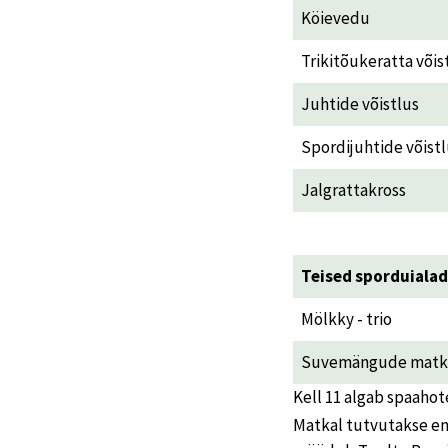
Köievedu
Trikitõukeratta võis
Juhtide võistlus
Spordijuhtide võist
Jalgrattakross
Teised sporduialad
Mölkky - trio
Suvemängude matk
Kell 11 algab spaahot
Matkal tutvutakse en