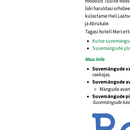
möödub Tuulte Roosi 
liiki haruldasi orhid
külastame Heli Läätse
ja Abrukale.
Tagasi hotell Meri et
Kutse suvemängu
Suvemängude plak
Muu info
Suvemängude v
raekojas.
Suvemängude a
Mängude avamis
Suvemängude p
Suvemängude käe