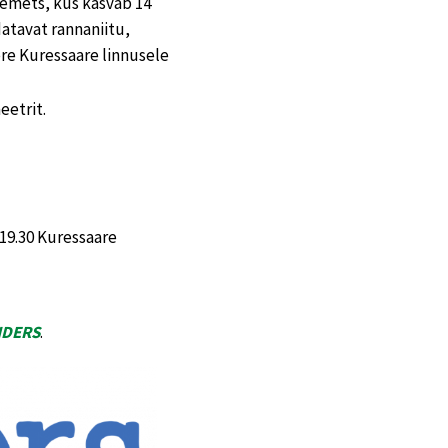
emets, kus kasvab 14
atavat rannaniitu,
ere Kuressaare linnusele
eetrit.
 19.30 Kuressaare
NDERS
.