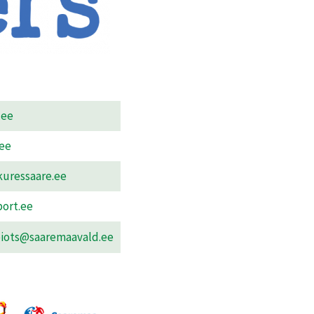
.ee
ee
kuressaare.ee
port.ee
iots@saaremaavald.ee