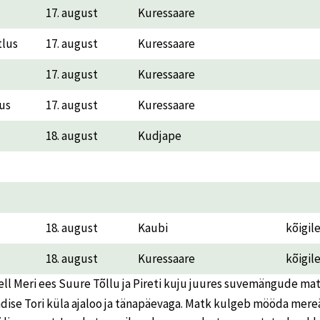
17. august
Kuressaare
tlus
17. august
Kuressaare
17. august
Kuressaare
lus
17. august
Kuressaare
18. august
Kudjape
18. august
Kaubi
kõigil
18. august
Kuressaare
kõigil
ell Meri ees Suure Tõllu ja Pireti kuju juures suvemängude mat
dise Tori küla ajaloo ja tänapäevaga. Matk kulgeb mööda mereä