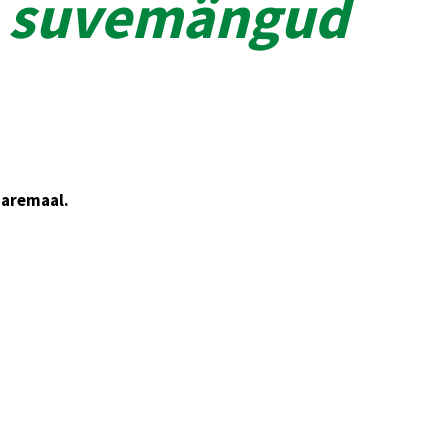
te suvemängud
aaremaal.