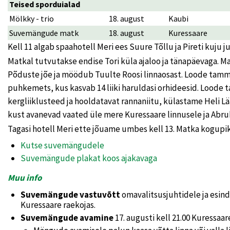
Teised sporduialad
Mölkky - trio
18. august
Kaubi
Suvemängude matk
18. august
Kuressaare
Kell 11 algab spaahotell Meri ees Suure Tõllu ja Pireti kuj
Matkal tutvutakse endise Tori küla ajaloo ja tänapäevaga. 
Põduste jõe ja möödub Tuulte Roosi linnaosast. Loode tamm
puhkemets, kus kasvab 14 liiki haruldasi orhideesid. Lood
kergliiklusteed ja hooldatavat rannaniitu, külastame Heli Lää
kust avanevad vaated üle mere Kuressaare linnusele ja Abru
Tagasi hotell Meri ette jõuame umbes kell 13. Matka kogupi
Kutse suvemängudele
Suvemängude plakat koos ajakavaga
Muu info
Suvemängude vastuvõtt
omavalitsusjuhtidele ja esinda
Kuressaare raekojas.
Suvemängude avamine
17. augusti kell 21.00 Kuressaar