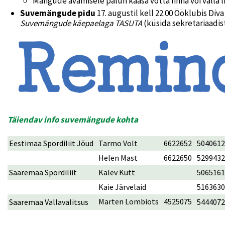
Mängude avamisele palun kaasa võtta linna või valla 
Suvemängude pidu
17. augustil kell 22.00 Ööklubis Di
Suvemängude käepaelaga TASUTA
(küsida sekretariaadist
Täiendav info suvemängude kohta
Eestimaa Spordiliit Jõud
Tarmo Volt
6622652
5040612
Helen Mast
6622650
5299432
Saaremaa Spordiliit
Kalev Kütt
5065161
Kaie Järvelaid
5163630
Marten Lombiots
4525075
Saaremaa Vallavalitsus
5444072