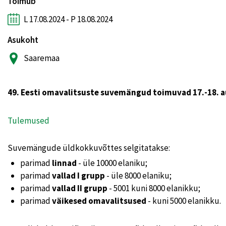
Toimub
L 17.08.2024 - P 18.08.2024
Asukoht
Saaremaa
49. Eesti omavalitsuste suvemängud toimuvad 17.-18. au
Tulemused
Suvemängude üldkokkuvõttes selgitatakse:
parimad
linnad
- üle 10000 elaniku;
parimad
vallad I grupp
- üle 8000 elaniku;
parimad
vallad II grupp
- 5001 kuni 8000 elanikku;
parimad
väikesed omavalitsused
- kuni 5000 elanikku.