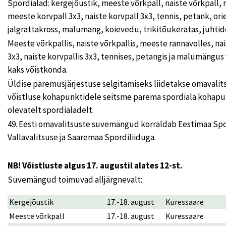
Spordialad: kergejõustik, meeste võrkpall, naiste võrkpall, 
meeste korvpall 3x3, naiste korvpall 3x3, tennis, petank, or
jalgrattakross, mälumäng, köievedu, trikitõukeratas, juhtide
Meeste võrkpallis, naiste võrkpallis, meeste rannavolles, na
3x3, naiste korvpallis 3x3, tennises, petangis ja mälumängus 
kaks võistkonda.
Üldise paremusjärjestuse selgitamiseks liidetakse omavalits
võistluse kohapunktidele seitsme parema spordiala kohap
olevatelt spordialadelt.
49. Eesti omavalitsuste suvemängud korraldab Eestimaa Spo
Vallavalitsuse ja Saaremaa Spordiliiduga.
NB! Võistluste algus 17. augustil alates 12-st.
Suvemängud toimuvad alljärgnevalt:
Kergejõustik
17.-18. august
Kuressaare
Meeste võrkpall
17.-18. august
Kuressaare