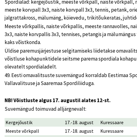
Spordialad: kergejõustik, meeste võrkpall, naiste võrkpall, 
meeste korvpall 3x3, naiste korvpall 3x3, tennis, petank, or
jalgrattakross, mälumäng, köievedu, trikitõukeratas, juhtide
Meeste võrkpallis, naiste võrkpallis, meeste rannavolles, na
3x3, naiste korvpallis 3x3, tennises, petangis ja mälumängus 
kaks võistkonda.
Üldise paremusjärjestuse selgitamiseks liidetakse omavalits
võistluse kohapunktidele seitsme parema spordiala kohap
olevatelt spordialadelt.
49. Eesti omavalitsuste suvemängud korraldab Eestimaa Spo
Vallavalitsuse ja Saaremaa Spordiliiduga.
NB! Võistluste algus 17. augustil alates 12-st.
Suvemängud toimuvad alljärgnevalt:
Kergejõustik
17.-18. august
Kuressaare
Meeste võrkpall
17.-18. august
Kuressaare