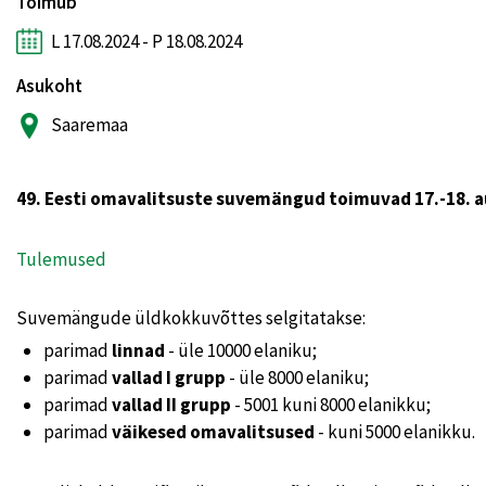
Toimub
L 17.08.2024 - P 18.08.2024
Asukoht
Saaremaa
49. Eesti omavalitsuste suvemängud toimuvad 17.-18. au
Tulemused
Suvemängude üldkokkuvõttes selgitatakse:
parimad
linnad
- üle 10000 elaniku;
parimad
vallad I grupp
- üle 8000 elaniku;
parimad
vallad II grupp
- 5001 kuni 8000 elanikku;
parimad
väikesed omavalitsused
- kuni 5000 elanikku.