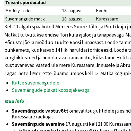
Teised sporduialad
Mölkky - trio
18. august
Kaubi
Suvemängude matk
18. august
Kuressaare
Kell 11 algab spaahotell Meri ees Suure Tõllu ja Pireti kuj
Matkal tutvutakse endise Tori küla ajaloo ja tänapäevaga. 
Põduste jõe ja möödub Tuulte Roosi linnaosast. Loode tamm
puhkemets, kus kasvab 14 liiki haruldasi orhideesid. Lood
kergliiklusteed ja hooldatavat rannaniitu, külastame Heli Lää
kust avanevad vaated üle mere Kuressaare linnusele ja Abru
Tagasi hotell Meri ette jõuame umbes kell 13. Matka kogupi
Kutse suvemängudele
Suvemängude plakat koos ajakavaga
Muu info
Suvemängude vastuvõtt
omavalitsusjuhtidele ja esinda
Kuressaare raekojas.
Suvemängude avamine
17. augusti kell 21.00 Kuressaar