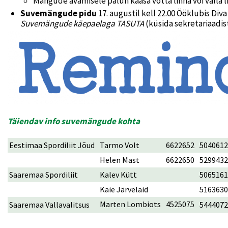
Mängude avamisele palun kaasa võtta linna või valla 
Suvemängude pidu
17. augustil kell 22.00 Ööklubis Di
Suvemängude käepaelaga TASUTA
(küsida sekretariaadist
Täiendav info suvemängude kohta
Eestimaa Spordiliit Jõud
Tarmo Volt
6622652
5040612
Helen Mast
6622650
5299432
Saaremaa Spordiliit
Kalev Kütt
5065161
Kaie Järvelaid
5163630
Marten Lombiots
4525075
Saaremaa Vallavalitsus
5444072