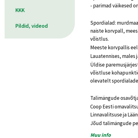
- parimad väikesed om
KKK
Spordialad: murdmaa
Pildid, videod
naiste korvpall, mees
võistlus.
Meeste korvpallis eel
Lauatennises, males j
Üldise paremusjärjes
võistluse kohapunkti
olevatelt spordialade
Talimängude osavõtja
Coop Eesti omavalits
Linnavalitsuse ja Lää
Jõud talimängude pe
Muu info