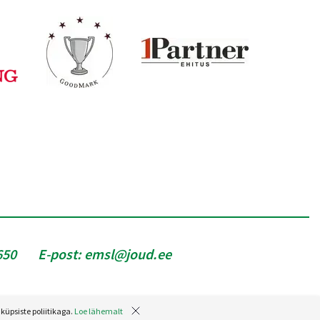
650
E-post:
emsl@joud.ee
küpsiste poliitikaga.
Loe lähemalt