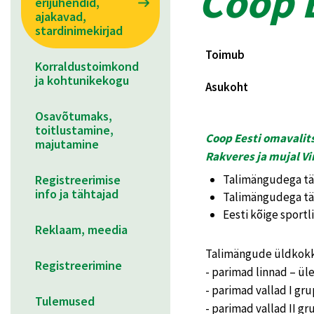
Coop 
erijuhendid,
ajakavad,
stardinimekirjad
Toimub
Korraldustoimkond
ja kohtunikekogu
Asukoht
Osavõtumaks,
toitlustamine,
Coop Eesti omavalits
majutamine
Rakveres ja mujal V
Registreerimise
Talimängudega täh
info ja tähtajad
Talimängudega täh
Eesti kõige sport
Reklaam, meedia
Talimängude üldkokk
Registreerimine
- parimad linnad – üle
- parimad vallad I gru
Tulemused
- parimad vallad II gr