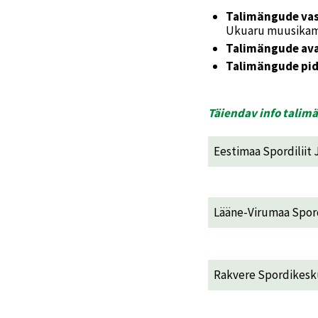
Talimängude va
Ukuaru muusikam
Talimängude av
Talimängude pi
Täiendav info talim
Eestimaa Spordiliit
Lääne-Virumaa Spord
Rakvere Spordikesk