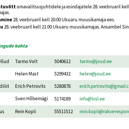
stuvõtt
omavalitsusjuhtidele ja esindajatele 28. veebruaril kell
ajas.
amine
28. veebruaril kell 20.00 Ukuaru muusikamaja ees.
du
28. veebruaril kell 21.00 Ukuaru muusikamajas. Ansambel Sin
ängude kohta
 Jõud
Tarmo Volt
5040612
tarmo@joud.ee
Helen Mast
5299432
helen@joud.ee
iliit
Erich Petrovits
5280878
erich.petrovits@gmail.
Sven Hõbemägi
5174189
info@lvsl.ee
us
Rein Kopli
55511512
rein.kopli@rakverespor