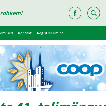
d rohkem!
ndmused
Kontakt
Registreerimine