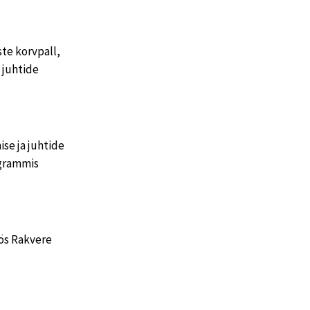
e korvpall,
 juhtide
se ja juhtide
ogrammis
öös Rakvere