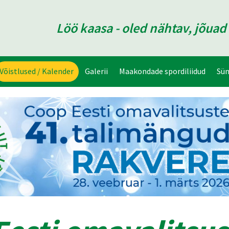
Löö kaasa - oled nähtav, jõua
Võistlused / Kalender
Galerii
Maakondade spordiliidud
Sü