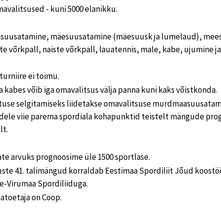
avalitsused - kuni 5000 elanikku.
suusatamine, mäesuusatamine (mäesuusk ja lumelaud), meest
te võrkpall, naiste võrkpall, lauatennis, male, kabe, ujumine ja
turniire ei toimu.
a kabes võib iga omavalitsus välja panna kuni kaks võistkonda.
tuse selgitamiseks liidetakse omavalitsuse murdmaasuusatami
dele viie parema spordiala kohapunktid teistelt mängude pr
lt.
te arvuks prognoosime üle 1500 sportlase.
uste 41. talimängud korraldab Eestimaa Spordiliit Jõud koost
ne-Virumaa Spordiliiduga.
atoetaja on Coop.