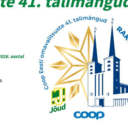
te 41. talimängu
026. aastal
a.