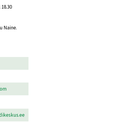
 18.30
u Naine.
com
dikeskus.ee