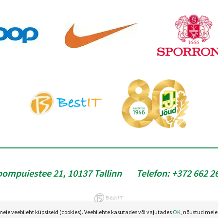
oompuiestee 21, 10137 Tallinn
Telefon:
+372 662 2
e veebileht küpsiseid (cookies). Veebilehte kasutades või vajutades
OK
, nõustud meie 