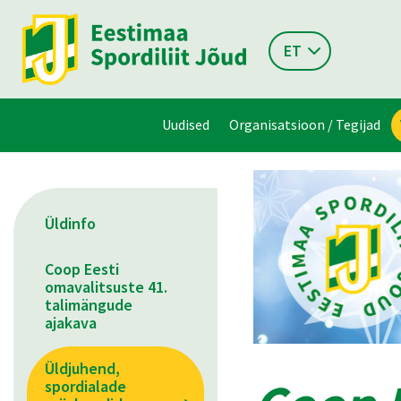
ET
Uudised
Organisatsioon / Tegijad
Üldinfo
Coop Eesti
omavalitsuste 41.
talimängude
ajakava
Üldjuhend,
spordialade