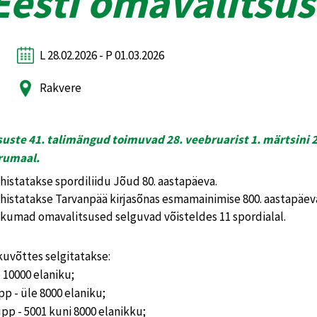
Eesti omavalitsus
L 28.02.2026 - P 01.03.2026
Rakvere
uste 41. talimängud toimuvad 28. veebruarist 1. märtsini 2
irumaal.
istatakse spordiliidu Jõud 80. aastapäeva.
istatakse Tarvanpää kirjasõnas esmamainimise 800. aastapäev
likumad omavalitsused selguvad võisteldes 11 spordialal.
uvõttes selgitatakse:
 10000 elaniku;
pp - üle 8000 elaniku;
upp - 5001 kuni 8000 elanikku;