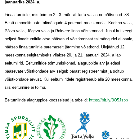
jaanuariks 2024. a.
Finaalturniirile, mis toimub 2.- 3. märtsil Tartu vallas on pääsenud 38.
Eesti omavalitsuste talimängude 4 paremat meeskonda - Kadrina valla,
Põlva valla, Jõgeva valla ja Rakvere linna võistkonnad. Juhul kui keegi
neljast finaalturniirile otse pääsenud võistkonnast talimängudel ei osale,
pääseb finaalturniirile paremuselt järgmine võistkond. Ülejäänud 12
meeskonna selgitamiseks viiakse 20. ja 21. jaanuaril 2024. a läbi
eelturniirid. Eelturniiride toimumiskohad, alagruppide arv ja edasi
pääsevate võistkondade arv selgub pärast registreerimist ja sõltub
võistkondade arvust. Kui eelturniiridele registreerub alla 20 meeskonna,
siis eelturniire ei toimu.
Eelturniiride alagruppide koosseisud ja tabelid:
https://bit.ly/3O5Jspb