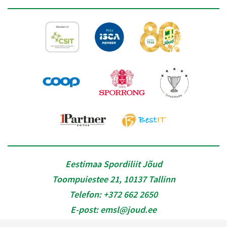
Eestimaa Spordiliit Jõud
Toompuiestee 21, 10137 Tallinn
Telefon:
+372 662 2650
E-post:
emsl@joud.ee