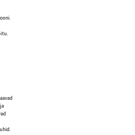
ooni.
itu.
saavad
ja
vad
uhid.