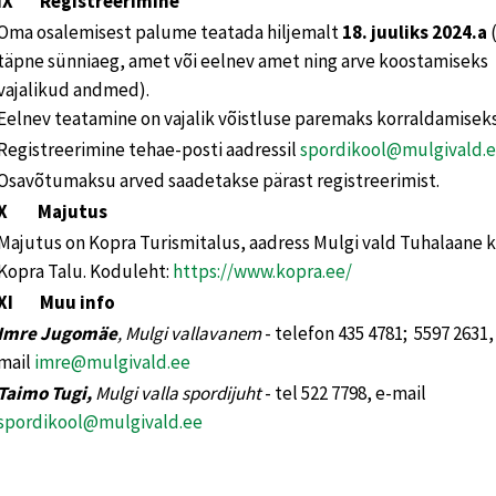
IX Registreerimine
Oma osalemisest palume teatada hiljemalt
18. juuliks 2024.a
(
täpne sünniaeg, amet või eelnev amet ning arve koostamiseks
vajalikud andmed).
Eelnev teatamine on vajalik võistluse paremaks korraldamiseks
Registreerimine tehae-posti aadressil
spordikool@mulgivald.
Osavõtumaksu arved saadetakse pärast registreerimist.
X Majutus
Majutus on Kopra Turismitalus, aadress Mulgi vald Tuhalaane 
Kopra Talu. Koduleht:
https://www.kopra.ee/
XI Muu info
Imre Jugomäe
, Mulgi vallavanem
- telefon 435 4781; 5597 2631,
mail
imre@mulgivald.ee
Taimo Tugi,
Mulgi valla spordijuht
- tel 522 7798, e-mail
spordikool@mulgivald.ee