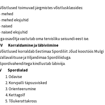
Võistlused toimuvad järgmistes võistlusklassides:
- mehed
- mehed eksjuhid
- naised
- naised eksjuhid
Iga osavõtja vastutab oma tervisliku seisundi eest ise.
IV Korraldamine ja läbiviimine
Võistlused korraldab Eestimaa Spordiliit Jõud koostöös Mulgi
Vallavalitsuse ja Viljandimaa Spordiliiduga.
Spordivahenditega kindlustab läbiviija.
V Spordialad
Odavise
Korvpalli täpsusvisked
Orienteerumine
Kettagolf
Tõukerattakross