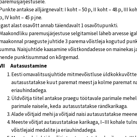
paremusjärjestusele.
Punkte antakse alljärgnevalt: I koht – 50 p, II koht – 48 p, III koh
p, IV koht – 45 p jne.
Igast alast osavõtt annab täiendavalt 1 osavõtupunkti.
Maakondliku paremusjärjestuse selgitamisel läheb arvesse iga
maakonnal praeguste juhtide 3 parema võistleja kogutud pun
summa. Naisjuhtide kaasamine võistkondadesse on mainekas j
nende punktisummad on kõrgemad.
VII Autasustamine
Eesti omavalitsusjuhtide mitmevõistluse üldkokkuvõtte
autasustatakse kuut paremat meest ja kolme paremat na
eriauhindadega.
Üldvõitja tiitel antakse praegu töötavale parimale mehel
parimale naisele, keda autasustatakse rändkarikaga.
Alade võitjaid mehi ja võitjaid naisi autasustatakse meene
Meeste võitjat autasustatakse karikaga, I–III kohale tul
võistlejaid medalite ja eriauhindadega.