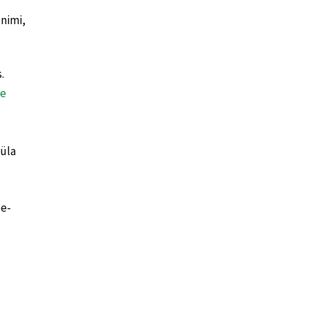
nimi,
.
ee
küla
 e-