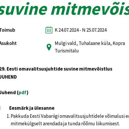
suvine mitmevõis
Toimub
K 24.07.2024 - N 25.07.2024
Asukoht
Mulgi vald, Tuhalaane küla, Kopra
Turismitalu
29. Eesti omavalitsusjuhtide suvine mitmevõistlus
JUHEND
Juhend (
pdf
)
I Eesmärk ja ülesanne
Pakkuda Eesti Vabariigi omavalitsusjuhtidele võimalusi 
mitmekülgselt arendada ja tunda rõõmu liikumisest.