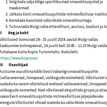
Selgitada välja kõige sportlikumad omavalitsusjuhid ja
maakonnad.
Jätkata Eesti omavalitsusjuhtide mitmevõistluse traditsi
Arendada koostööd välisriikide omavalitsustega.
Tutvustada Mulgi valla ettevõtlust, asutusi, loodust ja to
II Aeg ja koht
Võistlused toimuvad 24.- 25. juulil 2024. aastal Mulgi vallas.
Saabumine kolmapäeval, 24. juulil kell 10.45 – 11.15 Mulgi valda
Tuhalaane külla Kopra Turismitallu Koduleht:
https://www.kopra.ee/
III Osavõtjad
Kutsume osa võtma kõiki Eesti Vabariigi omavalitsusjuhte
(vallavanemad, linnapead, volikogude esimehed). Võistlustel 
osaleda ka varem võistelnud endised vallavanemad, linnapead 
volikogude esimehed. Nad võistlevad eksjuhtide grupis ja aita
kaasa Eesti omavalitsusjuhtide mitmevõistluse järjepidevale
arengule.Võistlustel võivad osaleda ka välisriikide omavalitsusj