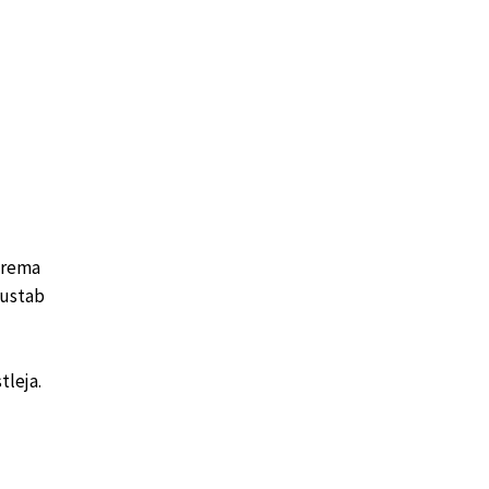
urema
sustab
tleja.