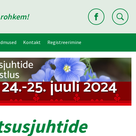
d rohkem!
ndmused
Kontakt
Registreerimine
tsusjuhtide