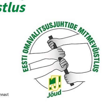
tlus
ennast