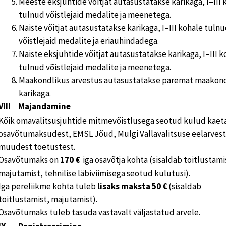
Meeste eksjuhtide võitjat autasustatakse karikaga, I–III 
tulnud võistlejaid medalite ja meenetega.
Naiste võitjat autasustatakse karikaga, I–III kohale tuln
võistlejaid medalite ja eriauhindadega.
Naiste eksjuhtide võitjat autasustatakse karikaga, I–III k
tulnud võistlejaid medalite ja meenetega.
Maakondlikus arvestus autasustatakse paremat maakon
karikaga.
VIII Majandamine
Kõik omavalitsusjuhtide mitmevõistlusega seotud kulud kaet
osavõtumaksudest, EMSL Jõud, Mulgi Vallavalitsuse eelarvest 
muudest toetustest.
Osavõtumaks on
170 €
iga osavõtja kohta (sisaldab toitlustami
majutamist, tehnilise läbiviimisega seotud kulutusi).
Iga pereliikme kohta tuleb
lisaks maksta
50 €
(sisaldab
toitlustamist, majutamist).
Osavõtumaks tuleb tasuda vastavalt väljastatud arvele.