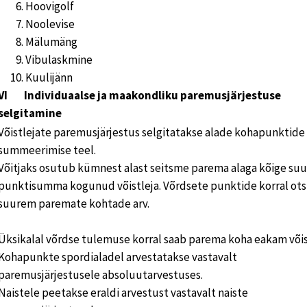
Hoovigolf
Noolevise
Mälumäng
Vibulaskmine
Kuulijänn
VI Individuaalse ja maakondliku paremusjärjestuse
selgitamine
Võistlejate paremusjärjestus selgitatakse alade kohapunktide
summeerimise teel.
Võitjaks osutub kümnest alast seitsme parema alaga kõige su
punktisumma kogunud võistleja. Võrdsete punktide korral ot
suurem paremate kohtade arv.
Üksikalal võrdse tulemuse korral saab parema koha eakam võis
Kohapunkte spordialadel arvestatakse vastavalt
paremusjärjestusele absoluutarvestuses.
Naistele peetakse eraldi arvestust vastavalt naiste