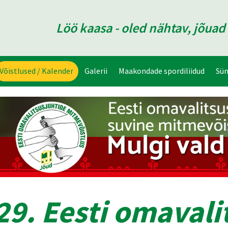
Löö kaasa - oled nähtav, jõua
Võistlused / Kalender
Galerii
Maakondade spordiliidud
Sü
29. Eesti omavali