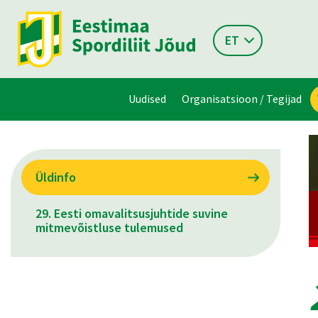
ET
Uudised
Organisatsioon / Tegijad
Üldinfo
29. Eesti omavalitsusjuhtide suvine
mitmevõistluse tulemused