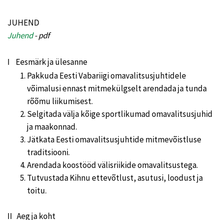
JUHEND
Juhend
- pdf
I Eesmärk ja ülesanne
Pakkuda Eesti Vabariigi omavalitsusjuhtidele
võimalusi ennast mitmekülgselt arendada ja tunda
rõõmu liikumisest.
Selgitada välja kõige sportlikumad omavalitsusjuhid
ja maakonnad.
Jätkata Eesti omavalitsusjuhtide mitmevõistluse
traditsiooni.
Arendada koostööd välisriikide omavalitsustega.
Tutvustada Kihnu ettevõtlust, asutusi, loodust ja
toitu.
II Aeg ja koht