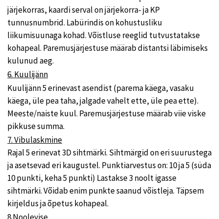
järjekorras, kaardi serval on järjekorra- ja KP
tunnusnumbrid. Labürindis on kohustusliku
liikumisuunaga kohad. Võistluse reeglid tutvustatakse
kohapeal. Paremusjärjestuse määrab distantsi läbimiseks
kulunud aeg.
6. Kuulijänn
Kuulijänn 5 erinevast asendist (parema käega, vasaku
käega, üle pea taha, jalgade vahelt ette, üle pea ette).
Meeste/naiste kuul. Paremusjärjestuse määrab viie viske
pikkuse summa.
7. Vibulaskmine
Rajal 5 erinevat 3D sihtmärki. Sihtmärgid on eri suurustega
ja asetsevad eri kaugustel. Punktiarvestus on: 10 ja 5 (süda
10 punkti, keha 5 punkti) Lastakse 3 noolt igasse
sihtmärki. Võidab enim punkte saanud võistleja. Täpsem
kirjeldus ja õpetus kohapeal.
8.Noolevise