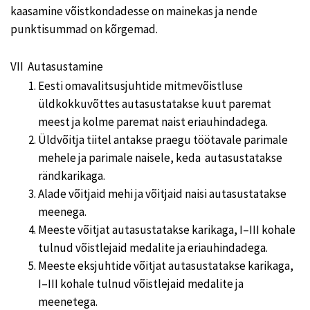
kaasamine võistkondadesse on mainekas ja nende
punktisummad on kõrgemad.
VII Autasustamine
Eesti omavalitsusjuhtide mitmevõistluse
üldkokkuvõttes autasustatakse kuut paremat
meest ja kolme paremat naist eriauhindadega.
Üldvõitja tiitel antakse praegu töötavale parimale
mehele ja parimale naisele, keda autasustatakse
rändkarikaga.
Alade võitjaid mehi ja võitjaid naisi autasustatakse
meenega.
Meeste võitjat autasustatakse karikaga, I–III kohale
tulnud võistlejaid medalite ja eriauhindadega.
Meeste eksjuhtide võitjat autasustatakse karikaga,
I–III kohale tulnud võistlejaid medalite ja
meenetega.