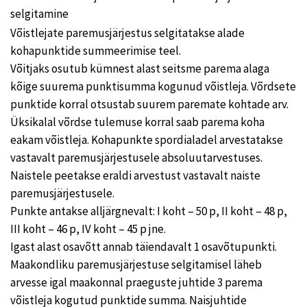
selgitamine
Võistlejate paremusjärjestus selgitatakse alade
kohapunktide summeerimise teel.
Võitjaks osutub kümnest alast seitsme parema alaga
kõige suurema punktisumma kogunud võistleja. Võrdsete
punktide korral otsustab suurem paremate kohtade arv.
Üksikalal võrdse tulemuse korral saab parema koha
eakam võistleja. Kohapunkte spordialadel arvestatakse
vastavalt paremusjärjestusele absoluutarvestuses.
Naistele peetakse eraldi arvestust vastavalt naiste
paremusjärjestusele.
Punkte antakse alljärgnevalt: I koht – 50 p, II koht – 48 p,
III koht – 46 p, IV koht – 45 p jne.
Igast alast osavõtt annab täiendavalt 1 osavõtupunkti.
Maakondliku paremusjärjestuse selgitamisel läheb
arvesse igal maakonnal praeguste juhtide 3 parema
võistleja kogutud punktide summa. Naisjuhtide