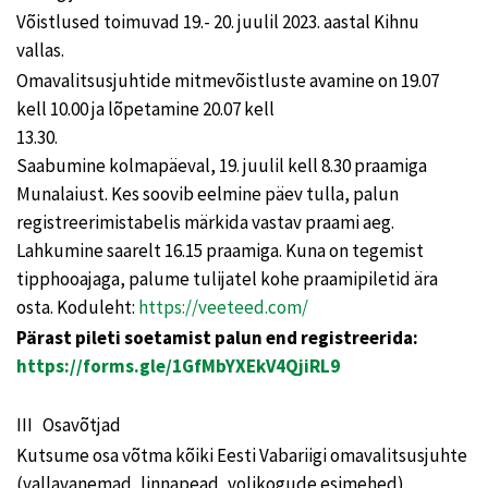
Võistlused toimuvad 19.- 20. juulil 2023. aastal Kihnu
vallas.
Omavalitsusjuhtide mitmevõistluste avamine on 19.07
kell 10.00 ja lõpetamine 20.07 kell
13.30.
Saabumine kolmapäeval, 19. juulil kell 8.30 praamiga
Munalaiust. Kes soovib eelmine päev tulla, palun
registreerimistabelis märkida vastav praami aeg.
Lahkumine saarelt 16.15 praamiga. Kuna on tegemist
tipphooajaga, palume tulijatel kohe praamipiletid ära
osta. Koduleht:
https://veeteed.com/
Pärast pileti soetamist palun end registreerida:
https://forms.gle/1GfMbYXEkV4QjiRL9
III Osavõtjad
Kutsume osa võtma kõiki Eesti Vabariigi omavalitsusjuhte
(vallavanemad, linnapead, volikogude esimehed).