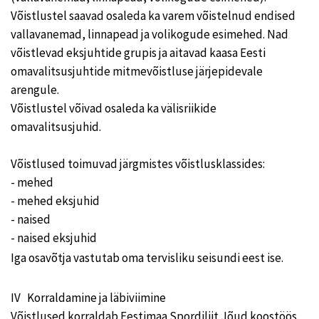
Võistlustel saavad osaleda ka varem võistelnud endised
vallavanemad, linnapead ja volikogude esimehed. Nad
võistlevad eksjuhtide grupis ja aitavad kaasa Eesti
omavalitsusjuhtide mitmevõistluse järjepidevale
arengule.
Võistlustel võivad osaleda ka välisriikide
omavalitsusjuhid.
Võistlused toimuvad järgmistes võistlusklassides:
- mehed
- mehed eksjuhid
- naised
- naised eksjuhid
Iga osavõtja vastutab oma tervisliku seisundi eest ise.
IV Korraldamine ja läbiviimine
Võistlused korraldab Eestimaa Spordiliit Jõud koostöös