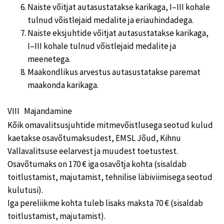
Naiste võitjat autasustatakse karikaga, I–III kohale
tulnud võistlejaid medalite ja eriauhindadega.
Naiste eksjuhtide võitjat autasustatakse karikaga,
I–III kohale tulnud võistlejaid medalite ja
meenetega.
Maakondlikus arvestus autasustatakse paremat
maakonda karikaga.
VIII Majandamine
Kõik omavalitsusjuhtide mitmevõistlusega seotud kulud
kaetakse osavõtumaksudest, EMSL Jõud, Kihnu
Vallavalitsuse eelarvest ja muudest toetustest.
Osavõtumaks on 170 € iga osavõtja kohta (sisaldab
toitlustamist, majutamist, tehnilise läbiviimisega seotud
kulutusi).
Iga pereliikme kohta tuleb lisaks maksta 70 € (sisaldab
toitlustamist, majutamist).