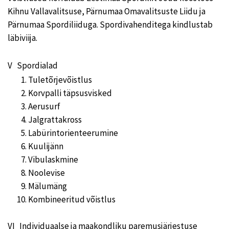
Kihnu Vallavalitsuse, Pärnumaa Omavalitsuste Liidu ja
Pärnumaa Spordiliiduga. Spordivahenditega kindlustab
läbiviija.
V Spordialad
Tuletõrjevõistlus
Korvpalli täpsusvisked
Aerusurf
Jalgrattakross
Labürintorienteerumine
Kuulijänn
Vibulaskmine
Noolevise
Mälumäng
Kombineeritud võistlus
VI Individuaalse ja maakondliku paremusjärjestuse