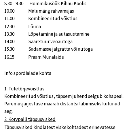
8.30 - 9.30 Hommikusöök Kihnu Koolis
10.00 Mälumäng rahvamajas
11.00 Kombineeritud võistlus
12.30 Lõuna
13.30 Lõpetamine ja autasustamine
14.00 Saaretuur veoautoga
15.30 Sadamasse jalgratta või autoga
16.15 Praam Munalaidu
Info spordialade kohta
1. Tuletõrjevõistlus
Kombineeritud võistlus, täpsem juhend selgub kohapeal.
Paremusjärjestuse määrab distantsi läbimiseks kulunud
aeg.
2. Korvpalli täpsusvisked
Täpsusvisked kindlatest viskekohtadest erinevatesse