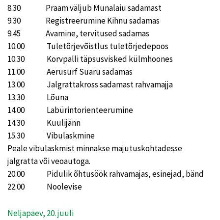
8.30 Praam väljub Munalaiu sadamast
9.30 Registreerumine Kihnu sadamas
9.45 Avamine, tervitused sadamas
10.00 Tuletõrjevõistlus tuletõrjedepoos
10.30 Korvpalli täpsusvisked külmhoones
11.00 Aerusurf Suaru sadamas
13.00 Jalgrattakross sadamast rahvamajja
13.30 Lõuna
14.00 Labürintorienteerumine
14.30 Kuulijänn
15.30 Vibulaskmine
Peale vibulaskmist minnakse majutuskohtadesse
jalgratta või veoautoga.
20.00 Pidulik õhtusöök rahvamajas, esinejad, bänd
22.00 Noolevise
Neljapäev, 20. juuli