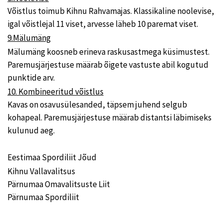
Võistlus toimub Kihnu Rahvamajas. Klassikaline noolevise,
igal võistlejal 11 viset, arvesse läheb 10 paremat viset.
9.Mälumäng
Mälumäng koosneb erineva raskusastmega küsimustest.
Paremusjärjestuse määrab õigete vastuste abil kogutud
punktide arv.
10. Kombineeritud võistlus
Kavas on osavusülesanded, täpsem juhend selgub
kohapeal. Paremusjärjestuse määrab distantsi läbimiseks
kulunud aeg.
Eestimaa Spordiliit Jõud
Kihnu Vallavalitsus
Pärnumaa Omavalitsuste Liit
Pärnumaa Spordiliit