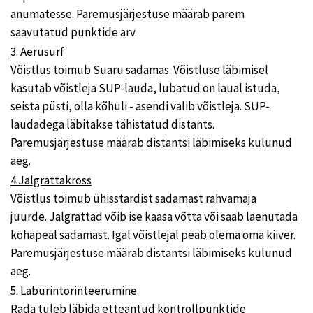
anumatesse. Paremusjärjestuse määrab parem
saavutatud punktide arv.
3. Aerusurf
Võistlus toimub Suaru sadamas. Võistluse läbimisel
kasutab võistleja SUP-lauda, lubatud on laual istuda,
seista püsti, olla kõhuli - asendi valib võistleja. SUP-
laudadega läbitakse tähistatud distants.
Paremusjärjestuse määrab distantsi läbimiseks kulunud
aeg.
4.Jalgrattakross
Võistlus toimub ühisstardist sadamast rahvamaja
juurde. Jalgrattad võib ise kaasa võtta või saab laenutada
kohapeal sadamast. Igal võistlejal peab olema oma kiiver.
Paremusjärjestuse määrab distantsi läbimiseks kulunud
aeg.
5. Labürintorinteerumine
Rada tuleb läbida etteantud kontrollpunktide