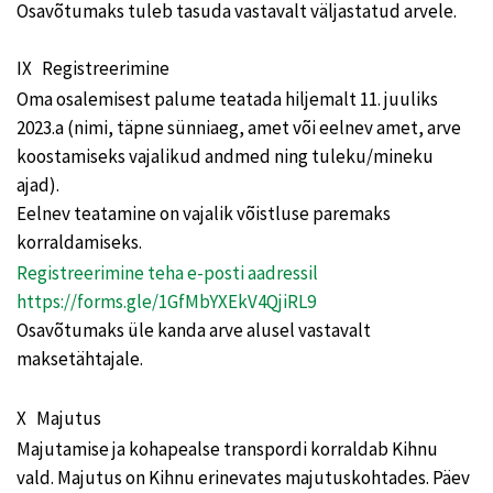
Osavõtumaks tuleb tasuda vastavalt väljastatud arvele.
IX Registreerimine
Oma osalemisest palume teatada hiljemalt 11. juuliks
2023.a (nimi, täpne sünniaeg, amet või eelnev amet, arve
koostamiseks vajalikud andmed ning tuleku/mineku
ajad).
Eelnev teatamine on vajalik võistluse paremaks
korraldamiseks.
Registreerimine teha e-posti aadressil
https://forms.gle/1GfMbYXEkV4QjiRL9
Osavõtumaks üle kanda arve alusel vastavalt
maksetähtajale.
X Majutus
Majutamise ja kohapealse transpordi korraldab Kihnu
vald. Majutus on Kihnu erinevates majutuskohtades. Päev