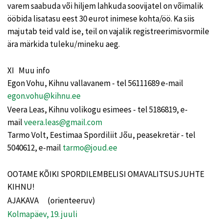
varem saabuda või hiljem lahkuda soovijatel on võimalik
ööbida lisatasu eest 30 eurot inimese kohta/öö. Ka siis
majutab teid vald ise, teil on vajalik registreerimisvormile
ära märkida tuleku/mineku aeg.
XI Muu info
Egon Vohu, Kihnu vallavanem - tel 56111689 e-mail
egon.vohu@kihnu.ee
Veera Leas, Kihnu volikogu esimees - tel 5186819, e-
mail
veera.leas@gmail.com
Tarmo Volt, Eestimaa Spordiliit Jõu, peasekretär - tel
5040612, e-mail
tarmo@joud.ee
OOTAME KÕIKI SPORDILEMBELISI OMAVALITSUSJUHTE
KIHNU!
AJAKAVA (orienteeruv)
Kolmapäev, 19. juuli