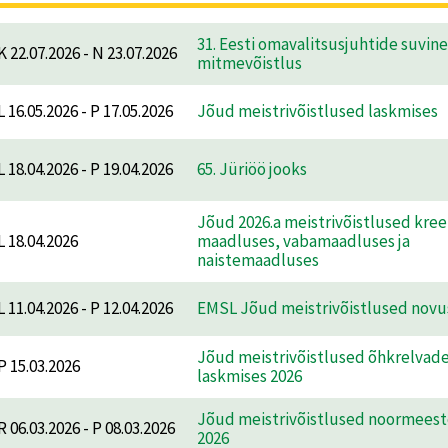
31. Eesti omavalitsusjuhtide suvine
K 22.07.2026 - N 23.07.2026
mitmevõistlus
L 16.05.2026 - P 17.05.2026
Jõud meistrivõistlused laskmises
L 18.04.2026 - P 19.04.2026
65. Jüriöö jooks
Jõud 2026.a meistrivõistlused kre
L 18.04.2026
maadluses, vabamaadluses ja
naistemaadluses
L 11.04.2026 - P 12.04.2026
EMSL Jõud meistrivõistlused novu
Jõud meistrivõistlused õhkrelvad
P 15.03.2026
laskmises 2026
Jõud meistrivõistlused noormeeste
R 06.03.2026 - P 08.03.2026
2026