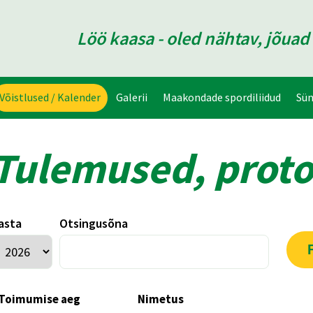
Löö kaasa - oled nähtav, jõua
Võistlused / Kalender
Galerii
Maakondade spordiliidud
Sü
Tulemused, proto
asta
Otsingusõna
Toimumise aeg
Nimetus