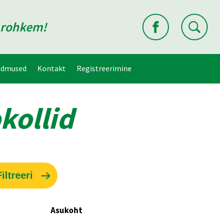
d rohkem!
ndmused
Kontakt
Registreerimine
kollid
Asukoht