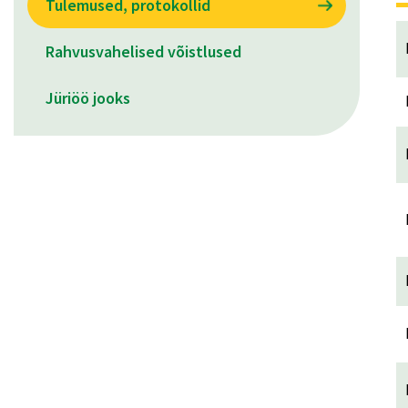
Tulemused, protokollid
Rahvusvahelised võistlused
Jüriöö jooks