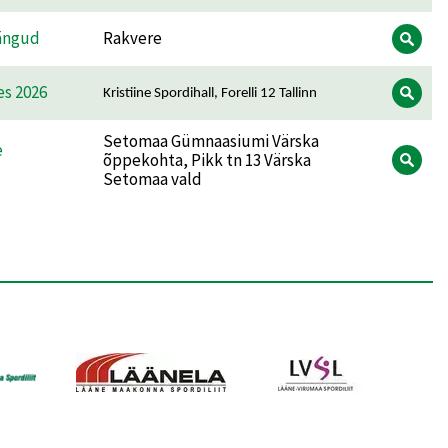
mängud
Rakvere
es 2026
Kristiine Spordihall, Forelli 12 Tallinn
Setomaa Gümnaasiumi Värska
e
õppekohta, Pikk tn 13 Värska
Setomaa vald