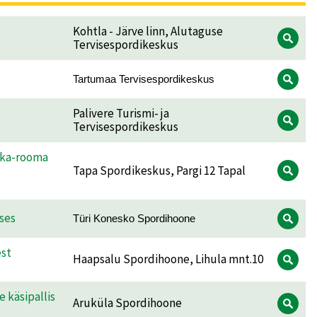
Kohtla - Järve linn, Alutaguse
Tervisespordikeskus
Tartumaa Tervisespordikeskus
Palivere Turismi- ja
Tervisespordikeskus
eka-rooma
Tapa Spordikeskus, Pargi 12 Tapal
ses
Türi Konesko Spordihoone
est
Haapsalu Spordihoone, Lihula mnt.10
 käsipallis
Aruküla Spordihoone