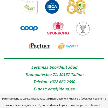
Eestimaa Spordiliit Jõud
Toompuiestee 21, 10137 Tallinn
Telefon:
+372 662 2650
E-post:
emsl@joud.ee
Parema teenuse pakkumiseks kasutab meie veebileht küpsiseid (cookies). Veebilehte
kasutades või vajutades
OK
, nõustud meie küpsiste poliitikaga.
Loe lähemalt