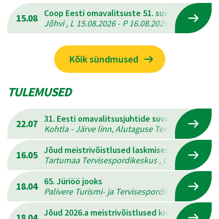
Coop Eesti omavalitsuste 51. suvemängud
15.08
Jõhvi , L 15.08.2026 - P 16.08.2026
Kõik sündmused
TULEMUSED
31. Eesti omavalitsusjuhtide suvine mitmevõis
22.07
Kohtla - Järve linn, Alutaguse Tervisespordikesk
Jõud meistrivõistlused laskmises
16.05
Tartumaa Tervisespordikeskus , L 16.05.2026 - 
65. Jüriöö jooks
18.04
Palivere Turismi- ja Tervisespordikeskus , L 18.
Jõud 2026.a meistrivõistlused kreeka-rooma 
18.04