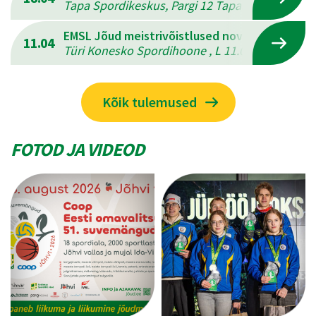
Tapa Spordikeskus, Pargi 12 Tapal , L 18.04.202
EMSL Jõud meistrivõistlused novuses
11.04
Türi Konesko Spordihoone , L 11.04.2026 - P 12
Kõik tulemused
FOTOD JA VIDEOD