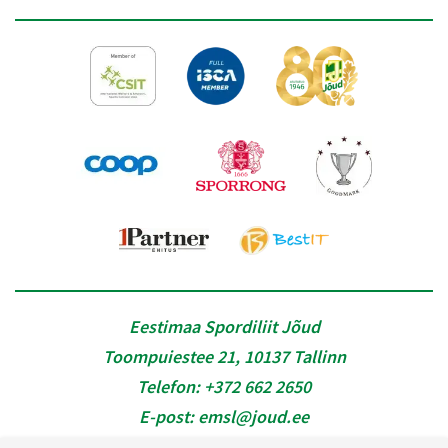
Eestimaa Spordiliit Jõud
Toompuiestee 21, 10137 Tallinn
Telefon:
+372 662 2650
E-post:
emsl@joud.ee