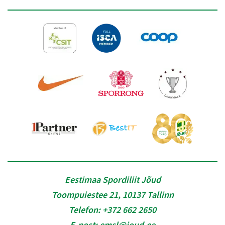
Eestimaa Spordiliit Jõud
Toompuiestee 21, 10137 Tallinn
Telefon:
+372 662 2650
E-post:
emsl@joud.ee