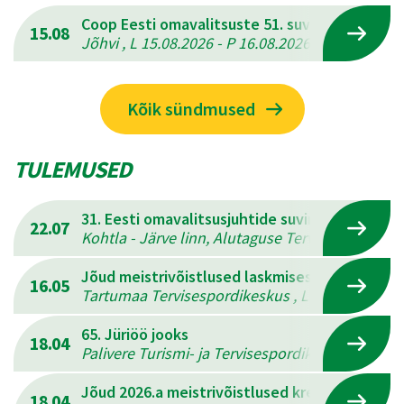
Coop Eesti omavalitsuste 51. suvemängud
15.08
Jõhvi , L 15.08.2026 - P 16.08.2026
Kõik sündmused
TULEMUSED
31. Eesti omavalitsusjuhtide suvine mitmevõis
22.07
Kohtla - Järve linn, Alutaguse Tervisespordikesk
Jõud meistrivõistlused laskmises
16.05
Tartumaa Tervisespordikeskus , L 16.05.2026 - 
65. Jüriöö jooks
18.04
Palivere Turismi- ja Tervisespordikeskus , L 18.
Jõud 2026.a meistrivõistlused kreeka-rooma 
18.04