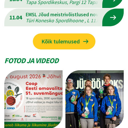
Tapa Spordikeskus, Pargi 12 Tapal , L 18.04.202
EMSL Jõud meistrivõistlused novuses
11.04
Türi Konesko Spordihoone , L 11.04.2026 - P 12
Kõik tulemused
FOTOD JA VIDEOD