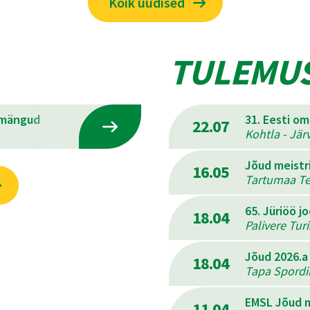
Kõik uudised
TULEMU
emängud
31. Eesti o
22.07
Kohtla - Jär
Jõud meistr
16.05
Tartumaa Ter
65. Jüriöö j
18.04
Palivere Tur
Jõud 2026.a
18.04
Tapa Spordik
EMSL Jõud m
11.04