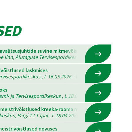
SED
mavalitsusjuhtide suvine mitmevõistlus
ve linn, Alutaguse Tervisespordikeskus , K 22.07.2026 - N 23
ivõistlused laskmises
visespordikeskus , L 16.05.2026 - P 17.05.2026
ooks
ismi- ja Tervisespordikeskus , L 18.04.2026 - P 19.04.2026
 meistrivõistlused kreeka-rooma maadluses, vabamaadlus
eskus, Pargi 12 Tapal , L 18.04.2026
eistrivõistlused novuses