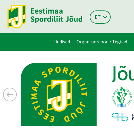
ET
Uudised
Organisatsioon / Tegijad