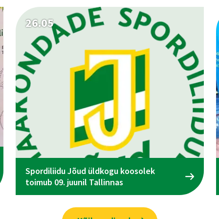
26.05
Spordiliidu Jõud üldkogu koosolek
toimub 09. juunil Tallinnas