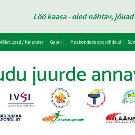
Löö kaasa - oled nähtav, jõua
Võistlused / Kalender
Galerii
Maakondade spordiliidud
Sü