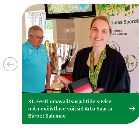
23.07
31. Eesti omavalitsusjuhtide suvise
mitmevõistluse võitsid Arto Saar ja
Bärbel Salumäe