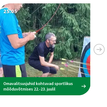
25.05
25
Omavalitsusjuhid kohtuvad sportlikus
Ta
mõõduvõtmises 22.-23. juulil
ena