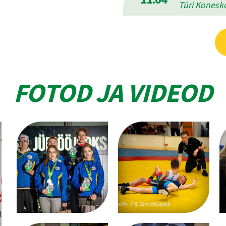
Türi Konesko
FOTOD JA VIDEOD