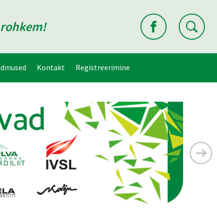
d rohkem!
ndmused
Kontakt
Registreerimine