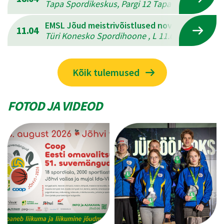
Tapa Spordikeskus, Pargi 12 Tapal , L 18.04.202
EMSL Jõud meistrivõistlused novuses
11.04
Türi Konesko Spordihoone , L 11.04.2026 - P 12
Kõik tulemused
FOTOD JA VIDEOD