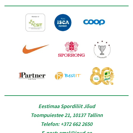
Eestimaa Spordiliit Jõud
Toompuiestee 21, 10137 Tallinn
Telefon:
+372 662 2650
E-post:
emsl@joud.ee