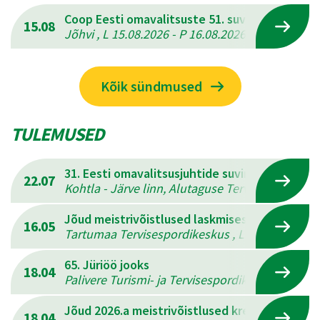
Coop Eesti omavalitsuste 51. suvemängud
15.08
Jõhvi , L 15.08.2026 - P 16.08.2026
Kõik sündmused
TULEMUSED
31. Eesti omavalitsusjuhtide suvine mitmevõis
22.07
Kohtla - Järve linn, Alutaguse Tervisespordikesk
Jõud meistrivõistlused laskmises
16.05
Tartumaa Tervisespordikeskus , L 16.05.2026 - 
65. Jüriöö jooks
18.04
Palivere Turismi- ja Tervisespordikeskus , L 18.
Jõud 2026.a meistrivõistlused kreeka-rooma 
18.04