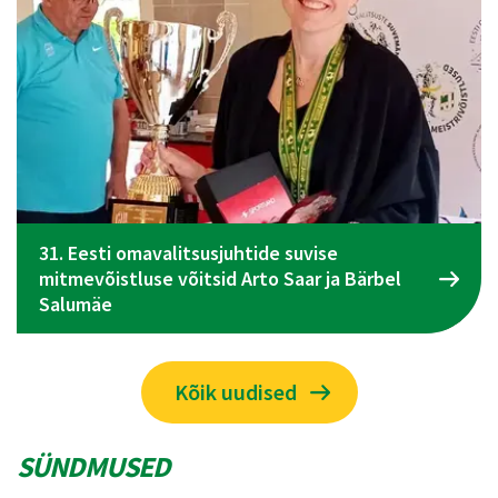
el
Spordiliidu Jõud üldkogu koosolek toimub 09
juunil Tallinnas
Kõik uudised
SÜNDMUSED