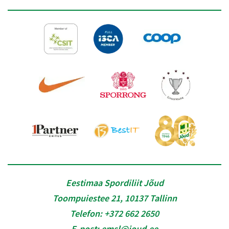
Eestimaa Spordiliit Jõud
Toompuiestee 21, 10137 Tallinn
Telefon:
+372 662 2650
E-post:
emsl@joud.ee