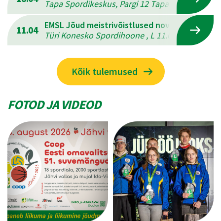
Tapa Spordikeskus, Pargi 12 Tapal , L 18.04.202
EMSL Jõud meistrivõistlused novuses
11.04
Türi Konesko Spordihoone , L 11.04.2026 - P 12
Kõik tulemused
FOTOD JA VIDEOD