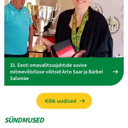
Spordiliidu Jõud üldkogu koosolek toimub 09.
juunil Tallinnas
Kõik uudised
SÜNDMUSED