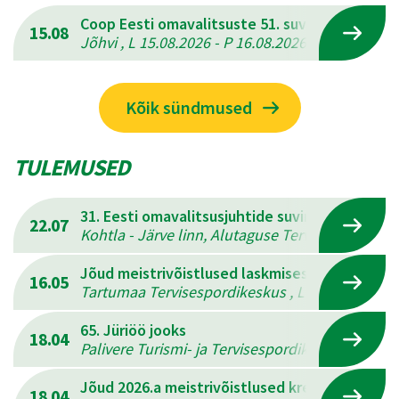
Coop Eesti omavalitsuste 51. suvemängud
15.08
Jõhvi , L 15.08.2026 - P 16.08.2026
Kõik sündmused
TULEMUSED
31. Eesti omavalitsusjuhtide suvine mitmevõis
22.07
Kohtla - Järve linn, Alutaguse Tervisespordikesk
Jõud meistrivõistlused laskmises
16.05
Tartumaa Tervisespordikeskus , L 16.05.2026 - 
65. Jüriöö jooks
18.04
Palivere Turismi- ja Tervisespordikeskus , L 18.
Jõud 2026.a meistrivõistlused kreeka-rooma 
18.04