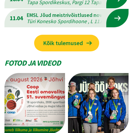
Tapa Spordikeskus, Pargi 12 Tapal , L 18.04.202
EMSL Jõud meistrivõistlused novuses
11.04
Türi Konesko Spordihoone , L 11.04.2026 - P 12
Kõik tulemused
FOTOD JA VIDEOD