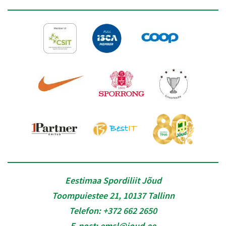
Eestimaa Spordiliit Jõud
Toompuiestee 21, 10137 Tallinn
Telefon:
+372 662 2650
E-post:
emsl@joud.ee