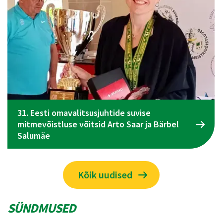
Spordiliidu Jõud üldkogu koosolek toimub 09.
juunil Tallinnas
Kõik uudised
SÜNDMUSED