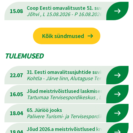
Coop Eesti omavalitsuste 51. suvemängud
15.08
Jõhvi , L 15.08.2026 - P 16.08.2026
Kõik sündmused
TULEMUSED
31. Eesti omavalitsusjuhtide suvine mitmevõis
22.07
Kohtla - Järve linn, Alutaguse Tervisespordikesk
Jõud meistrivõistlused laskmises
16.05
Tartumaa Tervisespordikeskus , L 16.05.2026 - 
65. Jüriöö jooks
18.04
Palivere Turismi- ja Tervisespordikeskus , L 18.
Jõud 2026.a meistrivõistlused kreeka-rooma 
18.04