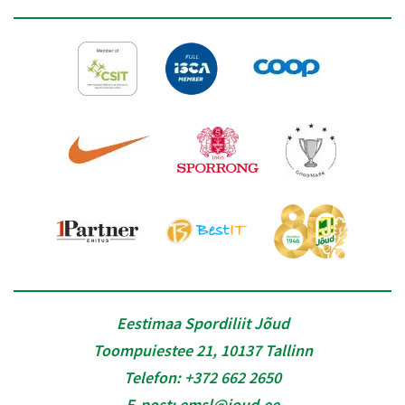
Eestimaa Spordiliit Jõud
Toompuiestee 21, 10137 Tallinn
Telefon:
+372 662 2650
E-post:
emsl@joud.ee