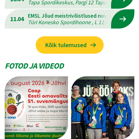
Tapa Spordikeskus, Pargi 12 Tapal , L 18.04.202
EMSL Jõud meistrivõistlused novuses
11.04
Türi Konesko Spordihoone , L 11.04.2026 - P 12
Kõik tulemused
FOTOD JA VIDEOD