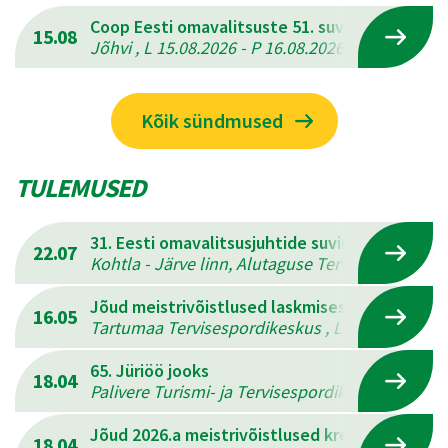
Coop Eesti omavalitsuste 51. suvemängud
15.08
Jõhvi , L 15.08.2026 - P 16.08.2026
Kõik sündmused
TULEMUSED
31. Eesti omavalitsusjuhtide suvine mitmevõis
22.07
Kohtla - Järve linn, Alutaguse Tervisespordikesk
Jõud meistrivõistlused laskmises
16.05
Tartumaa Tervisespordikeskus , L 16.05.2026 - 
65. Jüriöö jooks
18.04
Palivere Turismi- ja Tervisespordikeskus , L 18.
Jõud 2026.a meistrivõistlused kreeka-rooma 
18.04