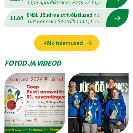
Tapa Spordikeskus, Pargi 12 Tapal , L 18.04.202
EMSL Jõud meistrivõistlused novuses
11.04
Türi Konesko Spordihoone , L 11.04.2026 - P 12
Kõik tulemused
FOTOD JA VIDEOD