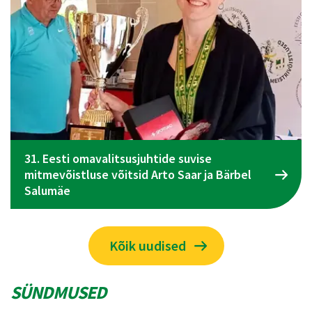
Spordiliidu Jõud üldkogu koosolek toimub 09.
juunil Tallinnas
Kõik uudised
SÜNDMUSED