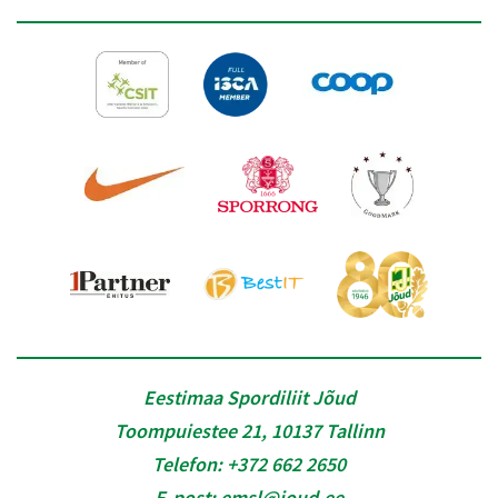
Eestimaa Spordiliit Jõud
Toompuiestee 21, 10137 Tallinn
Telefon:
+372 662 2650
E-post:
emsl@joud.ee