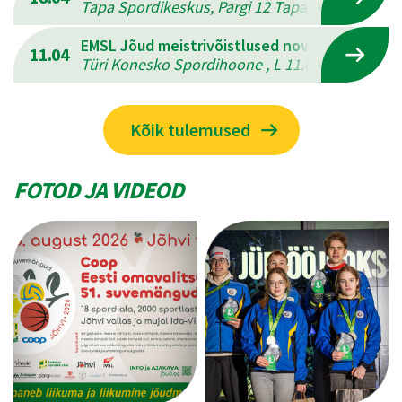
Tapa Spordikeskus, Pargi 12 Tapal , L 18.04.202
EMSL Jõud meistrivõistlused novuses
11.04
Türi Konesko Spordihoone , L 11.04.2026 - P 12
Kõik tulemused
FOTOD JA VIDEOD