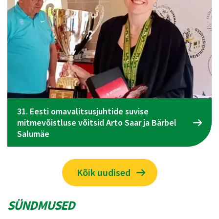
Spordiliidu Jõud üldkogu koosolek toimub 09.
juunil Tallinnas
Kõik uudised
SÜNDMUSED