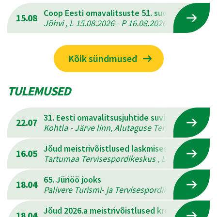
Coop Eesti omavalitsuste 51. suvemängud
15.08
Jõhvi , L 15.08.2026 - P 16.08.2026
Kõik sündmused
TULEMUSED
31. Eesti omavalitsusjuhtide suvine mitmevõis
22.07
Kohtla - Järve linn, Alutaguse Tervisespordikesk
Jõud meistrivõistlused laskmises
16.05
Tartumaa Tervisespordikeskus , L 16.05.2026 - 
65. Jüriöö jooks
18.04
Palivere Turismi- ja Tervisespordikeskus , L 18.
Jõud 2026.a meistrivõistlused kreeka-rooma 
18.04