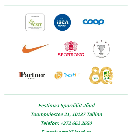
Eestimaa Spordiliit Jõud
Toompuiestee 21, 10137 Tallinn
Telefon:
+372 662 2650
E-post:
emsl@joud.ee