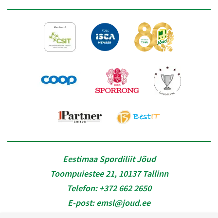
Eestimaa Spordiliit Jõud
Toompuiestee 21, 10137 Tallinn
Telefon:
+372 662 2650
E-post:
emsl@joud.ee