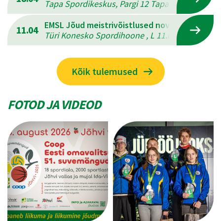
Tapa Spordikeskus, Pargi 12 Tapal , L 18.04.202
EMSL Jõud meistrivõistlused novuses
11.04
Türi Konesko Spordihoone , L 11.04.2026 - P 12
Kõik tulemused
FOTOD JA VIDEOD