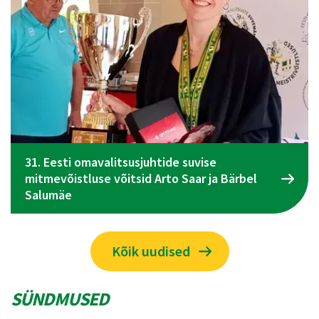
Spordiliidu Jõud üldkogu koosolek toimub 09.
juunil Tallinnas
Kõik uudised
SÜNDMUSED