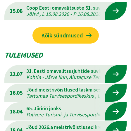
Coop Eesti omavalitsuste 51. suvemängud
15.08
Jõhvi , L 15.08.2026 - P 16.08.2026
Kõik sündmused
TULEMUSED
31. Eesti omavalitsusjuhtide suvine mitmevõis
22.07
Kohtla - Järve linn, Alutaguse Tervisespordikesk
Jõud meistrivõistlused laskmises
16.05
Tartumaa Tervisespordikeskus , L 16.05.2026 - 
65. Jüriöö jooks
18.04
Palivere Turismi- ja Tervisespordikeskus , L 18.
Jõud 2026.a meistrivõistlused kreeka-rooma 
18.04