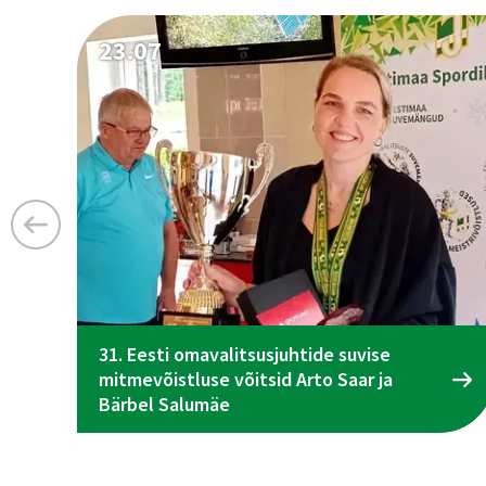
23.07
31. Eesti omavalitsusjuhtide suvise
mitmevõistluse võitsid Arto Saar ja
Bärbel Salumäe