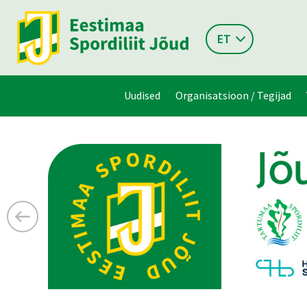
ET
Uudised
Organisatsioon / Tegijad