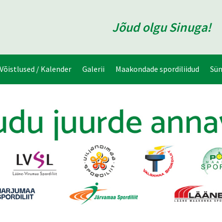
Jõud olgu Sinuga!
Võistlused / Kalender
Galerii
Maakondade spordiliidud
Sü