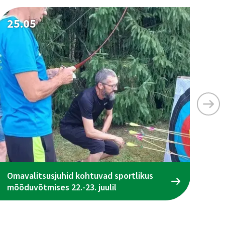
25.05
25
Omavalitsusjuhid kohtuvad sportlikus
Ta
mõõduvõtmises 22.-23. juulil
ena