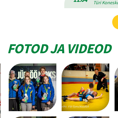
Türi Konesko
FOTOD JA VIDEOD