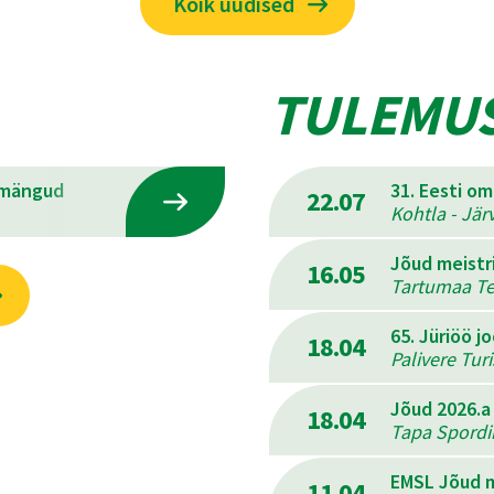
Kõik uudised
TULEMU
emängud
31. Eesti o
22.07
Kohtla - Jär
Jõud meistr
16.05
Tartumaa Ter
65. Jüriöö j
18.04
Palivere Tur
Jõud 2026.a
18.04
Tapa Spordik
EMSL Jõud m
11.04