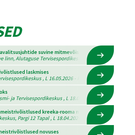
SED
mavalitsusjuhtide suvine mitmevõistlus
ve linn, Alutaguse Tervisespordikeskus , K 22.07.2026 - N 23
ivõistlused laskmises
visespordikeskus , L 16.05.2026 - P 17.05.2026
ooks
ismi- ja Tervisespordikeskus , L 18.04.2026 - P 19.04.2026
 meistrivõistlused kreeka-rooma maadluses, vabamaadlus
eskus, Pargi 12 Tapal , L 18.04.2026
eistrivõistlused novuses