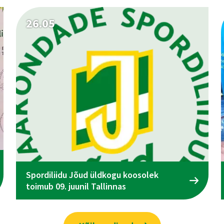
26.05
Spordiliidu Jõud üldkogu koosolek
toimub 09. juunil Tallinnas