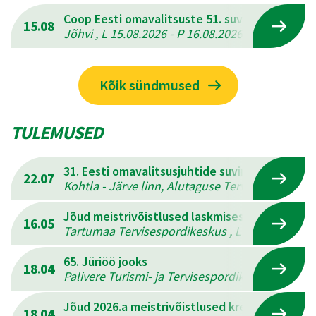
Coop Eesti omavalitsuste 51. suvemängud
15.08
Jõhvi , L 15.08.2026 - P 16.08.2026
Kõik sündmused
TULEMUSED
31. Eesti omavalitsusjuhtide suvine mitmevõis
22.07
Kohtla - Järve linn, Alutaguse Tervisespordikesk
Jõud meistrivõistlused laskmises
16.05
Tartumaa Tervisespordikeskus , L 16.05.2026 - 
65. Jüriöö jooks
18.04
Palivere Turismi- ja Tervisespordikeskus , L 18.
Jõud 2026.a meistrivõistlused kreeka-rooma 
18.04