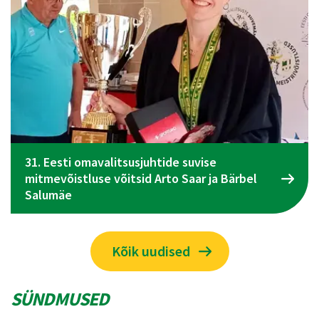
Bärbel
Spordiliidu Jõud üldkogu koosolek toimu
juunil Tallinnas
Kõik uudised
SÜNDMUSED