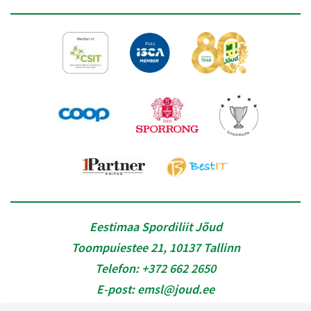
Eestimaa Spordiliit Jõud
Toompuiestee 21, 10137 Tallinn
Telefon:
+372 662 2650
E-post:
emsl@joud.ee