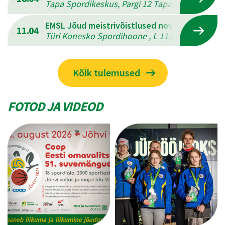
Tapa Spordikeskus, Pargi 12 Tapal , L 18.04.202
EMSL Jõud meistrivõistlused novuses
11.04
Türi Konesko Spordihoone , L 11.04.2026 - P 12
Kõik tulemused
FOTOD JA VIDEOD