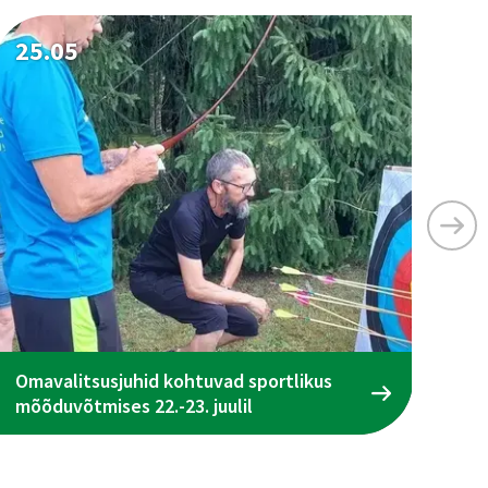
25.05
25
Omavalitsusjuhid kohtuvad sportlikus
Ta
mõõduvõtmises 22.-23. juulil
ena