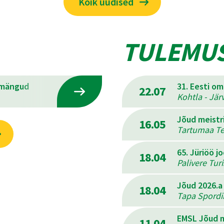
Kõik uudised
TULEMU
emängud
31. Eesti o
22.07
Kohtla - Jär
Jõud meistr
16.05
Tartumaa Ter
65. Jüriöö j
18.04
Palivere Tur
Jõud 2026.a
18.04
Tapa Spordik
EMSL Jõud m
11.04