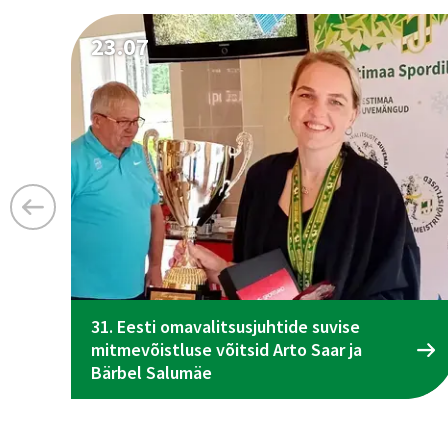
23.07
31. Eesti omavalitsusjuhtide suvise
mitmevõistluse võitsid Arto Saar ja
Bärbel Salumäe