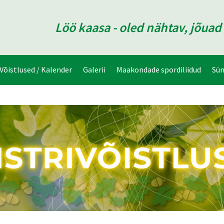
Löö kaasa - oled nähtav, jõua
Võistlused / Kalender
Galerii
Maakondade spordiliidud
Sü