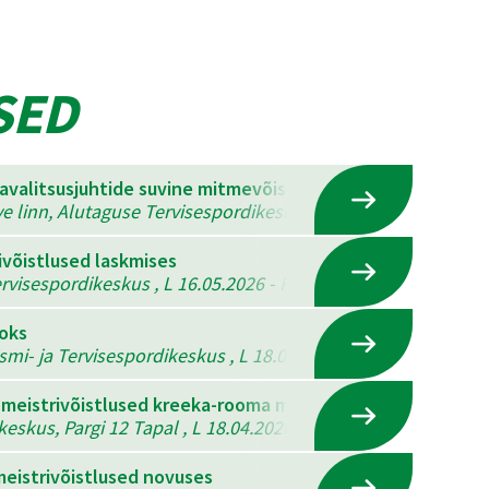
SED
mavalitsusjuhtide suvine mitmevõistlus
ve linn, Alutaguse Tervisespordikeskus , K 22.07.2026 - N 23
ivõistlused laskmises
visespordikeskus , L 16.05.2026 - P 17.05.2026
ooks
ismi- ja Tervisespordikeskus , L 18.04.2026 - P 19.04.2026
 meistrivõistlused kreeka-rooma maadluses, vabamaadlus
eskus, Pargi 12 Tapal , L 18.04.2026
eistrivõistlused novuses