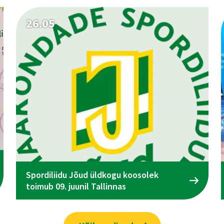
26.05
Spordiliidu Jõud üldkogu koosolek
toimub 09. juunil Tallinnas