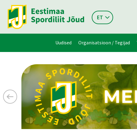
ET
Uudised
Organisatsioon / Tegijad