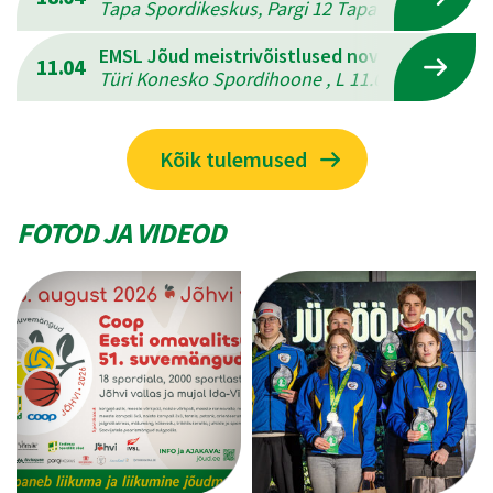
Tapa Spordikeskus, Pargi 12 Tapal , L 18.04.202
EMSL Jõud meistrivõistlused novuses
11.04
Türi Konesko Spordihoone , L 11.04.2026 - P 12
Kõik tulemused
FOTOD JA VIDEOD