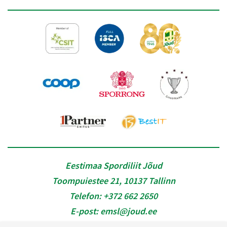
Eestimaa Spordiliit Jõud
Toompuiestee 21, 10137 Tallinn
Telefon:
+372 662 2650
E-post:
emsl@joud.ee