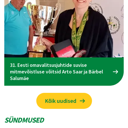
Bärbel
Spordiliidu Jõud üldkogu koosolek toimu
juunil Tallinnas
Kõik uudised
SÜNDMUSED