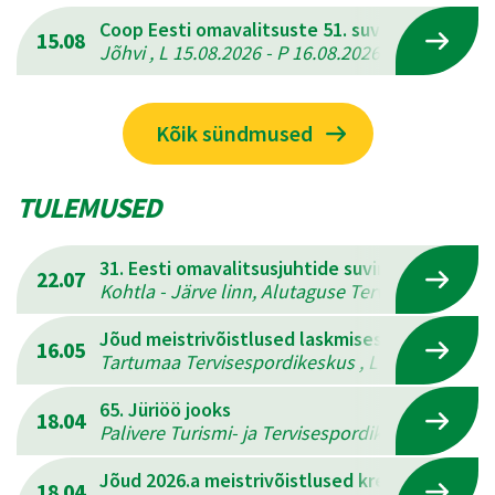
Coop Eesti omavalitsuste 51. suvemängud
15.08
Jõhvi , L 15.08.2026 - P 16.08.2026
Kõik sündmused
TULEMUSED
31. Eesti omavalitsusjuhtide suvine mitmevõis
22.07
Kohtla - Järve linn, Alutaguse Tervisespordikesk
Jõud meistrivõistlused laskmises
16.05
Tartumaa Tervisespordikeskus , L 16.05.2026 - 
65. Jüriöö jooks
18.04
Palivere Turismi- ja Tervisespordikeskus , L 18.
Jõud 2026.a meistrivõistlused kreeka-rooma 
18.04