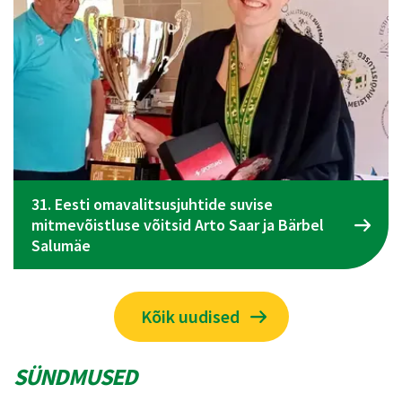
el
Spordiliidu Jõud üldkogu koosolek toimub 09
juunil Tallinnas
Kõik uudised
SÜNDMUSED