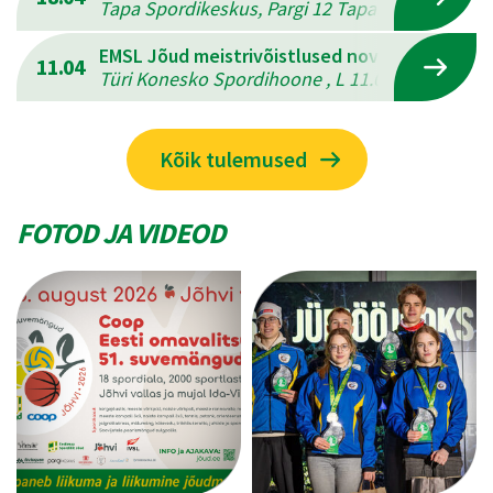
Tapa Spordikeskus, Pargi 12 Tapal , L 18.04.202
EMSL Jõud meistrivõistlused novuses
11.04
Türi Konesko Spordihoone , L 11.04.2026 - P 12
Kõik tulemused
FOTOD JA VIDEOD