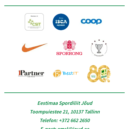
Eestimaa Spordiliit Jõud
Toompuiestee 21, 10137 Tallinn
Telefon:
+372 662 2650
E-post:
emsl@joud.ee