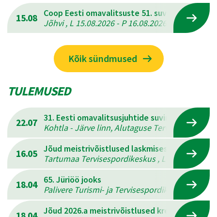
Coop Eesti omavalitsuste 51. suvemängud
15.08
Jõhvi , L 15.08.2026 - P 16.08.2026
Kõik sündmused
TULEMUSED
31. Eesti omavalitsusjuhtide suvine mitmevõis
22.07
Kohtla - Järve linn, Alutaguse Tervisespordikesk
Jõud meistrivõistlused laskmises
16.05
Tartumaa Tervisespordikeskus , L 16.05.2026 - 
65. Jüriöö jooks
18.04
Palivere Turismi- ja Tervisespordikeskus , L 18.
Jõud 2026.a meistrivõistlused kreeka-rooma 
18.04