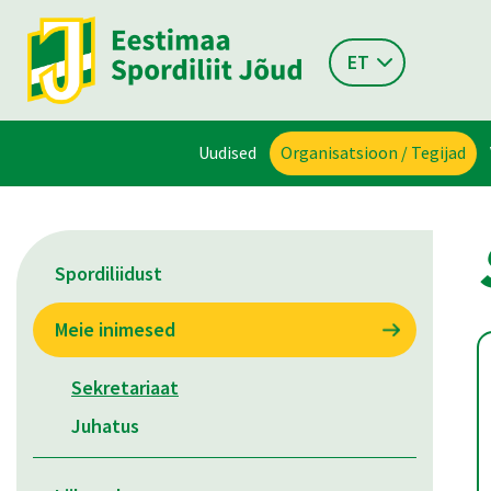
ET
Uudised
Organisatsioon / Tegijad
Spordiliidust
Meie inimesed
Sekretariaat
Juhatus