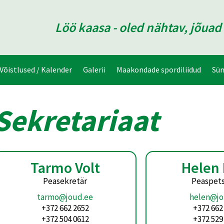
Löö kaasa - oled nähtav, jõua
Võistlused / Kalender
Galerii
Maakondade spordiliidud
Sü
Sekretariaat
Tarmo Volt
Helen
Peasekretär
Peaspets
tarmo@joud.ee
helen@jo
+372 662 2652
+372 662
+372 504 0612
+372 529