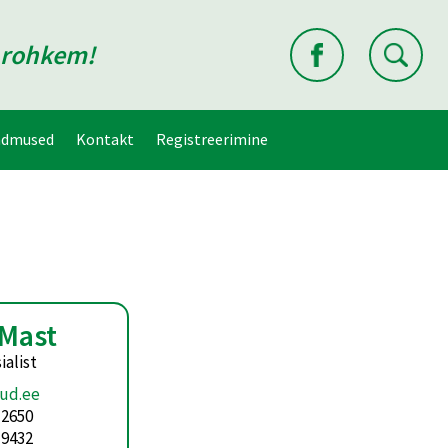
d rohkem!
ndmused
Kontakt
Registreerimine
 Mast
ialist
ud.ee
 2650
 9432