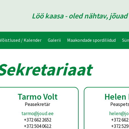
Löö kaasa - oled nähtav, jõua
Võistlused / Kalender
Galerii
Maakondade spordiliidud
Sü
Sekretariaat
Tarmo Volt
Helen
Peasekretär
Peaspets
tarmo@joud.ee
helen@jo
+372 662 2652
+372 662
+372 504 0612
+372 529