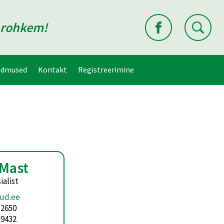
d rohkem!
ndmused
Kontakt
Registreerimine
 Mast
ialist
ud.ee
 2650
 9432