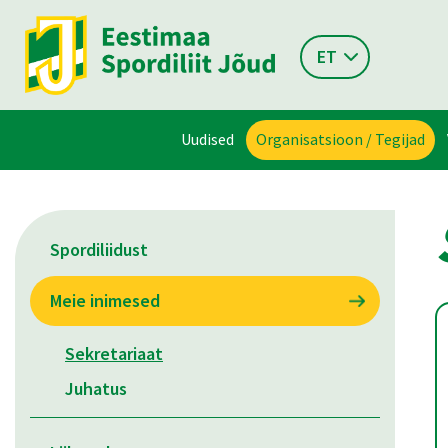
ET
Uudised
Organisatsioon / Tegijad
Spordiliidust
Meie inimesed
Sekretariaat
Juhatus