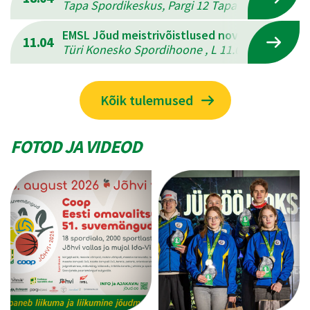
Tapa Spordikeskus, Pargi 12 Tapal , L 18.04.202
EMSL Jõud meistrivõistlused novuses
11.04
Türi Konesko Spordihoone , L 11.04.2026 - P 12
Kõik tulemused
FOTOD JA VIDEOD