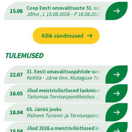
Coop Eesti omavalitsuste 51. suvemängud
15.08
Jõhvi , L 15.08.2026 - P 16.08.2026
Kõik sündmused
TULEMUSED
31. Eesti omavalitsusjuhtide suvine mitmevõis
22.07
Kohtla - Järve linn, Alutaguse Tervisespordikesk
Jõud meistrivõistlused laskmises
16.05
Tartumaa Tervisespordikeskus , L 16.05.2026 - 
65. Jüriöö jooks
18.04
Palivere Turismi- ja Tervisespordikeskus , L 18.
Jõud 2026.a meistrivõistlused kreeka-rooma 
18.04