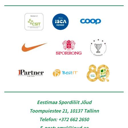
Eestimaa Spordiliit Jõud
Toompuiestee 21, 10137 Tallinn
Telefon:
+372 662 2650
E-post:
emsl@joud.ee