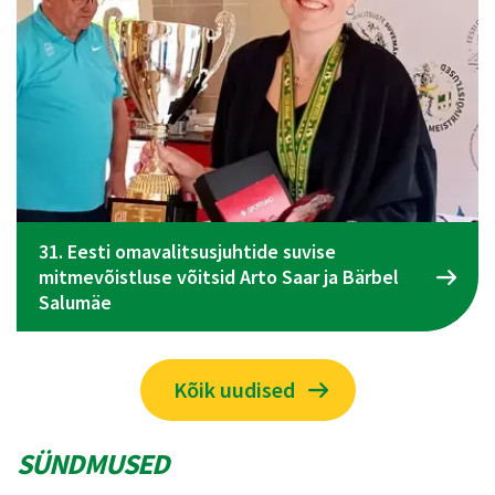
Spordiliidu Jõud üldkogu koosolek toimub 09.
juunil Tallinnas
Kõik uudised
SÜNDMUSED