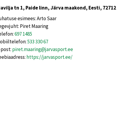
iavilja tn 1, Paide linn, Järva maakond, Eesti, 72712
uhatuse esimees: Arto Saar
egevjuht: Piret Maaring
elefon:
697 1485
obiiltelefon:
533 330 67
-post:
piret.maaring@jarvasport.ee
eebiaadress:
https://jarvasport.ee/