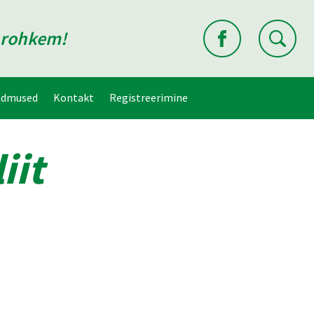
d rohkem!
ndmused
Kontakt
Registreerimine
iit