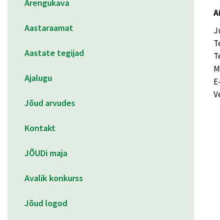
Arengukava
A
Aastaraamat
J
T
Aastate tegijad
T
M
Ajalugu
E
V
Jõud arvudes
Kontakt
JÕUDi maja
Avalik konkurss
Jõud logod