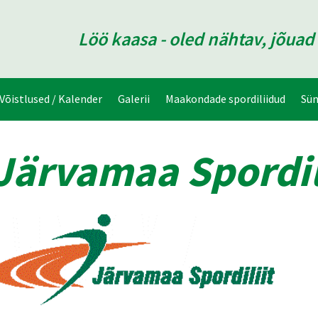
Löö kaasa - oled nähtav, jõua
Võistlused / Kalender
Galerii
Maakondade spordiliidud
Sü
Järvamaa Spordil