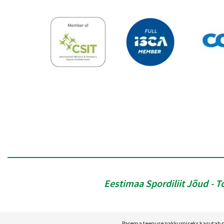
Eestimaa Spordiliit Jõud
T
Parema teenuse pakkumiseks kasutab mei