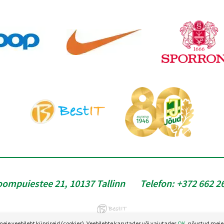
oompuiestee 21, 10137 Tallinn
Telefon:
+372 662 2
e veebileht küpsiseid (cookies). Veebilehte kasutades või vajutades
OK
, nõustud meie 