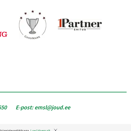
650
E-post:
emsl@joud.ee
küpsiste poliitikaga.
Loe lähemalt