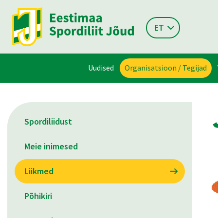
ET
Uudised
Organisatsioon / Tegijad
Spordiliidust
Meie inimesed
Liikmed
Põhikiri